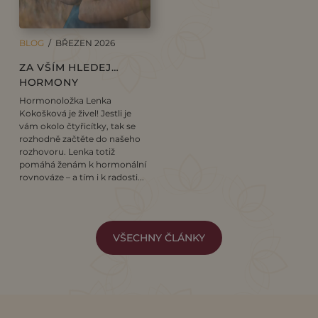
BLOG
/ BŘEZEN 2026
ZA VŠÍM HLEDEJ…
HORMONY
Hormonoložka Lenka
Kokošková je živel! Jestli je
vám okolo čtyřicítky, tak se
rozhodně začtěte do našeho
rozhovoru. Lenka totiž
pomáhá ženám k hormonální
rovnováze – a tím i k radosti...
VŠECHNY ČLÁNKY