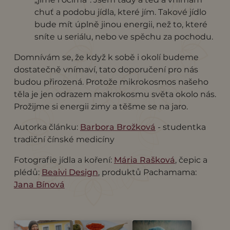
chuť a podobu jídla, které jím. Takové jídlo
bude mít úplně jinou energii, než to, které
sníte u seriálu, nebo ve spěchu za pochodu.
Domnívám se, že když k sobě i okolí budeme
dostatečně vnímaví, tato doporučení pro nás
budou přirozená. Protože mikrokosmos našeho
těla je jen odrazem makrokosmu světa okolo nás.
Prožijme si energii zimy a těšme se na jaro.
Autorka článku:
Barbora Brožková
- studentka
tradiční čínské medicíny
Fotografie jídla a koření:
Mária Rašková
, čepic a
plédů:
Beaivi Design
, produktů Pachamama:
Jana Bínová