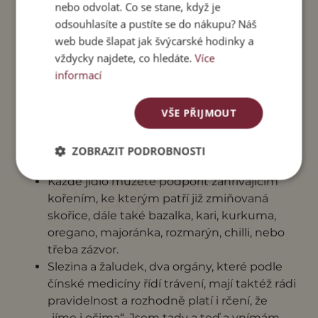
nebo odvolat. Co se stane, když je
odsouhlasíte a pustíte se do nákupu? Náš
web bude šlapat jak švýcarské hodinky a
vždycky najdete, co hledáte.
Více
informací
VŠE PŘIJMOUT
Polévkou tělo skvěle podpoříte i kdykoliv
během dne, nejlepší jsou dlouhé táhlé
ZOBRAZIT PODROBNOSTI
masové vývary.
Každé jídlo můžete podpořit zahřívajícím
kořením, ke kterým patří již zmiňovaná
skořice, dále také bazalka, kari, kurkuma,
oregano, majoránka, rozmarýn, chilli, nebo
třeba zázvor.
Slezina a žaludek, dva orgány, které podle
čínské medicíny řídí trávení, mají taktéž rádi
pravidelnost a rozhodně platí i rčení, že
„jíme i očima“. Jsem tady a teď a vnímám