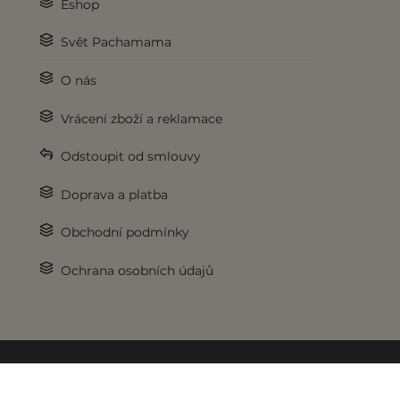
Eshop
Svět Pachamama
O nás
Vrácení zboží a reklamace
Odstoupit od smlouvy
Doprava a platba
Obchodní podmínky
Ochrana osobních údajů
© 2017-2026 Pachamama.cz. Všechna práva vyhrazena.