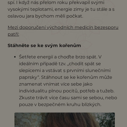
spí. I když nás přelom roku překvapil svými
vysokými teplotami, energie zimy je tu stále a s
oslavou jara bychom měli počkat.
Mezi doporučení východních medicín bezesporu
patří:
Stáhněte se ke svým kořenům
Šetřete energií a choďte brzo spát. V
ideálním případě tzv. „chodit spát se
slepicemi a vstávat s prvními slunečními
paprsky“. Stáhnout se ke kořenům může
znamenat vnímat více sebe jako
individualitu plnou pocitů, potřeb a tužeb.
Zkuste trávit více času sami se sebou, nebo
pouze v bezpečném kruhu blízkých.