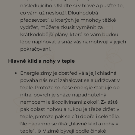
následujícího. Ukliďte si v hlavě a pusťte to,
co vám už neslouží. Dlouhodobá
předsevzetí, u kterých je mnohdy těžké
vydržet, můžete zkusit vyměnit za
krátkodobější plány, které se vám budou
lépe naplňovat a snáz vás namotivují v jejich
pokračování.
Hlavně klid a nohy v teple
Energie zimy je dostředivá a její chladná
povaha nás nutí zahalovat se a udržovat v
teple. Protože se naše energie stahuje do
nitra, povrch je snáze napadnutelný
nemocemi a škodlivinami z okolí. Zvláště
pak oblast nohou a rukou je třeba držet v
teple, protože pak se cítí dobře i celé tělo.
Ne nadarmo se říká: „hlavně klid a nohy v
teple“. ☺ V zimě bývají podle čínské