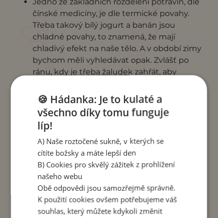
Jedno ze základních rozdělení potravin, dle
čínské medicíny, je dle termické povahy.
Třeba takový bílý jogurt a banán jsou
chladné povahy, to znamená, že mají
chladivý efekt na naše tělo. A v období zimy
bychom měli vyhledávat opak. Zvlášť po
ránu, kdy je třeba žaludek zahřát, aby
správně pracoval po celý den. Naše tělo se
zaraduje, když do svého jídelníčku zařadíme
🍪 Hádanka: Je to kulaté a
teplé snídaně. Např. ovesné, rýžové, či
všechno díky tomu funguje
jakékoliv jiné kaše se sušeným ovocem a
líp!
oříšky, doplněné o skořici. Kdo nemá rád k
A) Naše roztočené sukně, v kterých se
snídani sladké, může teplou kaši vyměnit za
cítíte božsky a máte lepší den
teplá míchaná vajíčka s kvalitním pečivem,
B) Cookies pro skvělý zážitek z prohlížení
nebo jakoukoliv teplou polévku.
našeho webu
Obě odpovědi jsou samozřejmě správně.
K použití cookies ovšem potřebujeme váš
souhlas, který můžete kdykoli změnit