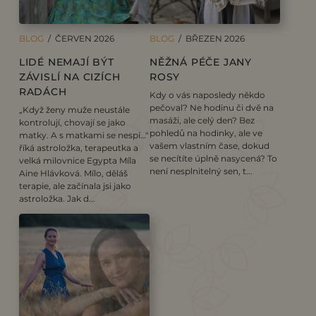
BLOG
/ ČERVEN 2026
BLOG
/ BŘEZEN 2026
LIDÉ NEMAJÍ BÝT
NĚŽNÁ PÉČE JANY
ZÁVISLÍ NA CIZÍCH
ROSY
RADÁCH
Kdy o vás naposledy někdo
pečoval? Ne hodinu či dvě na
„Když ženy muže neustále
masáži, ale celý den? Bez
kontrolují, chovají se jako
pohledů na hodinky, ale ve
matky. A s matkami se nespí…"
vašem vlastním čase, dokud
říká astroložka, terapeutka a
se necítíte úplně nasycená? To
velká milovnice Egypta Míla
není nesplnitelný sen, t...
Aine Hlávková. Mílo, děláš
terapie, ale začínala jsi jako
astroložka. Jak d...