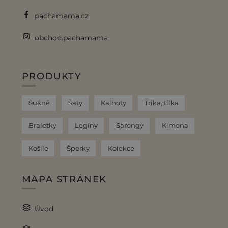
pachamama.cz
obchod.pachamama
PRODUKTY
Sukně
Šaty
Kalhoty
Trika, tílka
Braletky
Legíny
Sarongy
Kimona
Košile
Šperky
Kolekce
MAPA STRÁNEK
Úvod