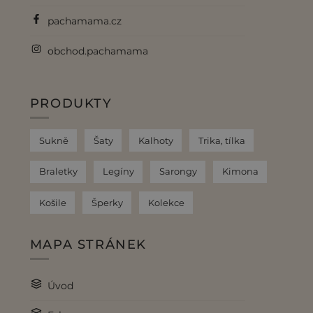
pachamama.cz
obchod.pachamama
PRODUKTY
Sukně
Šaty
Kalhoty
Trika, tílka
Braletky
Legíny
Sarongy
Kimona
Košile
Šperky
Kolekce
MAPA STRÁNEK
Úvod