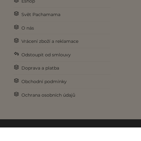
Eshop
Svět Pachamama
O nás
Vrácení zboží a reklamace
Odstoupit od smlouvy
Doprava a platba
Obchodní podmínky
Ochrana osobních údajů
© 2017-2026 Pachamama.cz. Všechna práva vyhrazena.