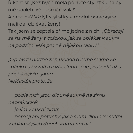
Říkám si: „Kéž bych měla po ruce stylistku, ta by
mě spolehlivě nasměrovala!"
A proč ne? Vždyť stylistky a módní poradkyně
mají dar oblékat ženy!
Tak jsem se zeptala přímo jedné z nich: „
Obracejí
se na mě ženy s otázkou, jak se oblékat k sukni
na podzim. Máš pro ně nějakou radu?“
„O
pravdu hodně žen ukládá dlouhé sukně ke
spánku už v září a rozhodnou se je probudit až s
přicházejícím jarem.
Nejčastěji proto, že
• podle nich jsou dlouhé sukně na zimu
nepraktické;
• je jim v sukni zima;
• nemají ani potuchy, jak a s čím dlouhou sukni
v chladnějších dnech kombinovat."