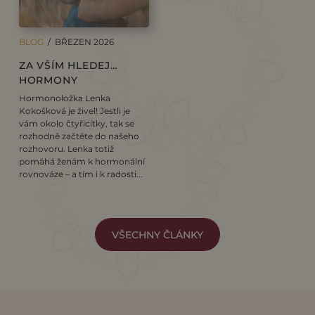
BLOG
/ BŘEZEN 2026
ZA VŠÍM HLEDEJ…
HORMONY
Hormonoložka Lenka
Kokošková je živel! Jestli je
vám okolo čtyřicítky, tak se
rozhodně začtěte do našeho
rozhovoru. Lenka totiž
pomáhá ženám k hormonální
rovnováze – a tím i k radosti...
VŠECHNY ČLÁNKY