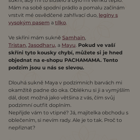
sukni, aby mi to slušelo a bylo mi venku teplo.
Mám na sobě spodní prádlo a pomalu začínám
vrstvit mé osvědčené zahřívací duo,
legíny s
vysokým pasem
a
tílko
.
Ve skříni mám sukně
Samhain
,
Tristan
,
Jasodharu,
a
Mayu
.
Pokud ve vaší
skříni tyto kousky chybí, můžete si je hned
objednat na e-shopu PACHAMAMA. Tento
podzim jsou u nás se slevou.
Dlouhá sukně Maya v podzimních barvách mi
okamžitě padne do oka. Obléknu si ji a vymýšlím
dál, dost možná jako většina z vás, čím svůj
podzimní outfit doplním.
Nepřijde vám to vtipné? Já, majitelka obchodu s
oblečením, si nevím rady. Ale je to tak. Proč to
nepřiznat?