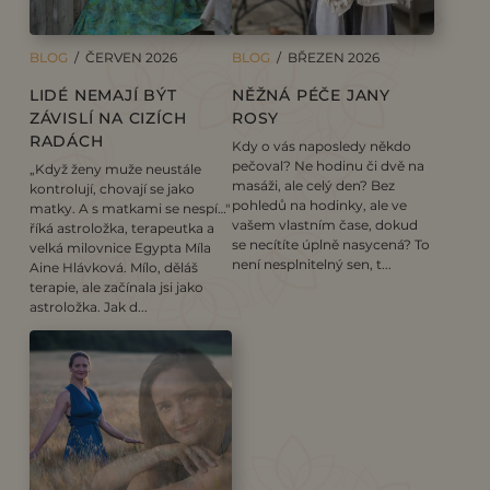
BLOG
/ ČERVEN 2026
BLOG
/ BŘEZEN 2026
LIDÉ NEMAJÍ BÝT
NĚŽNÁ PÉČE JANY
ZÁVISLÍ NA CIZÍCH
ROSY
RADÁCH
Kdy o vás naposledy někdo
pečoval? Ne hodinu či dvě na
„Když ženy muže neustále
masáži, ale celý den? Bez
kontrolují, chovají se jako
pohledů na hodinky, ale ve
matky. A s matkami se nespí…"
vašem vlastním čase, dokud
říká astroložka, terapeutka a
se necítíte úplně nasycená? To
velká milovnice Egypta Míla
není nesplnitelný sen, t...
Aine Hlávková. Mílo, děláš
terapie, ale začínala jsi jako
astroložka. Jak d...