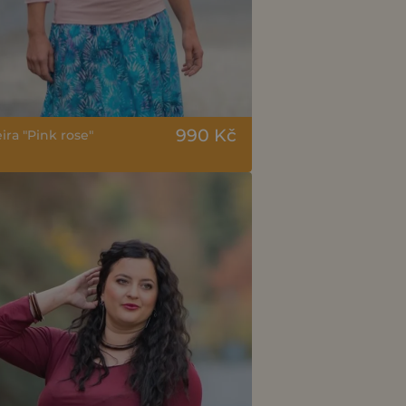
990 Kč
ira "Pink rose"