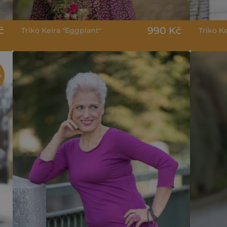
č
990 Kč
Triko Keira "Eggplant"
Triko K
A