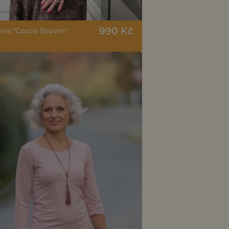
990 Kč
eira "Cocoa Brown"