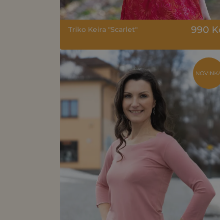
990 K
Triko Keira "Scarlet"
NOVINK