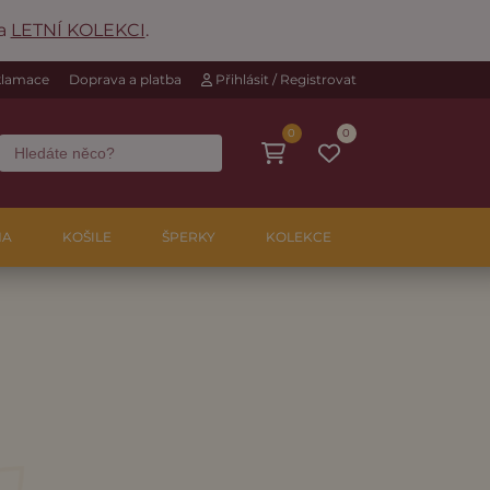
na
LETNÍ KOLEKCI
.
eklamace
Doprava a platba
Přihlásit / Registrovat
0
0
NA
KOŠILE
ŠPERKY
KOLEKCE