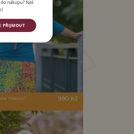
e do nákupu? Náš
cí
E PŘIJMOUT
990 Kč
eira "Cosmo"