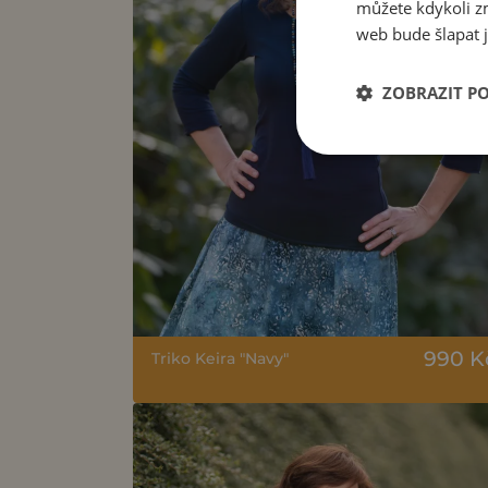
můžete kdykoli zm
web bude šlapat j
ZOBRAZIT P
990 K
Triko Keira "Navy"