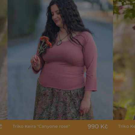
č
990 Kč
Triko Keira "Canyone rose"
Triko Ke