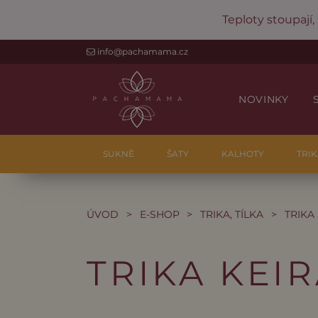
Teploty stoupají,
info@pachamama.cz
NOVINKY
SUKNĚ
ŠATY
KALHOTY
TRIK
ÚVOD
>
E-SHOP
>
TRIKA, TÍLKA
>
TRIKA
TRIKA KEI