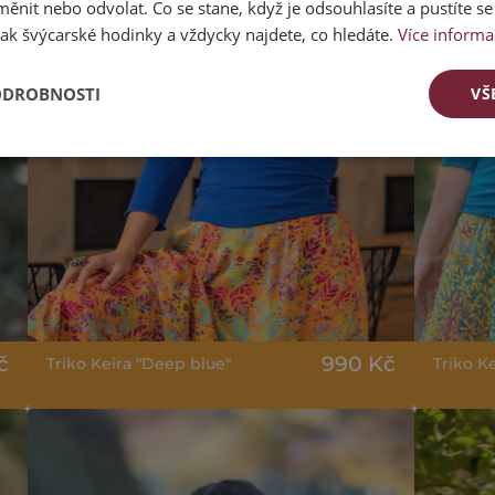
ěnit nebo odvolat. Co se stane, když je odsouhlasíte a pustíte s
ak švýcarské hodinky a vždycky najdete, co hledáte.
Více informa
ODROBNOSTI
VŠ
č
990 Kč
Triko Keira "Deep blue"
Triko K