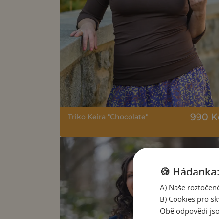
990 K
Triko Keira "Chocolate"
🍪 Hádanka: 
A) Naše roztočené
B) Cookies pro sk
Obě odpovědi jso