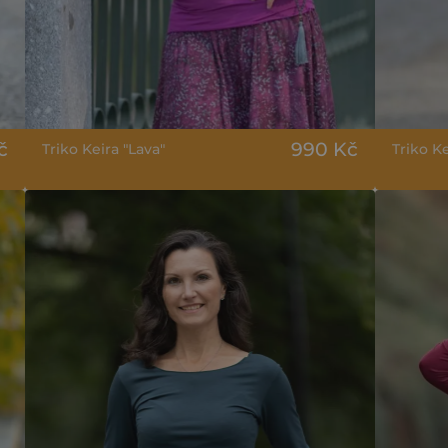
č
990 Kč
Triko Keira "Lava"
Triko Ke