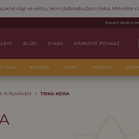
 sukně vlají ve větru, letní dobrodružství čeká. Mrkněte 
Vrácení zboží a r
SLEVY
BLOG
O NÁS
DÁRKOVÝ POUKAZ
A, TÍLKA
BRALETKY
LEGÍNY
SARONGY
KIMO
 S ¾ RUKÁVEM
>
TRIKA KEIRA
RA