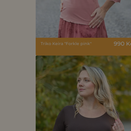
990 K
Triko Keira "Forkle pink"