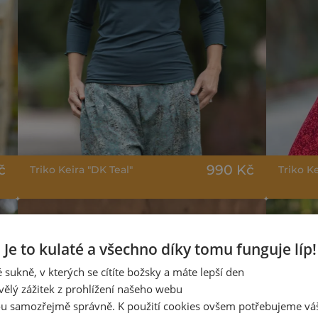
č
990 Kč
Triko Keira "DK Teal"
Triko K
Je to kulaté a všechno díky tomu funguje líp!
 sukně, v kterých se cítíte božsky a máte lepší den
vělý zážitek z prohlížení našeho webu
u samozřejmě správně. K použití cookies ovšem potřebujeme váš