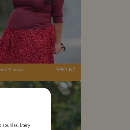
990 Kč
eira "Maroon"
 souhlas, který