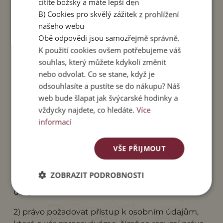
cítíte božsky a máte lepší den
údajům dále mohou získat přístup v určitém
B) Cookies pro skvělý zážitek z prohlížení
rozsahu osoby, které pro nás vykonávají
našeho webu
podpůrné činnosti, např. provozovatelé našich IT
Obě odpovědi jsou samozřejmě správně.
systémů či webových stránek, dále též
K použití cookies ovšem potřebujeme váš
provozovatelé našich záložních serverů a
souhlas, který můžete kdykoli změnit
datových záloh, naši právní, ekonomičtí a daňoví
nebo odvolat. Co se stane, když je
poradci. Zpracování údajů bude poté probíhat na
odsouhlasíte a pustíte se do nákupu? Náš
odpovědnost těchto osob.
web bude šlapat jak švýcarské hodinky a
Vaše práva
vždycky najdete, co hledáte.
Více
informací
V souvislosti se zpracováním vašich osobních
údajů máte:
VŠE PŘIJMOUT
1) právo na jasné, transparentní a srozumitelné
ZOBRAZIT PODROBNOSTI
informace o tom, jak používáme vaše osobní
údaje
2) právo požadovat přístup k osobním údajům,