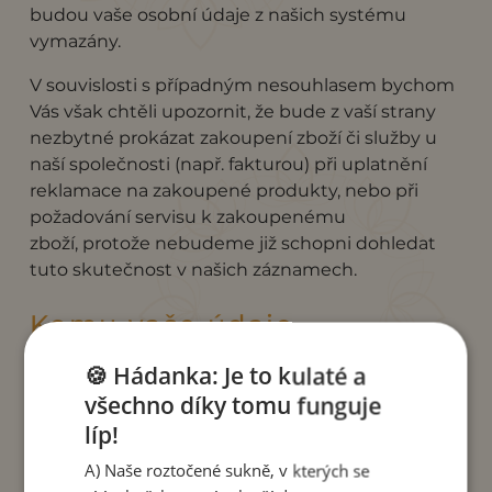
budou vaše osobní údaje z našich systému
vymazány.
V souvislosti s případným nesouhlasem bychom
Vás však chtěli upozornit, že bude z vaší strany
nezbytné prokázat zakoupení zboží či služby u
naší společnosti (např. fakturou) při uplatnění
reklamace na zakoupené produkty, nebo při
požadování servisu k zakoupenému
zboží, protože nebudeme již schopni dohledat
tuto skutečnost v našich záznamech.
Komu vaše údaje
předáváme
🍪 Hádanka: Je to kulaté a
všechno díky tomu funguje
Vaše osobní údaje budou v nezbytném rozsahu
líp!
předány osobám provádějícím pro naši
A) Naše roztočené sukně, v kterých se
společnost doručování zásilek. K osobním