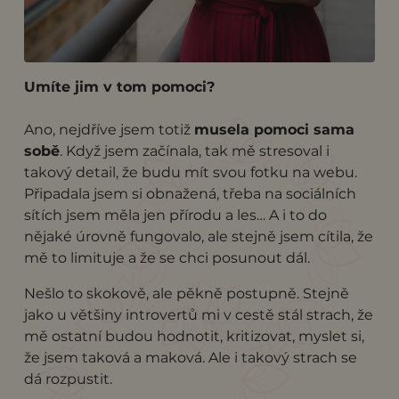
Umíte jim v tom pomoci?
Ano, nejdříve jsem totiž
musela pomoci sama
sobě
. Když jsem začínala, tak mě stresoval i
takový detail, že budu mít svou fotku na webu.
Připadala jsem si obnažená, třeba na sociálních
sítích jsem měla jen přírodu a les… A i to do
nějaké úrovně fungovalo, ale stejně jsem cítila, že
mě to limituje a že se chci posunout dál.
Nešlo to skokově, ale pěkně postupně. Stejně
jako u většiny introvertů mi v cestě stál strach, že
mě ostatní budou hodnotit, kritizovat, myslet si,
že jsem taková a maková. Ale i takový strach se
dá rozpustit.