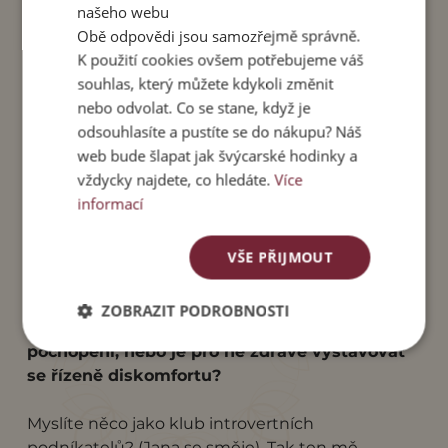
našeho webu
největší výsledky. Jejich
limity zpracováváme
Obě odpovědi jsou samozřejmě správně.
postupně
, ale samozřejmě, pokud potřebují
K použití cookies ovšem potřebujeme váš
pomoci i v průběhu kampaně, jsem tu pro ně.
souhlas, který můžete kdykoli změnit
Nenechám je, aby se bez opory hroutili, jsem
nebo odvolat. Co se stane, když je
psychoterapeutka, takže můžeme jít přímo po
odsouhlasíte a pustíte se do nákupu? Náš
hledání nejlepšího řešení.
web bude šlapat jak švýcarské hodinky a
vždycky najdete, co hledáte.
Více
Tím, že náročnou situaci postavíme do nějakého
informací
rámce, se jim odlehčí. Důležité je, že se
nesoustředíme na problém, ale na řešení
. To
totiž funguje nejvíc.
VŠE PŘIJMOUT
Co myslíte, je introvertům líp mezi sebou, v
ZOBRAZIT PODROBNOSTI
komunitě, kde pro sebe vzájemně mají
pochopení, nebo je pro ně zdravé vystavovat
se řízeně diskomfortu?
Myslíte něco jako klub introvertních
podníkatelů? (Jana se směje). Tak ten mě