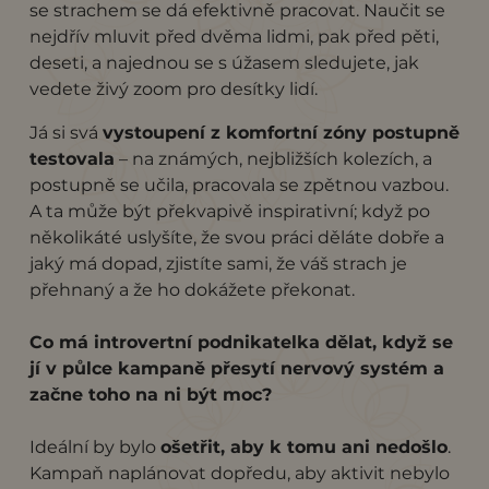
se strachem se dá efektivně pracovat. Naučit se
nejdřív mluvit před dvěma lidmi, pak před pěti,
deseti, a najednou se s úžasem sledujete, jak
vedete živý zoom pro desítky lidí.
Já si svá
vystoupení z komfortní zóny postupně
testovala
– na známých, nejbližších kolezích, a
postupně se učila, pracovala se zpětnou vazbou.
A ta může být překvapivě inspirativní; když po
několikáté uslyšíte, že svou práci děláte dobře a
jaký má dopad, zjistíte sami, že váš strach je
přehnaný a že ho dokážete překonat.
Co má introvertní podnikatelka dělat, když se
jí v půlce kampaně přesytí nervový systém a
začne toho na ni být moc?
Ideální by bylo
ošetřit, aby k tomu ani nedošlo
.
Kampaň naplánovat dopředu, aby aktivit nebylo