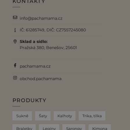
KONTAKTY
info@pachamama.cz
IČ: 61285749, DIČ: CZ7557245080
Sklad a sídlo:
Pražská 380, Benešov, 25601
pachamama.cz
obchod.pachamama
PRODUKTY
Sukně
Šaty
Kalhoty
Trika, tílka
Braletky
Legíny
Sarongy
Kimona