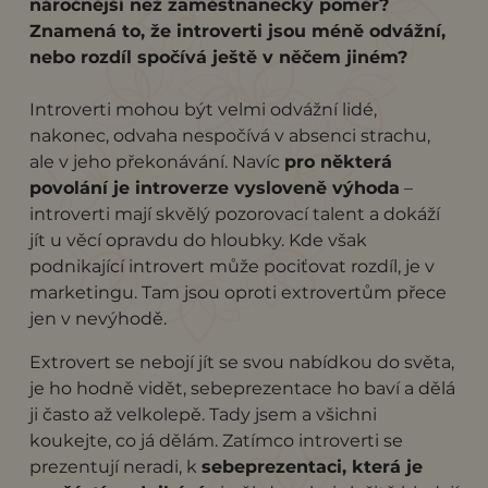
náročnější než zaměstnanecký poměr?
Znamená to, že introverti jsou méně odvážní,
nebo rozdíl spočívá ještě v něčem jiném?
Introverti mohou být velmi odvážní lidé,
nakonec, odvaha nespočívá v absenci strachu,
ale v jeho překonávání. Navíc
pro některá
povolání je introverze vysloveně výhoda
–
introverti mají skvělý pozorovací talent a dokáží
jít u věcí opravdu do hloubky. Kde však
podnikající introvert může pociťovat rozdíl, je v
marketingu. Tam jsou oproti extrovertům přece
jen v nevýhodě.
Extrovert se nebojí jít se svou nabídkou do světa,
je ho hodně vidět, sebeprezentace ho baví a dělá
ji často až velkolepě. Tady jsem a všichni
koukejte, co já dělám. Zatímco introverti se
prezentují neradi, k
sebeprezentaci, která je