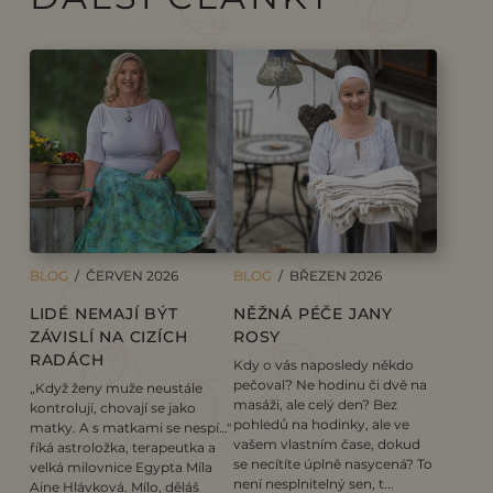
BLOG
/ ČERVEN 2026
BLOG
/ BŘEZEN 2026
LIDÉ NEMAJÍ BÝT
NĚŽNÁ PÉČE JANY
ZÁVISLÍ NA CIZÍCH
ROSY
RADÁCH
Kdy o vás naposledy někdo
pečoval? Ne hodinu či dvě na
„Když ženy muže neustále
masáži, ale celý den? Bez
kontrolují, chovají se jako
pohledů na hodinky, ale ve
matky. A s matkami se nespí…"
vašem vlastním čase, dokud
říká astroložka, terapeutka a
se necítíte úplně nasycená? To
velká milovnice Egypta Míla
není nesplnitelný sen, t...
Aine Hlávková. Mílo, děláš