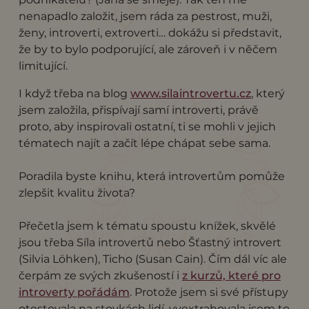
nenapadlo založit, jsem ráda za pestrost, muži,
ženy, introverti, extroverti… dokážu si představit,
že by to bylo podporující, ale zároveň i v něčem
limitující.
I když třeba na blog
www.silaintrovertu.cz
, který
jsem založila, přispívají samí introverti, právě
proto, aby inspirovali ostatní, ti se mohli v jejich
tématech najít a začít lépe chápat sebe sama.
Poradila byste knihu, která introvertům pomůže
zlepšit kvalitu života?
Přečetla jsem k tématu spoustu knížek, skvělé
jsou třeba Síla introvertů nebo Šťastný introvert
(Silvia Löhken), Ticho (Susan Cain). Čím dál víc ale
čerpám ze svých zkušeností i
z kurzů, které pro
introverty pořádám
. Protože jsem si své přístupy
otestovala na stovkách lidí, vyextrahovala jsem to