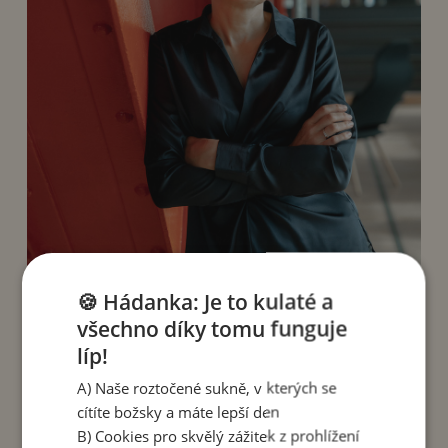
🍪 Hádanka: Je to kulaté a
všechno díky tomu funguje
líp!
Dokážete v takovém okamžiku své klienty
A) Naše roztočené sukně, v kterých se
podpořit?
cítíte božsky a máte lepší den
B) Cookies pro skvělý zážitek z prohlížení
Já s lidmi pracuju dlouhodobě, protože to přináší