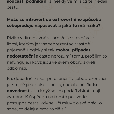
součástí podnikání
, si někdy velmi složitě hledají
cestu.
Může se introvert do extrovertního způsobu
sebeprodeje napasovat a jaká to má rizika?
Riziko vidím hlavně v tom, že se srovnávají s
lidmi, kterým je v sebeprezentaci vlastně
příjemně. Logicky si tak
mohou připadat
nedostateční
a často nerozumí tomu, proč jim to
nefunguje, i když jsou ve svém oboru skvělí
odborníci.
Každopádně, získat přirozenost v sebeprezentaci
je, stejně jako cokoli jiného, naučitelné.
Je to
dovednost
, a tu když se jim podaří získat, mají
vyhráno. K úspěchu na tomto poli vede
postupná cesta, kdy se učí mluvit o své práci, o
sobě, co dělají a proč to dělají.