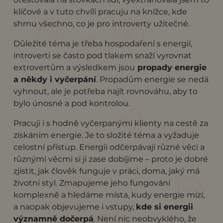
klíčové a v tuto chvíli pracuju na knížce, kde
shrnu všechno, co je pro introverty užitečné.
Důležité téma je třeba hospodaření s energií,
introverti se často pod tlakem snaží vyrovnat
extrovertům a výsledkem jsou
propady energie
a někdy i vyčerpání
. Propadům energie se nedá
vyhnout, ale je potřeba najít rovnováhu, aby to
bylo únosné a pod kontrolou.
Pracuji i s hodně vyčerpanými klienty na cestě za
získáním energie. Je to složité téma a vyžaduje
celostní přístup. Energii odčerpávají různé věci a
různými věcmi si ji zase dobíjíme – proto je dobré
zjistit, jak člověk funguje v práci, doma, jaký má
životní styl. Zmapujeme jeho fungování
komplexně a hledáme místa, kudy energie mizí,
a naopak objevujeme i vstupy,
kde si energii
významně dočerpá
. Není nic neobvyklého, že