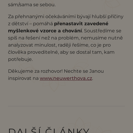
sám/sama se sebou.
Za přehnanými očekáváními bývají hlubší příčiny
z dětství – pomáhá
přenastavit zavedené
myšlenkové vzorce a chování
. Soustředíme se
spíš na řešení než na problém, nemusíme nutně
analyzovat minulost, raději řešíme, co je pro
člověka proveditelné, aby se dostal tam, kam
potřebuje.
Děkujeme za rozhovor! Nechte se Janou
inspirovat na
www.neuwerthova.cz
.
DALŠÍ ČLÁNKY