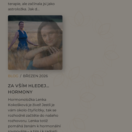
terapie, ale začínala jsi jako
astroložka. Jak d...
BLOG
/ BŘEZEN 2026
ZA VŠÍM HLEDEJ…
HORMONY
Hormonoložka Lenka
Kokošková je živel! Jestli je
vám okolo čtyřicítky, tak se
rozhodně začtěte do našeho
rozhovoru. Lenka totiž
pomáhá ženám k hormonální
rovnováze – a tím i k radosti...