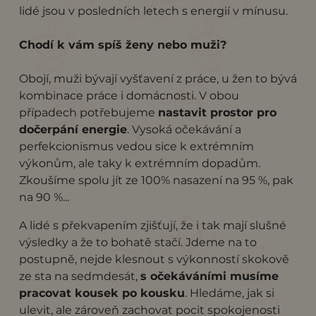
lidé jsou v posledních letech s energií v mínusu.
Chodí k vám spíš ženy nebo muži?
Obojí, muži bývají vyšťavení z práce, u žen to bývá
kombinace práce i domácnosti. V obou
případech potřebujeme
nastavit prostor pro
dočerpání energie
. Vysoká očekávání a
perfekcionismus vedou sice k extrémním
výkonům, ale taky k extrémním dopadům.
Zkoušíme spolu jít ze 100% nasazení na 95 %, pak
na 90 %...
A lidé s překvapením zjišťují, že i tak mají slušné
výsledky a že to bohatě stačí. Jdeme na to
postupně, nejde klesnout s výkonností skokově
ze sta na sedmdesát,
s očekáváními musíme
pracovat kousek po kousku
. Hledáme, jak si
ulevit, ale zároveň zachovat pocit spokojenosti