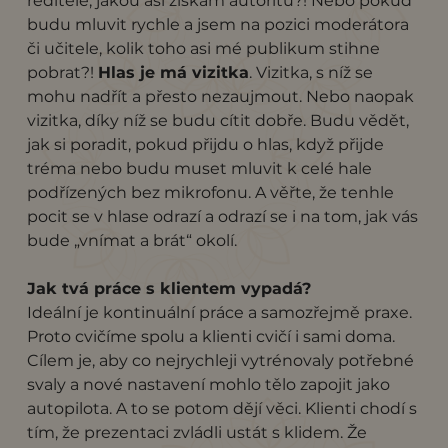
ředitele, jakou asi získám autoritu?! Nebo pokud
budu mluvit rychle a jsem na pozici moderátora
či učitele, kolik toho asi mé publikum stihne
pobrat?!
Hlas je má vizitka
. Vizitka, s níž se
mohu nadřít a přesto nezaujmout. Nebo naopak
vizitka, díky níž se budu cítit dobře. Budu vědět,
jak si poradit, pokud přijdu o hlas, když přijde
tréma nebo budu muset mluvit k celé hale
podřízených bez mikrofonu. A věřte, že tenhle
pocit se v hlase odrazí a odrazí se i na tom, jak vás
bude „vnímat a brát“ okolí.
Jak tvá práce s klientem vypadá?
Ideální je kontinuální práce a samozřejmě praxe.
Proto cvičíme spolu a klienti cvičí i sami doma.
Cílem je, aby co nejrychleji vytrénovaly potřebné
svaly a nové nastavení mohlo tělo zapojit jako
autopilota. A to se potom dějí věci. Klienti chodí s
tím, že prezentaci zvládli ustát s klidem. Že