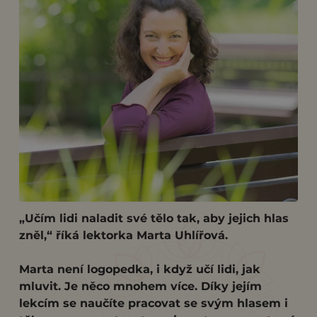
„Učím lidi naladit své tělo tak, aby jejich hlas
zněl,“ říká lektorka Marta Uhlířová.
Marta není logopedka, i když učí lidi, jak
mluvit. Je něco mnohem více. Díky jejím
lekcím se naučíte pracovat se svým hlasem i