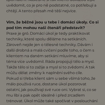
uvědomit, co je pro ně podstatné, co potřebují a
chtějí. A tento přesah mě těší nejvíce.
Vím, že běžné jsou u tebe i domácí úkoly. Co si
pod tím mohou naši čtenáři představit?
Praxe je gró. Domácí úkol je tedy praktikovat
techniky, které spolu děláme na setkáních.
Zároveň nejde jen o tělesné techniky. Dávám i
další drobná a malá cvičení podle toho, o čem s
klientem na daném setkání mluvíme, aby si
téma více uvědomil. Ráda propojuji tělo a mysl.
Takže tělo si to zažije a mysl si to zvědomí. A tak
můžu dělat změny k naplnění svého cíle.
Pokud si třeba klient sám u sebe všímá toho, že
málo používá ruce, dostane úkol pozorovat
ostatní, jak používají své ruce oni. Vybrat si, co se
mu líbí a pak opět ideálně i před zrcadlem
trénovat. Úkol může také spočívat v poslouchání