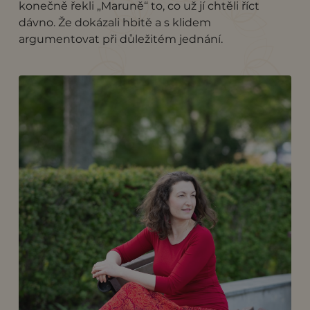
konečně řekli „Maruně“ to, co už jí chtěli říct
dávno. Že dokázali hbitě a s klidem
argumentovat při důležitém jednání.