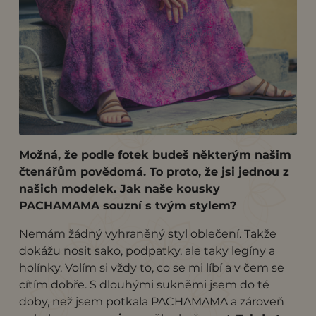
Možná, že podle fotek budeš některým našim
čtenářům povědomá. To proto, že jsi jednou z
našich modelek. Jak naše kousky
PACHAMAMA souzní s tvým stylem?
Nemám žádný vyhraněný styl oblečení. Takže
dokážu nosit sako, podpatky, ale taky legíny a
holínky. Volím si vždy to, co se mi líbí a v čem se
cítím dobře. S dlouhými sukněmi jsem do té
doby, než jsem potkala PACHAMAMA a zároveň