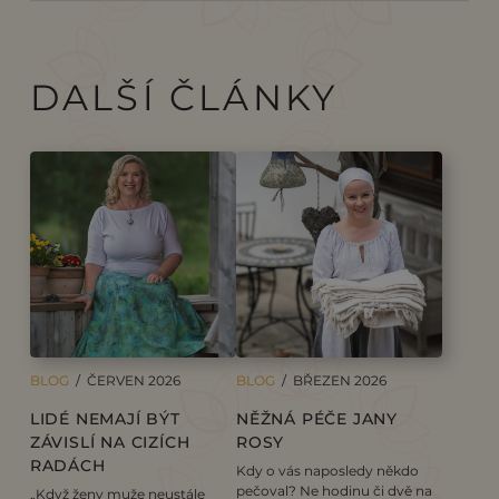
DALŠÍ ČLÁNKY
BLOG
/ ČERVEN 2026
BLOG
/ BŘEZEN 2026
LIDÉ NEMAJÍ BÝT
NĚŽNÁ PÉČE JANY
ZÁVISLÍ NA CIZÍCH
ROSY
RADÁCH
Kdy o vás naposledy někdo
pečoval? Ne hodinu či dvě na
„Když ženy muže neustále