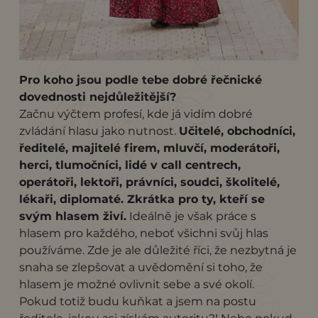
Pro koho jsou podle tebe dobré řečnické
dovednosti nejdůležitější?
Začnu výčtem profesí, kde já vidím dobré
zvládání hlasu jako nutnost.
Učitelé, obchodníci,
ředitelé, majitelé firem, mluvčí, moderátoři,
herci, tlumočníci, lidé v call centrech,
operátoři, lektoři, právníci, soudci, školitelé,
lékaři, diplomaté. Zkrátka pro ty, kteří se
svým hlasem živí.
Ideálně je však práce s
hlasem pro každého, neboť všichni svůj hlas
používáme. Zde je ale důležité říci, že nezbytná je
snaha se zlepšovat a uvědomění si toho, že
hlasem je možné ovlivnit sebe a své okolí.
Pokud totiž budu kuňkat a jsem na postu