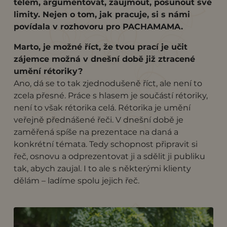
tělem, argumentovat, zaujmout, posunout své
limity. Nejen o tom, jak pracuje, si s námi
povídala v rozhovoru pro PACHAMAMA.
Marto, je možné říct, že tvou prací je učit
zájemce možná v dnešní době již ztracené
umění rétoriky?
Ano, dá se to tak zjednodušeně říct, ale není to
zcela přesné. Práce s hlasem je součástí rétoriky,
není to však rétorika celá. Rétorika je umění
veřejně přednášené řeči. V dnešní době je
zaměřená spíše na prezentace na daná a
konkrétní témata. Tedy schopnost připravit si
řeč, osnovu a odprezentovat ji a sdělit ji publiku
tak, abych zaujal. I to ale s některými klienty
dělám – ladíme spolu jejich řeč.