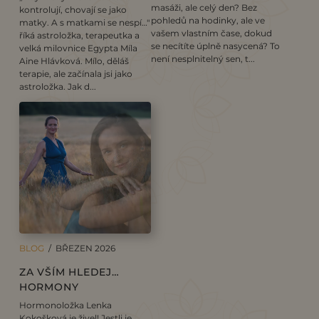
masáži, ale celý den? Bez
kontrolují, chovají se jako
pohledů na hodinky, ale ve
matky. A s matkami se nespí…"
vašem vlastním čase, dokud
říká astroložka, terapeutka a
se necítíte úplně nasycená? To
velká milovnice Egypta Míla
není nesplnitelný sen, t...
Aine Hlávková. Mílo, děláš
terapie, ale začínala jsi jako
astroložka. Jak d...
BLOG
/ BŘEZEN 2026
ZA VŠÍM HLEDEJ…
HORMONY
Hormonoložka Lenka
Kokošková je živel! Jestli je