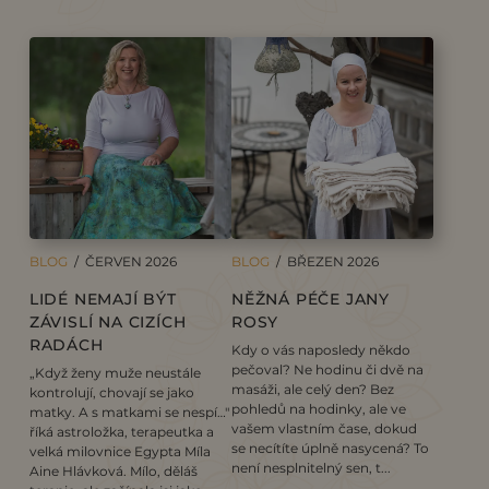
BLOG
/ ČERVEN 2026
BLOG
/ BŘEZEN 2026
LIDÉ NEMAJÍ BÝT
NĚŽNÁ PÉČE JANY
ZÁVISLÍ NA CIZÍCH
ROSY
RADÁCH
Kdy o vás naposledy někdo
pečoval? Ne hodinu či dvě na
„Když ženy muže neustále
masáži, ale celý den? Bez
kontrolují, chovají se jako
pohledů na hodinky, ale ve
matky. A s matkami se nespí…"
vašem vlastním čase, dokud
říká astroložka, terapeutka a
se necítíte úplně nasycená? To
velká milovnice Egypta Míla
není nesplnitelný sen, t...
Aine Hlávková. Mílo, děláš