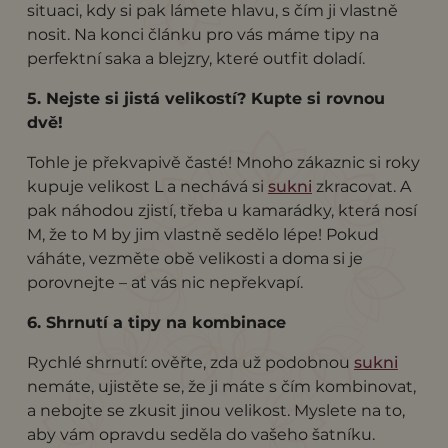
situaci, kdy si pak lámete hlavu, s čím ji vlastně
nosit. Na konci článku pro vás máme tipy na
perfektní saka a blejzry, které outfit doladí.
5. Nejste si jistá velikostí? Kupte si rovnou
dvě!
Tohle je překvapivě časté! Mnoho zákaznic si roky
kupuje velikost L a nechává si
sukni
zkracovat. A
pak náhodou zjistí, třeba u kamarádky, která nosí
M, že to M by jim vlastně sedělo lépe! Pokud
váháte, vezměte obě velikosti a doma si je
porovnejte – ať vás nic nepřekvapí.
6. Shrnutí a tipy na kombinace
Rychlé shrnutí: ověřte, zda už podobnou
sukni
nemáte, ujistěte se, že ji máte s čím kombinovat,
a nebojte se zkusit jinou velikost. Myslete na to,
aby vám opravdu seděla do vašeho šatníku.