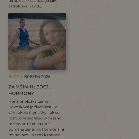
terapie, ale začínala jsi jako
astroložka. Jak d...
BLOG
/ BŘEZEN 2026
ZA VŠÍM HLEDEJ…
HORMONY
Hormonoložka Lenka
Kokošková je živel! Jestli je
vám okolo čtyřicítky, tak se
rozhodně začtěte do našeho
rozhovoru. Lenka totiž
pomáhá ženám k hormonální
rovnováze – a tím i k radosti...