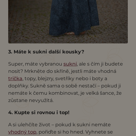
3. Máte k sukni další kousky?
Super, máte vybranou
sukni
, ale s čím ji budete
nosit? Mrkněte do skříně, jestli máte vhodná
trička
, topy, blejzry, svetříky nebo i boty a
doplňky. Sukně sama o sobě nestačí – pokud ji
nemáte k čemu kombinovat, je velká šance, že
zůstane nevyužitá.
4. Kupte si rovnou i top!
A si ulehčíte život – pokud k sukni nemáte
vhodný top
, pořiďte si ho hned. Vyhnete se