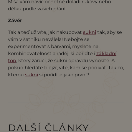
Míša vám navíc ochotně doladí rukávy nebo
délku podle vašich přání!
Závěr
Tak a teď už víte, jak nakupovat
sukni
tak, aby se
vám v šatníku neválela! Nebojte se
experimentovat s barvami, myslete na
kombinovatelnost a raději si pořiďte i
základní
top
, který zaručí, že sukni opravdu vynosíte. A
pokud hledáte blejzr, víte, kam se podívat. Tak co,
kterou
sukni
si pořídíte jako první?
DALŠÍ ČLÁNKY