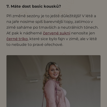
7. Máte dost basic kousků?
Při změně sezóny je to ještě důležitější! V létě a
na jaře nosíme spíš barevnější topy, zatímco v
zimě saháme po tmavších a neutrálních tónech.
Ať pak k nádherné
červené sukni
nenosíte jen
černé triko
, které sice bylo fajn v zimě, ale v létě
to nebude to pravé ořechové.