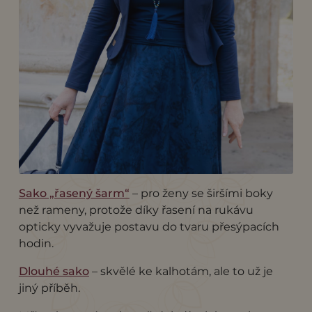
Sako „řasený šarm“
– pro ženy se širšími boky
než rameny, protože díky řasení na rukávu
opticky vyvažuje postavu do tvaru přesýpacích
hodin.
Dlouhé sako
– skvělé ke kalhotám, ale to už je
jiný příběh.