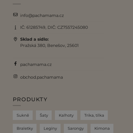
info@pachamama.cz
IČ: 61285749, DIČ: CZ7557245080
Sklad a sídlo:
Pražská 380, Benešov, 25601
pachamama.cz
obchod.pachamama
PRODUKTY
Sukně
Šaty
Kalhoty
Trika, tílka
Braletky
Legíny
Sarongy
Kimona