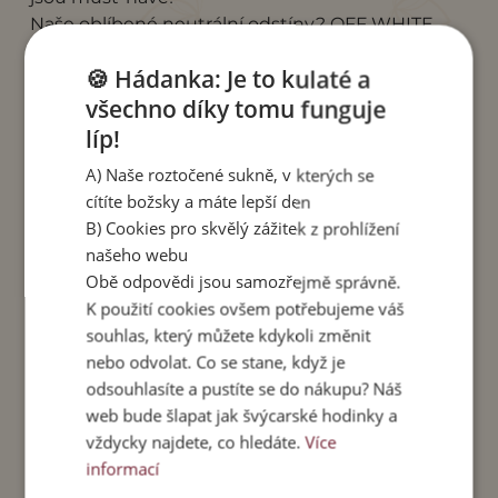
Naše oblíbené neutrální odstíny? OFF WHITE,
WINTER WHITE, TAUPE, SABLE, PINK ROSE,
🍪 Hádanka: Je to kulaté a
CHOCOLATE, STONE GREY, BLACK, NAVY. A
nabídku neutrálních barev budeme dál
všechno díky tomu funguje
rozšiřovat!
líp!
A) Naše roztočené sukně, v kterých se
9. Nebojte se monochromatického outfitu
cítíte božsky a máte lepší den
Bály jste se vzít si k červené
sukni
červené triko,
B) Cookies pro skvělý zážitek z prohlížení
abyste nevypadaly jako červená karkulka?
našeho webu
Nebojte se toho! Monochromatické outfity
Obě odpovědi jsou samozřejmě správně.
vypadají luxusně a sofistikovaně. Inspirujte se
K použití cookies ovšem potřebujeme váš
třeba na Pinterestu a přidejte do svého
souhlas, který můžete kdykoli změnit
jednobarevného looku osvěžující doplňky – třeba
nebo odvolat. Co se stane, když je
jinak barevné boty, kabelku nebo šperk. Budete
odsouhlasíte a pustíte se do nákupu? Náš
vypadat úžasně!
web bude šlapat jak švýcarské hodinky a
vždycky najdete, co hledáte.
Více
10. Stylingový tip: kde nakupovat saka a
informací
blejzry?