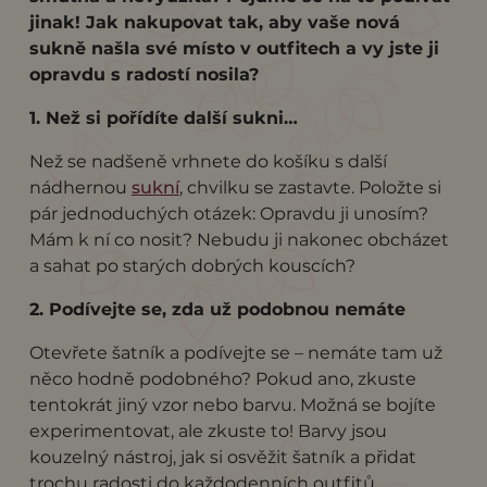
jinak! Jak nakupovat tak, aby vaše nová
sukně našla své místo v outfitech a vy jste ji
opravdu s radostí nosila?
1. Než si pořídíte další sukni…
Než se nadšeně vrhnete do košíku s další
nádhernou
sukní
, chvilku se zastavte. Položte si
pár jednoduchých otázek: Opravdu ji unosím?
Mám k ní co nosit? Nebudu ji nakonec obcházet
a sahat po starých dobrých kouscích?
2. Podívejte se, zda už podobnou nemáte
Otevřete šatník a podívejte se – nemáte tam už
něco hodně podobného? Pokud ano, zkuste
tentokrát jiný vzor nebo barvu. Možná se bojíte
experimentovat, ale zkuste to! Barvy jsou
kouzelný nástroj, jak si osvěžit šatník a přidat
trochu radosti do každodenních outfitů.