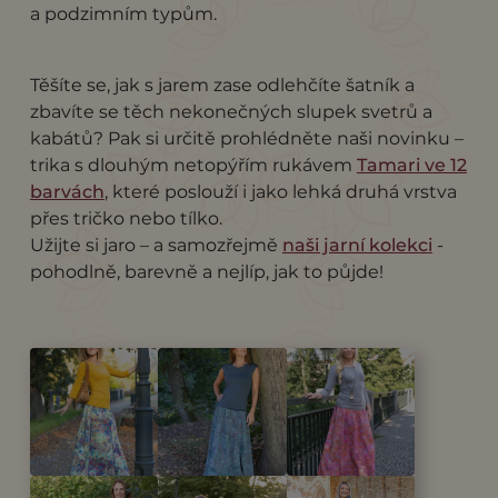
a podzimním typům.
Těšíte se, jak s jarem zase odlehčíte šatník a
zbavíte se těch nekonečných slupek svetrů a
kabátů? Pak si určitě prohlédněte naši novinku –
trika s dlouhým netopýřím rukávem
Tamari ve 12
barvách
, které poslouží i jako lehká druhá vrstva
přes tričko nebo tílko.
Užijte si jaro – a samozřejmě
naši jarní kolekci
-
pohodlně, barevně a nejlíp, jak to půjde!