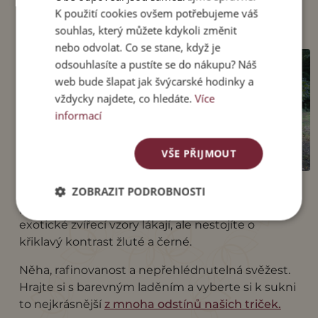
dojem.
K použití cookies ovšem potřebujeme váš
souhlas, který můžete kdykoli změnit
Mint Leopard
nebo odvolat. Co se stane, když je
V daleké Himaláji tiše
odsouhlasíte a pustíte se do nákupu? Náš
našlapuje modrým sněhem.
web bude šlapat jak švýcarské hodinky a
Irbis, sněžný leopard.
vždycky najdete, co hledáte.
Více
Zabloudil snad i na naši
informací
mrazivě modrou, doslova
zářící maxisukni?
VŠE PŘIJMOUT
Jemné ledové odstíny modré
a zároveň živočišnost, to je
kombinace, s kterou
ZOBRAZIT PODROBNOSTI
překvapíte. Je tu pro ty z vás, koho možná
exotické zvířecí vzory lákají, ale nestojíte o
křiklavý kontrast žluté a černé.
Něha, rafinovanost a nepřehlédnutelná svěžest.
Hrajte si s barevným laděním a vyberte si k sukni
to nejkrásnější
z mnoha odstínů našich triček.