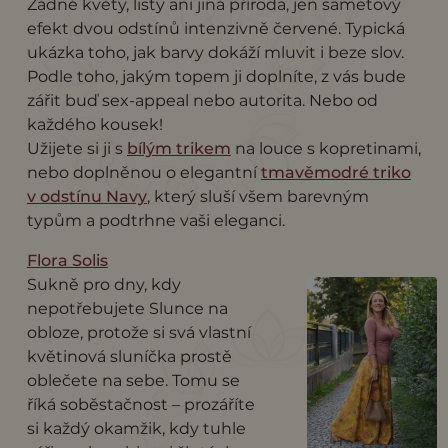
Žádné květy, listy ani jiná příroda, jen sametový
efekt dvou odstínů intenzivně červené. Typická
ukázka toho, jak barvy dokáží mluvit i beze slov.
Podle toho, jakým topem ji doplníte, z vás bude
zářit buď sex-appeal nebo autorita. Nebo od
každého kousek!
Užijete si ji s
bílým trikem
na louce s kopretinami,
nebo doplněnou o elegantní
tmavěmodré triko
v odstínu Navy
, který sluší všem barevným
typům a podtrhne vaši eleganci.
Flora Solis
Sukně pro dny, kdy
nepotřebujete Slunce na
obloze, protože si svá vlastní
květinová sluníčka prostě
oblečete na sebe. Tomu se
říká soběstačnost – prozáříte
si každý okamžik, kdy tuhle