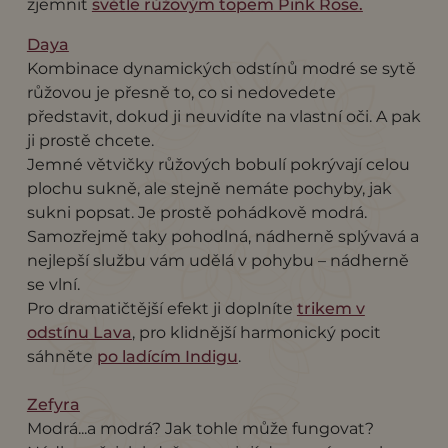
zjemnit
světle růžovým topem Pink Rose.
Daya
Kombinace dynamických odstínů modré se sytě
růžovou je přesně to, co si nedovedete
představit, dokud ji neuvidíte na vlastní oči. A pak
ji prostě chcete.
Jemné větvičky růžových bobulí pokrývají celou
plochu sukně, ale stejně nemáte pochyby, jak
sukni popsat. Je prostě pohádkově modrá.
Samozřejmě taky pohodlná, nádherně splývavá a
nejlepší službu vám udělá v pohybu – nádherně
se vlní.
Pro dramatičtější efekt ji doplníte
trikem v
odstínu Lava
, pro klidnější harmonický pocit
sáhněte
po ladícím Indigu
.
Zefyra
Modrá...a modrá? Jak tohle může fungovat?