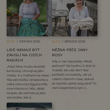
BLOG
/ ČERVEN 2026
BLOG
/ BŘEZEN 2026
LIDÉ NEMAJÍ BÝT
NĚŽNÁ PÉČE JANY
ZÁVISLÍ NA CIZÍCH
ROSY
RADÁCH
Kdy o vás naposledy někdo
pečoval? Ne hodinu či dvě na
„Když ženy muže neustále
masáži, ale celý den? Bez
kontrolují, chovají se jako
pohledů na hodinky, ale ve
matky. A s matkami se nespí…"
vašem vlastním čase, dokud
říká astroložka, terapeutka a
se necítíte úplně nasycená? To
velká milovnice Egypta Míla
není nesplnitelný sen, t...
Aine Hlávková. Mílo, děláš
terapie, ale začínala jsi jako
astroložka. Jak d...