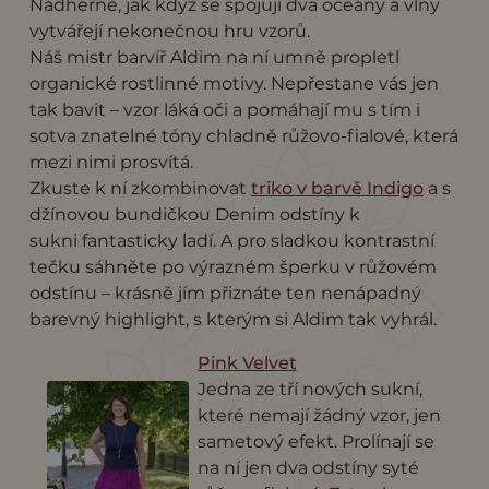
Nádherně, jak když se spojují dva oceány a vlny
vytvářejí nekonečnou hru vzorů.
Náš mistr barvíř Aldim na ní umně propletl
organické rostlinné motivy. Nepřestane vás jen
tak bavit – vzor láká oči a pomáhají mu s tím i
sotva znatelné tóny chladně růžovo-fialové, která
mezi nimi prosvítá.
Zkuste k ní zkombinovat
triko v barvě Indigo
a s
džínovou bundičkou Denim odstíny k
sukni fantasticky ladí. A pro sladkou kontrastní
tečku sáhněte po výrazném šperku v růžovém
odstínu – krásně jím přiznáte ten nenápadný
barevný highlight, s kterým si Aldim tak vyhrál.
Pink Velvet
Jedna ze tří nových sukní,
které nemají žádný vzor, jen
sametový efekt. Prolínají se
na ní jen dva odstíny syté