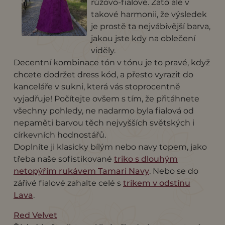
růžovo-fialové. Zato ale v
takové harmonii, že výsledek
je prostě ta nejvábivější barva,
jakou jste kdy na oblečení
viděly.
Decentní kombinace tón v tónu je to pravé, když
chcete dodržet dress kód, a přesto vyrazit do
kanceláře v sukni, která vás stoprocentně
vyjadřuje! Počítejte ovšem s tím, že přitáhnete
všechny pohledy, ne nadarmo byla fialová od
nepaměti barvou těch nejvyšších světských i
církevních hodnostářů.
Doplníte ji klasicky bílým nebo navy topem, jako
třeba naše sofistikované
triko s dlouhým
netopýřím rukávem Tamari Navy
. Nebo se do
zářivé fialové zahalte celé s
trikem v odstínu
Lava
.
Red Velvet