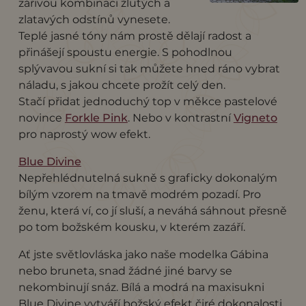
zářivou kombinaci žlutých a
zlatavých odstínů vynesete.
Teplé jasné tóny nám prostě dělají radost a
přinášejí spoustu energie. S pohodlnou
splývavou sukní si tak můžete hned ráno vybrat
náladu, s jakou chcete prožít celý den.
Stačí přidat jednoduchý top v měkce pastelové
novince
Forkle Pink
. Nebo v kontrastní
Vigneto
pro naprostý wow efekt.
Blue Divine
Nepřehlédnutelná sukně s graficky dokonalým
bílým vzorem na tmavě modrém pozadí. Pro
ženu, která ví, co jí sluší, a neváhá sáhnout přesně
po tom božském kousku, v kterém zazáří.
Ať jste světlovláska jako naše modelka Gábina
nebo bruneta, snad žádné jiné barvy se
nekombinují snáz. Bílá a modrá na maxisukni
Blue Divine vytváří božský efekt čiré dokonalosti