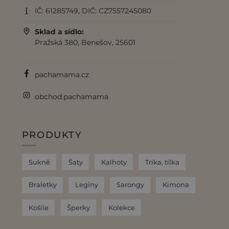
IČ: 61285749, DIČ: CZ7557245080
Sklad a sídlo:
Pražská 380, Benešov, 25601
pachamama.cz
obchod.pachamama
PRODUKTY
Sukně
Šaty
Kalhoty
Trika, tílka
Braletky
Legíny
Sarongy
Kimona
Košile
Šperky
Kolekce