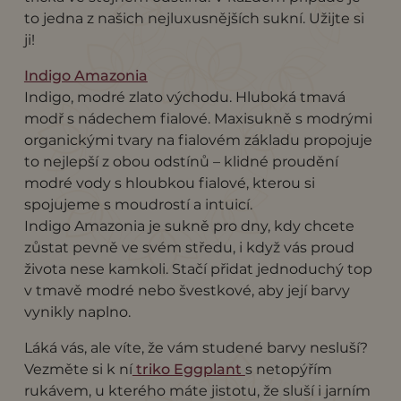
to jedna z našich nejluxusnějších sukní. Užijte si
ji!
Indigo Amazonia
Indigo, modré zlato východu. Hluboká tmavá
modř s nádechem fialové. Maxisukně s modrými
organickými tvary na fialovém základu propojuje
to nejlepší z obou odstínů – klidné proudění
modré vody s hloubkou fialové, kterou si
spojujeme s moudrostí a intuicí.
Indigo Amazonia je sukně pro dny, kdy chcete
zůstat pevně ve svém středu, i když vás proud
života nese kamkoli. Stačí přidat jednoduchý top
v tmavě modré nebo švestkové, aby její barvy
vynikly naplno.
Láká vás, ale víte, že vám studené barvy nesluší?
Vezměte si k ní
triko Eggplant
s netopýřím
rukávem, u kterého máte jistotu, že sluší i jarním