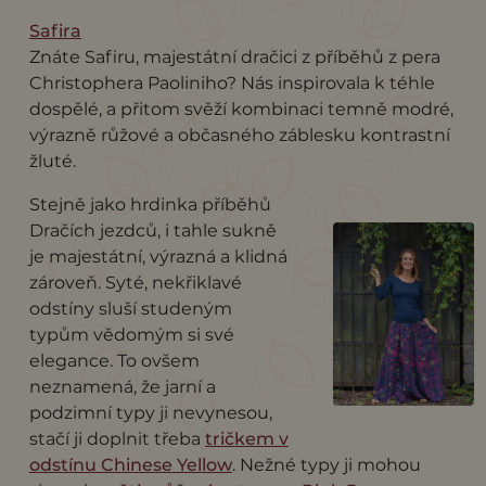
Safira
Znáte Safiru, majestátní dračici z příběhů z pera
Christophera Paoliniho? Nás inspirovala k téhle
dospělé, a přitom svěží kombinaci temně modré,
výrazně růžové a občasného záblesku kontrastní
žluté.
Stejně jako hrdinka příběhů
Dračích jezdců, i tahle sukně
je majestátní, výrazná a klidná
zároveň. Syté, nekřiklavé
odstíny sluší studeným
typům vědomým si své
elegance. To ovšem
neznamená, že jarní a
podzimní typy ji nevynesou,
stačí ji doplnit třeba
tričkem v
odstínu Chinese Yellow
. Nežné typy ji mohou