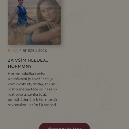
BLOG
/ BŘEZEN 2026
ZA VŠÍM HLEDEJ…
HORMONY
Hormonoložka Lenka
Kokošková je živel! Jestli je
vám okolo čtyřicítky, tak se
rozhodně začtěte do našeho
rozhovoru. Lenka totiž
pomáhá ženám k hormonální
rovnováze – a tím i k radosti...