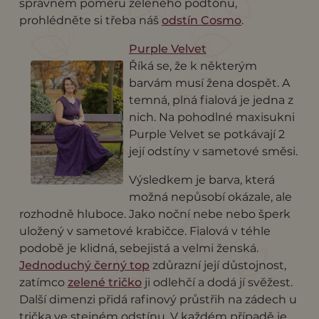
správném poměru zeleného podtónu,
prohlédněte si třeba náš
odstín Cosmo
.
Purple Velvet
Říká se, že k některým
barvám musí žena dospět. A
temná, plná fialová je jedna z
nich. Na pohodlné maxisukni
Purple Velvet se potkávají 2
její odstíny v sametové směsi.
Výsledkem je barva, která
možná nepůsobí okázale, ale
rozhodně hluboce. Jako noční nebe nebo šperk
uložený v sametové krabičce. Fialová v téhle
podobě je klidná, sebejistá a velmi ženská.
Jednoduchý černý top
zdůrazní její důstojnost,
zatímco
zelené tričko
ji odlehčí a dodá jí svěžest.
Další dimenzi přidá rafinový průstřih na zádech u
trička ve stejném odstínu. V každém případě je