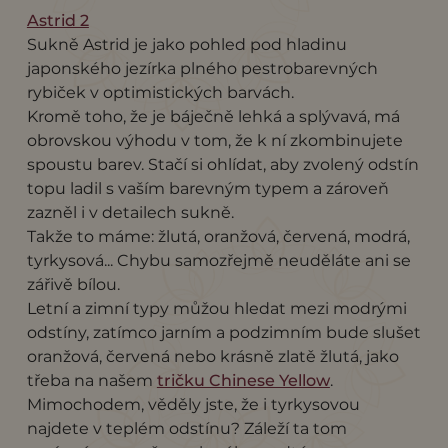
Astrid 2
Sukně Astrid je jako pohled pod hladinu
japonského jezírka plného pestrobarevných
rybiček v optimistických barvách.
Kromě toho, že je báječně lehká a splývavá, má
obrovskou výhodu v tom, že k ní zkombinujete
spoustu barev. Stačí si ohlídat, aby zvolený odstín
topu ladil s vaším barevným typem a zároveň
zazněl i v detailech sukně.
Takže to máme: žlutá, oranžová, červená, modrá,
tyrkysová... Chybu samozřejmě neuděláte ani se
zářivě bílou.
Letní a zimní typy můžou hledat mezi modrými
odstíny, zatímco jarním a podzimním bude slušet
oranžová, červená nebo krásně zlatě žlutá, jako
třeba na našem
tričku Chinese Yellow
.
Mimochodem, věděly jste, že i tyrkysovou
najdete v teplém odstínu? Záleží ta tom