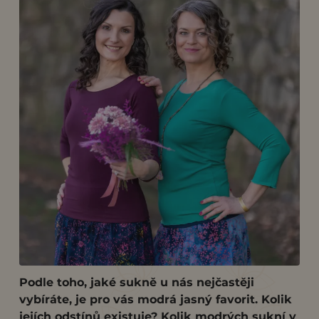
Podle toho, jaké sukně u nás nejčastěji
vybíráte, je pro vás modrá jasný favorit. Kolik
jejích odstínů existuje? Kolik modrých sukní v