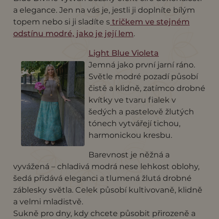
a elegance. Jen na vás je, jestli ji doplníte bílým
topem nebo si ji sladíte s
tričkem ve stejném
odstínu modré, jako je její lem
.
Light Blue Violeta
Jemná jako první jarní ráno.
Světle modré pozadí působí
čistě a klidně, zatímco drobné
kvítky ve tvaru fialek v
šedých a pastelově žlutých
tónech vytvářejí tichou,
harmonickou kresbu.
Barevnost je něžná a
vyvážená – chladivá modrá nese lehkost oblohy,
šedá přidává eleganci a tlumená žlutá drobné
záblesky světla. Celek působí kultivovaně, klidně
a velmi mladistvě.
Sukně pro dny, kdy chcete působit přirozeně a