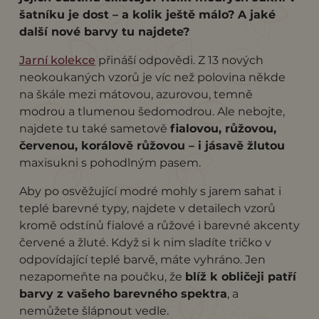
šatníku je dost – a kolik ještě málo? A jaké
další nové barvy tu najdete?
Jarní kolekce
přináší odpovědi. Z 13 nových
neokoukaných vzorů je víc než polovina někde
na škále mezi mátovou, azurovou, temně
modrou a tlumenou šedomodrou. Ale nebojte,
najdete tu také sametově
fialovou, růžovou,
červenou, korálově růžovou – i jásavě žlutou
maxisukni s pohodlným pasem.
Aby po osvěžující modré mohly s jarem sahat i
teplé barevné typy, najdete v detailech vzorů
kromě odstínů fialové a růžové i barevné akcenty
červené a žluté. Když si k nim sladíte tričko v
odpovídající teplé barvě, máte vyhráno. Jen
nezapomeňte na poučku, že
blíž k obličeji patří
barvy z vašeho barevného spektra
, a
nemůžete šlápnout vedle.