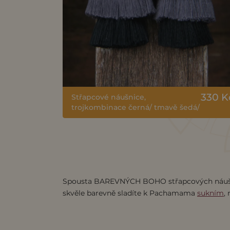
330 K
Střapcové náušnice,
trojkombinace černá/ tmavě šedá/
světle šedá
Spousta BAREVNÝCH BOHO střapcových náušni
skvěle barevně sladíte k Pachamama
sukním
,