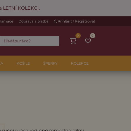
na
LETNÍ KOLEKCI
.
eklamace
Doprava a platba
Přihlásit / Registrovat
0
0
NA
KOŠILE
ŠPERKY
KOLEKCE
ruční práce rodinné řemeslné dílny.