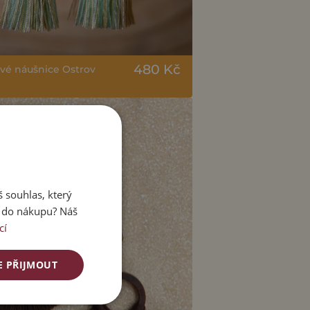
480 Kč
vé náušnice Ostrov
 souhlas, který
e do nákupu? Náš
cí
E PŘIJMOUT