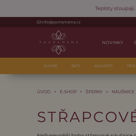
Teploty stoupají,
info@pachamama.cz
NOVINKY
SUKNĚ
ŠATY
KALHOTY
TRIK
ÚVOD
>
E-SHOP
>
ŠPERKY
>
NÁUŠNICE
STŘAPCOV
Nejbarevnější boho střapcové náušnice 