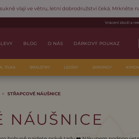
 sukně vlají ve větru, letní dobrodružství čeká. Mrkněte 
Vrácení zboží a r
SLEVY
BLOG
O NÁS
DÁRKOVÝ POUKAZ
A, TÍLKA
BRALETKY
LEGÍNY
SARONGY
KIMO
>
STŘAPCOVÉ NÁUŠNICE
É NÁUŠNICE
pro bohyně najdete právě tady ❤️‍ Nákupem podporujete 