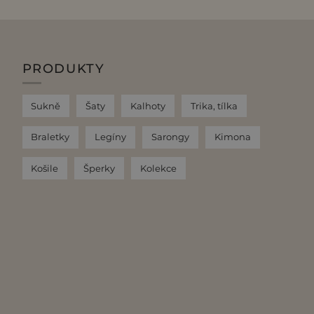
PRODUKTY
Sukně
Šaty
Kalhoty
Trika, tílka
Braletky
Legíny
Sarongy
Kimona
Košile
Šperky
Kolekce