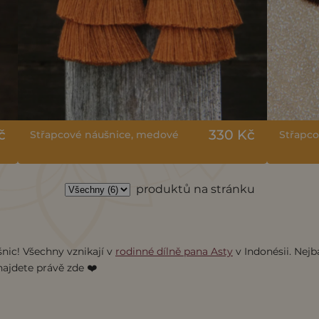
č
330 Kč
Střapcové náušnice, medové
Střapco
produktů na stránku
c! Všechny vznikají v
rodinné dílně pana Asty
v Indonésii. Nejb
 najdete právě zde ❤️‍