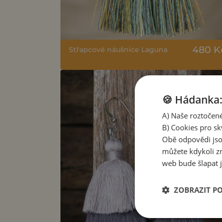
480 K
Střapcové náušnice Laguna
🍪 Hádanka: 
A) Naše roztočené
B) Cookies pro sk
Obě odpovědi jso
můžete kdykoli zm
web bude šlapat j
ZOBRAZIT P