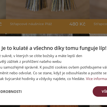
č
480 Kč
Střapcové náušnice Pláž
Střapco
Je to kulaté a všechno díky tomu funguje líp!
 sukně, v kterých se cítíte božsky a máte lepší den
vělý zážitek z prohlížení našeho webu
u samozřejmě správně. K použití cookies ovšem potřebujeme váš
ěnit nebo odvolat. Co se stane, když je odsouhlasíte a pustíte s
ak švýcarské hodinky a vždycky najdete, co hledáte.
Více informa
ODROBNOSTI
VŠ