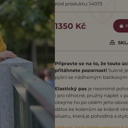
Kód produktu: 14073
1350 Kč
P
SKLA
Připravte se na to, že touto ú
přitáhnete pozornost!
Sukně je 
pyšní se nádherným batikovým
Elastický pas
je nesmírně poho
i pro těhotné, pružný náplet v p
obejme ho po celém jeho obvo
délce ke kolenům se krásně vlní 
siluetu, která je pohodlná a styl
Velikost: Sedí dobře velikosti S 