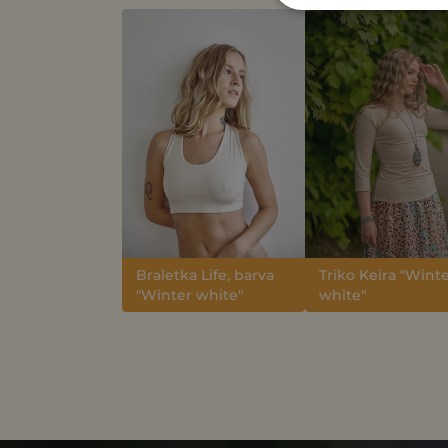
Braletka Life, barva
Triko Keira "Wint
"Winter white"
white"