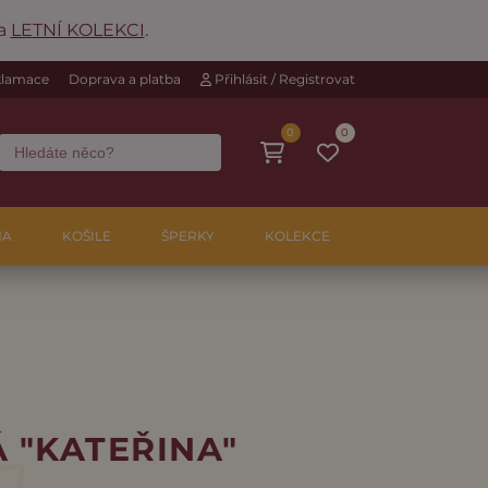
na
LETNÍ KOLEKCI
.
eklamace
Doprava a platba
Přihlásit / Registrovat
0
0
NA
KOŠILE
ŠPERKY
KOLEKCE
 "KATEŘINA"