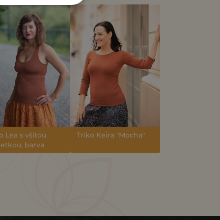
o Lea s všitou
Triko Keira "Mocha"
letkou, barva
CHA