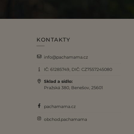
KONTAKTY
info@pachamama.cz
IČ: 61285749, DIČ: CZ7557245080
Sklad a sídlo:
Pražská 380, Benešov, 25601
pachamama.cz
obchod.pachamama