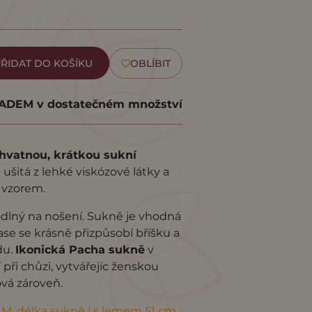
ŘIDAT DO KOŠÍKU
OBLÍBIT
DEM v dostatečném množství
chvatnou, krátkou sukní
ušitá z lehké viskózové látky a
 vzorem.
dlný na nošení. Sukně je vhodná
ase se krásně přizpůsobí bříšku a
du.
Ikonická Pacha sukně
v
při chůzi, vytvářejíc ženskou
ová zároveň.
a M, délka sukně i s lemem 51 cm,