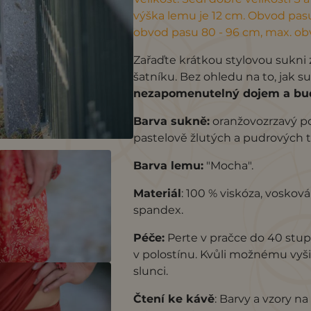
výška lemu je 12 cm. Obvod pasu 
obvod pasu 80 - 96 cm, max. ob
Zařaďte krátkou stylovou sukni 
šatníku. Bez ohledu na to, jak s
nezapomenutelný dojem a bude
Barva sukně:
oranžovozrzavý p
pastelově žlutých a pudrových 
Barva lemu:
"Mocha".
Materiál
: 100 % viskóza, voskov
spandex.
Péče:
Perte v pračce do 40 stup
v polostínu. Kvůli možnému vyš
slunci.
Čtení ke kávě
: Barvy a vzory na