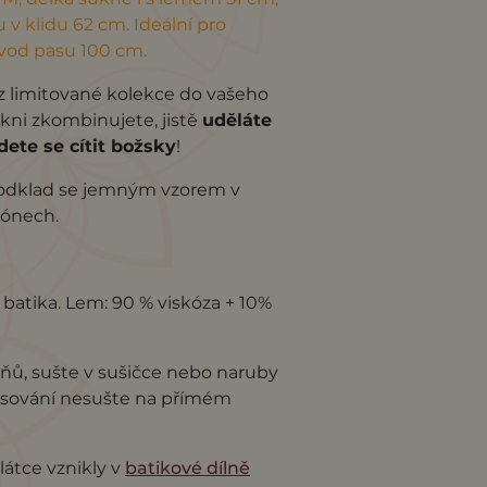
v klidu 62 cm. Ideální pro
vod pasu 100 cm.
z limitované kolekce do vašeho
ukni zkombinujete, jistě
uděláte
te se cítit božsky
!
odklad se jemným vzorem v
tónech.
á batika. Lem: 90 % viskóza + 10%
ňů, sušte v sušičce nebo naruby
isování nesušte na přímém
 látce vznikly v
batikové dílně