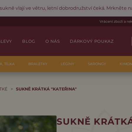
 sukně vlají ve větru, letní dobrodružství čeká. Mrkněte 
Vrácení zboží a r
SLEVY
BLOG
O NÁS
DÁRKOVÝ POUKAZ
A, TÍLKA
BRALETKY
LEGÍNY
SARONGY
KIMO
TKÉ
>
SUKNĚ KRÁTKÁ "KATEŘINA"
SUKNĚ KRÁTKÁ