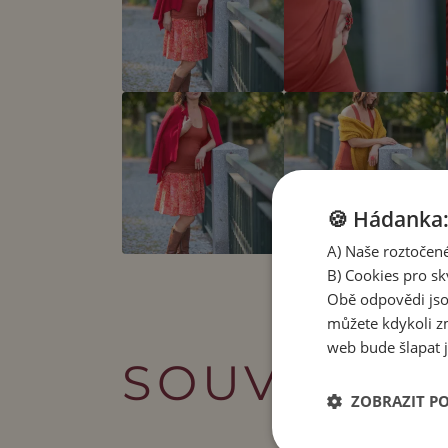
🍪 Hádanka: 
A) Naše roztočené
B) Cookies pro sk
Obě odpovědi jso
můžete kdykoli zm
web bude šlapat j
SOUVISEJÍ
ZOBRAZIT P