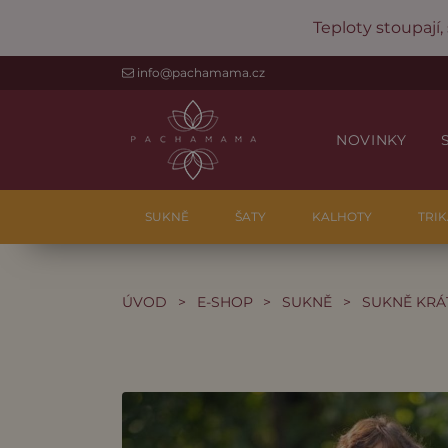
Teploty stoupají,
info@pachamama.cz
NOVINKY
SUKNĚ
ŠATY
KALHOTY
TRIK
ÚVOD
>
E-SHOP
>
SUKNĚ
>
SUKNĚ KRÁ