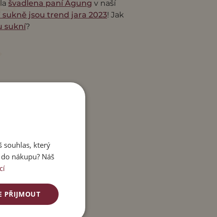
ila
švadlena paní Agung
v naší
 sukně jsou trend jara 2023
! Jak
u sukní
?
 souhlas, který
e do nákupu? Náš
cí
E PŘIJMOUT