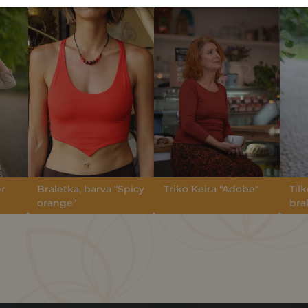
er
Braletka, barva "Spicy
Triko Keira "Adobe"
Tílk
orange"
bra
MO