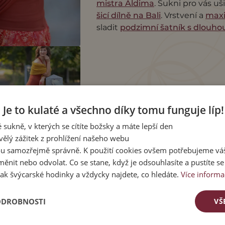
mistra Aldima
. Sukni pro vás uš
šicí dílně na Bali
. Vrstvení a
maxi
sladit
podzimní šatník s dlouho
Je to kulaté a všechno díky tomu funguje líp!
 sukně, v kterých se cítíte božsky a máte lepší den
vělý zážitek z prohlížení našeho webu
u samozřejmě správně. K použití cookies ovšem potřebujeme váš
ěnit nebo odvolat. Co se stane, když je odsouhlasíte a pustíte s
ak švýcarské hodinky a vždycky najdete, co hledáte.
Více informa
CÍ PRODUKTY
ODROBNOSTI
VŠ