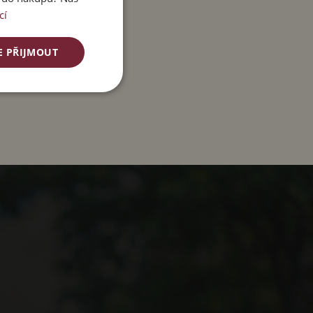
cí
E PŘIJMOUT