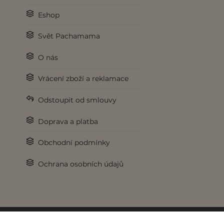
Eshop
Svět Pachamama
O nás
Vrácení zboží a reklamace
Odstoupit od smlouvy
Doprava a platba
Obchodní podmínky
Ochrana osobních údajů
Pod křídly
lookweb.cz