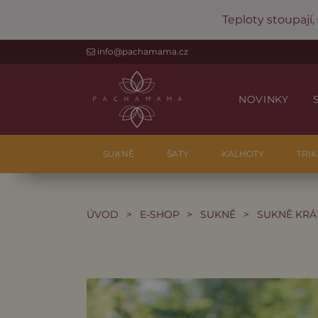
Teploty stoupají,
info@pachamama.cz
NOVINKY
SUKNĚ
ŠATY
KALHOTY
TRIK
ÚVOD
>
E-SHOP
>
SUKNĚ
>
SUKNĚ KRÁ