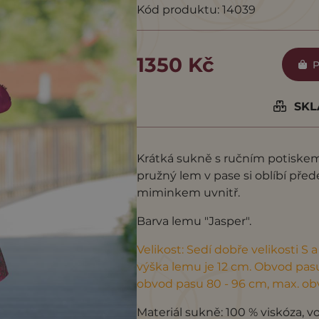
Kód produktu: 14039
1350 Kč
P
SKLA
Krátká sukně s ručním potiskem
pružný lem v pase si oblíbí přede
miminkem uvnitř.
Barva lemu "Jasper".
Velikost: Sedí dobře velikosti S 
výška lemu je 12 cm. Obvod pasu 
obvod pasu 80 - 96 cm, max. ob
Materiál sukně: 100 % viskóza, v