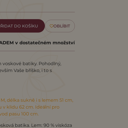
ŘIDAT DO KOŠÍKU
OBLÍBIT
DEM v dostatečném množství
 voskové batiky. Pohodlný,
vším Vaše bříško, i to s
a M, délka sukně i s lemem 51 cm,
v klidu 62 cm. Ideální pro
vod pasu 100 cm.
osková batika. Lem: 90 % viskóza