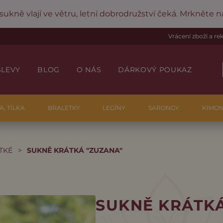
 sukně vlají ve větru, letní dobrodružství čeká. Mrkněte 
Vrácení zboží a r
SLEVY
BLOG
O NÁS
DÁRKOVÝ POUKAZ
A, TÍLKA
BRALETKY
LEGÍNY
SARONGY
KIMO
TKÉ
>
SUKNĚ KRÁTKÁ "ZUZANA"
SUKNĚ KRÁTKÁ