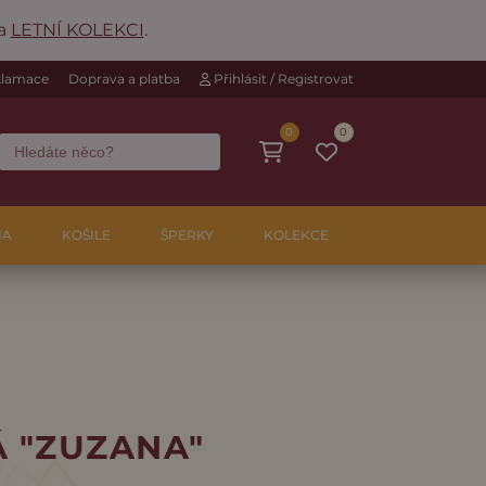
na
LETNÍ KOLEKCI
.
eklamace
Doprava a platba
Přihlásit / Registrovat
0
0
NA
KOŠILE
ŠPERKY
KOLEKCE
 "ZUZANA"