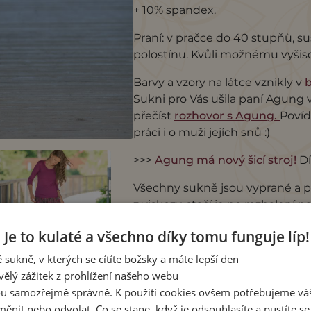
+ 10% spandex.
Praní: v pračce do 40 stupňů, s
polostínu. Kvůli možnému vyšis
Barvy a vzory na látce vznikly v
b
Sukni pro Vás ušila paní Agung 
přečíst
rozhovor s Agung.
Povída
práci i o muži jejích snů :)
>>>
Agung má nový šicí stroj!
Dí
Všechny sukně jsou vyprané a pe
z viskozy, stačí je po rozbalení 
sklady zmizí. Můžete hned nosit
Je to kulaté a všechno díky tomu funguje líp!
 sukně, v kterých se cítíte božsky a máte lepší den
vělý zážitek z prohlížení našeho webu
u samozřejmě správně. K použití cookies ovšem potřebujeme váš
ěnit nebo odvolat. Co se stane, když je odsouhlasíte a pustíte s