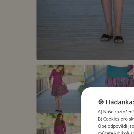
🍪 Hádanka: 
A) Naše roztočené
B) Cookies pro sk
Obě odpovědi jso
můžete kdykoli zm