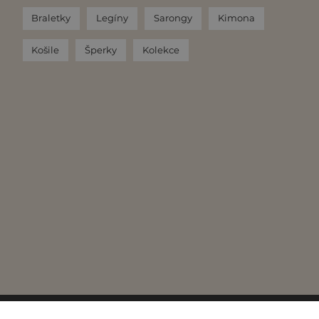
Braletky
Legíny
Sarongy
Kimona
Košile
Šperky
Kolekce
hrazena.