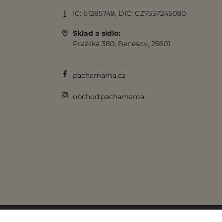
IČ: 61285749, DIČ: CZ7557245080
Sklad a sídlo:
Pražská 380, Benešov, 25601
pachamama.cz
obchod.pachamama
© 2017-2026 Pachamama.cz. Všechna práva vy