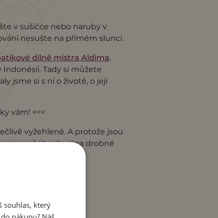
ušte v sušičce nebo naruby v
ování nesušte na přímém slunci.
atikové dílně mistra Aldima
.
v Indonésii. Tady si můžete
ly jsme si s ní o životě, o její
ky vám! <<<
člivě vyžehlené. A protože jsou
na noc vyvěsit a do rána drobné
!
 souhlas, který
e do nákupu? Náš