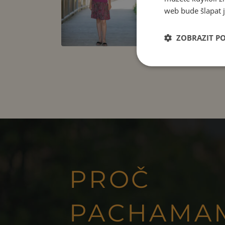
web bude šlapat j
ZOBRAZIT P
PROČ
PACHAMA