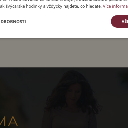
ak švýcarské hodinky a vždycky najdete, co hledáte.
Více informa
ODROBNOSTI
VŠ
MA