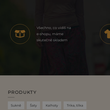
Všechno, co vidíš na
e-shopu, máme
skutečně skladem
PRODUKTY
Sukně
Šaty
Kalhoty
Trika, tílka