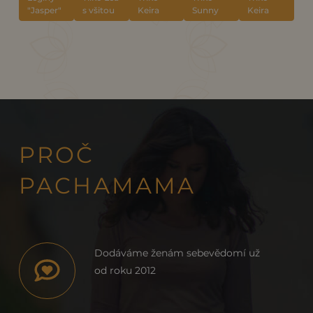
"Jasper"
s všitou
Keira
Sunny
Keira
braletkou,
"Jasper"
"Pink
"Rosewood"
barva
rose"
JASPER
PROČ
PACHAMAMA
Dodáváme ženám sebevědomí už
od roku 2012