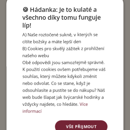
Barva lemu:
"Jasper"
🍪 Hádanka: Je to kulaté a
Velikost M
- vhodná pro velikosti S a M. Délka
všechno díky tomu funguje
sukně 100 cm. Obvod pasu v klidu 68 cm.
líp!
Maximální obvod pasu 100 cm.
A) Naše roztočené sukně, v kterých se
Velikost L
- vhodná pro velikosti L a XL.Délka
cítíte božsky a máte lepší den
sukně 110 cm. Obvod pasu v klidu 70 cm.
B) Cookies pro skvělý zážitek z prohlížení
Maximální obvod pasu 115 cm.
našeho webu
Obě odpovědi jsou samozřejmě správně.
Materiál
: 100 % viskóza, vosková batika. Lem: 90
K použití cookies ovšem potřebujeme váš
% viskóza + 10% spandex.
souhlas, který můžete kdykoli změnit
Péče:
Perte v pračce do 40 stupňů, sušte v
nebo odvolat. Co se stane, když je
sušičce nebo naruby v polostínu. Kvůli možnému
odsouhlasíte a pustíte se do nákupu? Náš
vyšisování nesušte na přímém slunci.
web bude šlapat jak švýcarské hodinky a
vždycky najdete, co hledáte.
Více
Čtení ke kávě
:
informací
Jak to vidí stylistka
– o barvách, křivkách a
VŠE PŘIJMOUT
tipech, jak nosit pachasukně se stylistkou