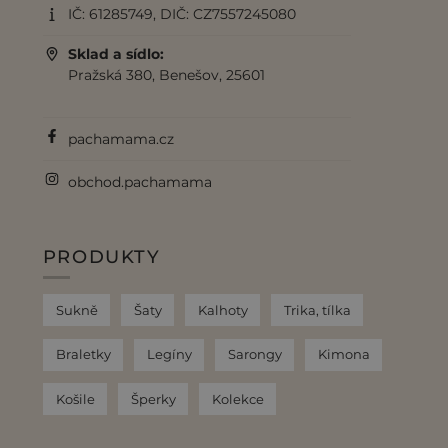
IČ: 61285749, DIČ: CZ7557245080
Sklad a sídlo:
Pražská 380, Benešov, 25601
pachamama.cz
obchod.pachamama
PRODUKTY
Sukně
Šaty
Kalhoty
Trika, tílka
Braletky
Legíny
Sarongy
Kimona
Košile
Šperky
Kolekce