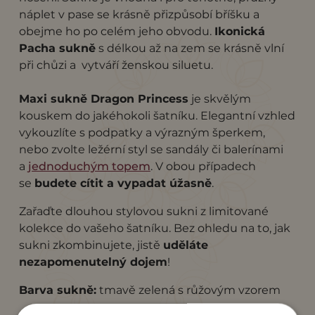
náplet v pase se krásně přizpůsobí bříšku a
obejme ho po celém jeho obvodu.
Ikonická
Pacha sukně
s délkou až na zem se krásně vlní
při chůzi a vytváří ženskou siluetu.
Maxi sukně Dragon Princess
je skvělým
kouskem do jakéhokoli šatníku. Elegantní vzhled
vykouzlíte s podpatky a výrazným šperkem,
nebo zvolte ležérní styl se sandály či balerínami
a
jednoduchým topem
. V obou případech
se
budete cítit a vypadat úžasně
.
Zařaďte dlouhou stylovou sukni z limitované
kolekce do vašeho šatníku. Bez ohledu na to, jak
sukni zkombinujete, jistě
uděláte
nezapomenutelný dojem
!
Barva sukně:
tmavě zelená s růžovým vzorem