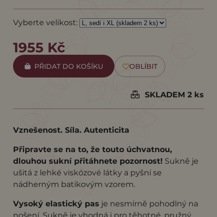
Vyberte velikost:
1955 Kč
PŘIDAT DO KOŠÍKU
OBLÍBIT
SKLADEM 2 ks
Vznešenost. Síla. Autenticita
Připravte se na to, že touto úchvatnou,
dlouhou sukní přitáhnete pozornost!
Sukně je
ušitá z lehké viskózové látky a pyšní se
nádherným batikovým vzorem.
Vysoký elastický pas
je nesmírně pohodlný na
nošení. Sukně je vhodná i pro těhotné, pružný