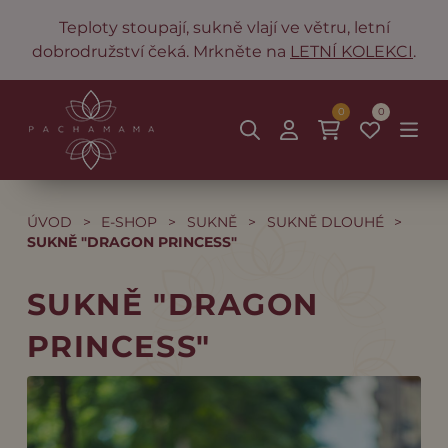
Teploty stoupají, sukně vlají ve větru, letní
dobrodružství čeká. Mrkněte na
LETNÍ KOLEKCI
.
0
0
ÚVOD
>
E-SHOP
>
SUKNĚ
>
SUKNĚ DLOUHÉ
>
SUKNĚ "DRAGON PRINCESS"
SUKNĚ "DRAGON
PRINCESS"