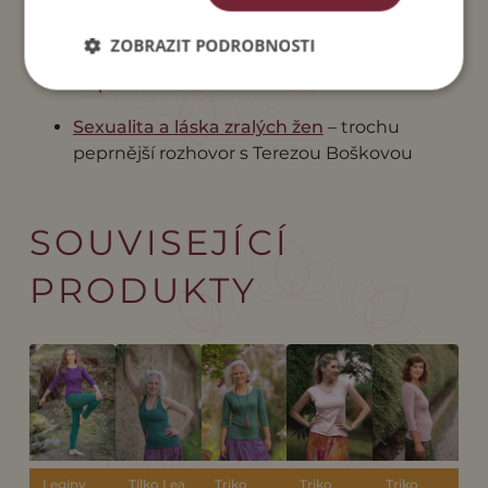
Michaelou Tutko.
ZOBRAZIT PODROBNOSTI
Saka jako stvořená k vašim sukním
–
inspirace od Míši Jančovičové.
Sexualita a láska zralých žen
– trochu
peprnější rozhovor s Terezou Boškovou
SOUVISEJÍCÍ
PRODUKTY
Legíny
Tílko Lea
Triko
Triko
Triko