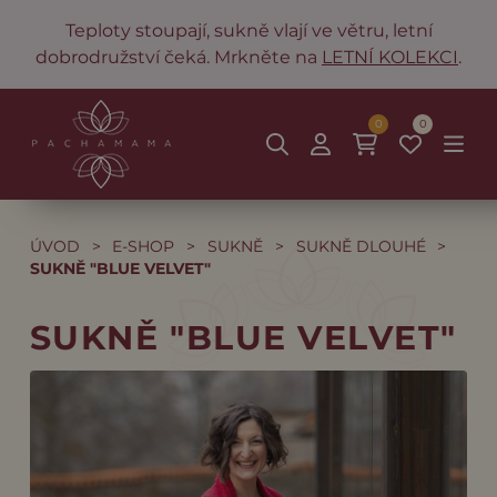
Teploty stoupají, sukně vlají ve větru, letní
dobrodružství čeká. Mrkněte na
LETNÍ KOLEKCI
.
0
0
ÚVOD
>
E-SHOP
>
SUKNĚ
>
SUKNĚ DLOUHÉ
>
SUKNĚ "BLUE VELVET"
SUKNĚ "BLUE VELVET"