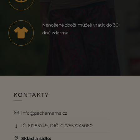
Nenošené zboží můžeš vrátit do 30
dnů zdarma
KONTAKTY
info@pachamama.cz
IČ: 61285749, DIČ: CZ7557245080
Sklad a sídlo: