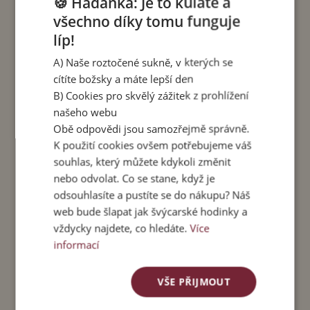
🍪 Hádanka: Je to kulaté a
Velikost M
- vhodná pro velikosti S a M. Délka
všechno díky tomu funguje
sukně 100 cm. Obvod pasu v klidu 68 cm.
Maximální obvod pasu 100 cm.
líp!
A) Naše roztočené sukně, v kterých se
Velikost L
- vhodná pro velikosti L a XL.Délka
cítíte božsky a máte lepší den
sukně 110 cm. Obvod pasu v klidu 70 cm.
B) Cookies pro skvělý zážitek z prohlížení
Maximální obvod pasu 115 cm.
našeho webu
Materiál
: 100 % viskóza, vosková batika. Lem: 90
Obě odpovědi jsou samozřejmě správně.
% viskóza + 10% spandex.
K použití cookies ovšem potřebujeme váš
souhlas, který můžete kdykoli změnit
Péče:
Perte v pračce do 40 stupňů, sušte v
nebo odvolat. Co se stane, když je
sušičce nebo naruby v polostínu. Kvůli možnému
odsouhlasíte a pustíte se do nákupu? Náš
vyšisování nesušte na přímém slunci.
web bude šlapat jak švýcarské hodinky a
vždycky najdete, co hledáte.
Více
Čtení ke kávě
:
informací
Jak to vidí stylistka
– o barvách, křivkách a
tipech, jak nosit pachasukně se stylistkou
VŠE PŘIJMOUT
Michaelou Tutko.