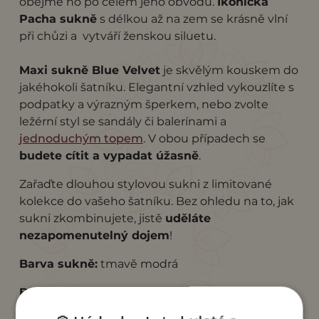
obejme ho po celém jeho obvodu.
Ikonická
Pacha sukně
s délkou až na zem se krásně vlní
při chůzi a vytváří ženskou siluetu.
Maxi sukně Blue Velvet
je skvělým kouskem do
jakéhokoli šatníku. Elegantní vzhled vykouzlíte s
podpatky a výrazným šperkem, nebo zvolte
ležérní styl se sandály či balerínami a
jednoduchým topem
. V obou případech se
budete cítit a vypadat úžasně
.
Zařaďte dlouhou stylovou sukni z limitované
kolekce do vašeho šatníku. Bez ohledu na to, jak
sukni zkombinujete, jistě
uděláte
nezapomenutelný dojem
!
Barva sukně:
tmavě modrá
Barva lemu:
"Navy".