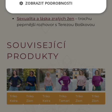
Saka jako stvořená k vašim sukním
–
ZOBRAZIT PODROBNOSTI
inspirace od Míši Jančovičové.
Sexualita a láska zralých žen
– trochu
peprnější rozhovor s Terezou Boškovou
SOUVISEJÍCÍ
PRODUKTY
Triko
Triko
Triko
Triko
Triko
Triko
Keira
Zion
Keira
Tamari
Zion
Zion
"Navy"
"Navy"
"Pink
"Lava"
"Pink
"Lava"
rose"
rose"