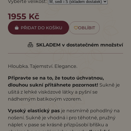
Vyberte velikost:
1955 Kč
PŘIDAT DO KOŠÍKU
OBLÍBIT
SKLADEM v dostatečném množství
Hloubka. Tajemství. Elegance.
Připravte se na to, že touto úchvatnou,
dlouhou sukní přitáhnete pozornost!
Sukně je
ušitá z lehké viskózové látky a pyšní se
nádherným batikovým vzorem.
Vysoký elastický pas
je nesmírně pohodlný na
nošení. Sukně je vhodná i pro těhotné, pružný
náplet v pase se krásně přizpůsobí bříšku a