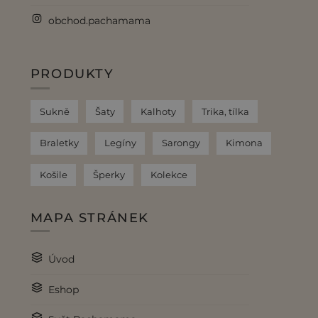
obchod.pachamama
PRODUKTY
Sukně
Šaty
Kalhoty
Trika, tílka
Braletky
Legíny
Sarongy
Kimona
Košile
Šperky
Kolekce
MAPA STRÁNEK
Úvod
Eshop