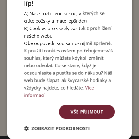
líp!
A) Naše roztočené sukně, v kterých se
cítíte božsky a máte lepší den
B) Cookies pro skvělý zážitek z prohlížení
našeho webu
Obě odpovědi jsou samozřejmě správně.
K použití cookies ovšem potřebujeme váš
souhlas, který můžete kdykoli změnit
nebo odvolat. Co se stane, když je
odsouhlasíte a pustíte se do nákupu? Náš
web bude šlapat jak švýcarské hodinky a
vždycky najdete, co hledáte.
Více
Jehlice kostěná, želva malá
Dřevěné náušnice "Želvičky"
informací
VŠE PŘIJMOUT
ZOBRAZIT PODROBNOSTI