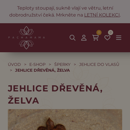
Teploty stoupají, sukně vlají ve větru, letní
dobrodružství čeká. Mrkněte na
LETNÍ KOLEKCI
.
0
0
ÚVOD
>
E-SHOP
>
ŠPERKY
>
JEHLICE DO VLASŮ
>
JEHLICE DŘEVĚNÁ, ŽELVA
JEHLICE DŘEVĚNÁ,
ŽELVA