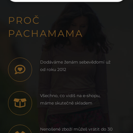
PROČ
PACHAMAMA
Dodáváme ženám sebevědomí už
od roku 2012
Všechno, co vidíš na e-shopu,
máme skutečně skladem
Nenošené zboží můžeš vrátit do 30