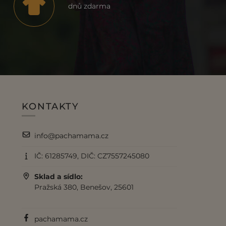
dnů zdarma
KONTAKTY
info@pachamama.cz
IČ: 61285749, DIČ: CZ7557245080
Sklad a sídlo:
Pražská 380, Benešov, 25601
pachamama.cz