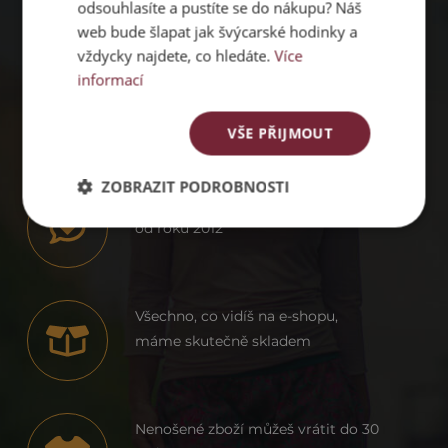
odsouhlasíte a pustíte se do nákupu? Náš
web bude šlapat jak švýcarské hodinky a
PROČ
vždycky najdete, co hledáte.
Více
informací
PACHAMAMA
VŠE PŘIJMOUT
ZOBRAZIT PODROBNOSTI
Dodáváme ženám sebevědomí už
od roku 2012
Všechno, co vidíš na e-shopu,
máme skutečně skladem
Nenošené zboží můžeš vrátit do 30