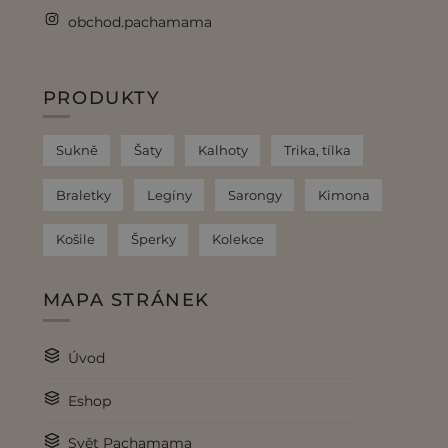
obchod.pachamama
PRODUKTY
Sukně
Šaty
Kalhoty
Trika, tílka
Braletky
Legíny
Sarongy
Kimona
Košile
Šperky
Kolekce
MAPA STRÁNEK
Úvod
Eshop
Svět Pachamama