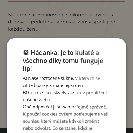
Náušnice kombinované s bílou mušlovinou a
duhovou perletí paua mušle. Zářivý šperk pro
každou ženu.
Délka náušnice 4 cm.
🍪 Hádanka: Je to kulaté a
Tip pro lesk:
Pro udržení stálého lesku kovových
všechno díky tomu funguje
komponentů přidejte do své šperkovnice
pytlíček silica gelu
líp!
A) Naše roztočené sukně, v kterých se
Vyrobeno v Indonésii, v rodinné dílně mladého
cítíte božsky a máte lepší den
páru Budi a Visky, kteří žijí v malém městečku se
B) Cookies pro skvělý zážitek z prohlížení
dvěmi malými dětmi a zaměstnávají dva šikovné
našeho webu
řemeslníky.
Obě odpovědi jsou samozřejmě správně.
K použití cookies ovšem potřebujeme váš
souhlas, který můžete kdykoli změnit
nebo odvolat. Co se stane, když je