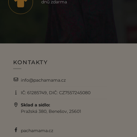
dnů zdarma
KONTAKTY
info@pachamama.cz
IČ: 61285749, DIČ: CZ7557245080
Sklad a sídlo:
Pražská 380, Benešov, 25601
pachamama.cz