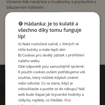
Výrazné bílé náušnice z mušloviny a pryskyřice s
bižuterním háčkem.
Délka náušnice i s háčkem 4 cm.
🍪 Hádanka: Je to kulaté a
Vyrobeno v Indonésii, v rodinné dílně mladého
všechno díky tomu funguje
páru Budi a Visky, kteří žijí v malém městečku se
líp!
dvěmi malými dětmi a zaměstnávají dva šikovné
řemeslníky.
A) Naše roztočené sukně, v kterých se
cítíte božsky a máte lepší den
B) Cookies pro skvělý zážitek z prohlížení
našeho webu
Obě odpovědi jsou samozřejmě správně.
K použití cookies ovšem potřebujeme váš
souhlas, který můžete kdykoli změnit
PROČ
nebo odvolat. Co se stane, když je
odsouhlasíte a pustíte se do nákupu? Náš
PACHAMAMA
web bude šlapat jak švýcarské hodinky a
vždycky najdete, co hledáte.
Více