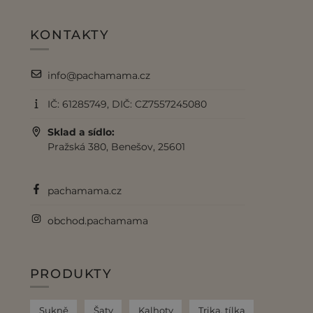
KONTAKTY
info@pachamama.cz
IČ: 61285749, DIČ: CZ7557245080
Sklad a sídlo:
Pražská 380, Benešov, 25601
pachamama.cz
obchod.pachamama
PRODUKTY
Sukně
Šaty
Kalhoty
Trika, tílka