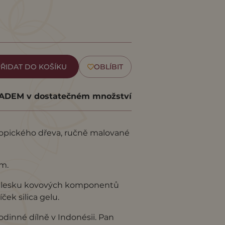
ŘIDAT DO KOŠÍKU
OBLÍBIT
DEM v dostatečném množství
tropického dřeva, ručně malované
cm.
ého lesku kovových komponentů
ček silica gelu.
odinné dílně v Indonésii. Pan