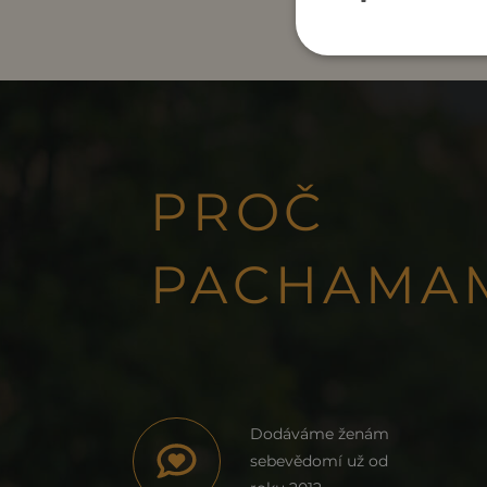
PROČ
PACHAMA
Dodáváme ženám
sebevědomí už od