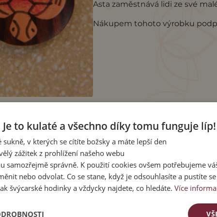
Asta zaměstnává lidi ze své mal
Nákupem tohoto výrobku podpor
Je to kulaté a všechno díky tomu funguje líp!
 sukně, v kterých se cítíte božsky a máte lepší den
vělý zážitek z prohlížení našeho webu
u samozřejmě správně. K použití cookies ovšem potřebujeme váš
ěnit nebo odvolat. Co se stane, když je odsouhlasíte a pustíte s
ak švýcarské hodinky a vždycky najdete, co hledáte.
Více informa
ODROBNOSTI
VŠ