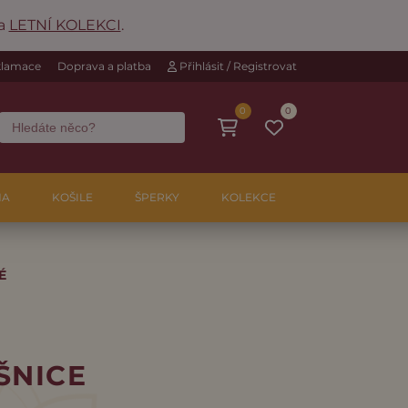
na
LETNÍ KOLEKCI
.
eklamace
Doprava a platba
Přihlásit / Registrovat
0
0
NA
KOŠILE
ŠPERKY
KOLEKCE
É
ŠNICE