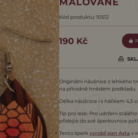
MALOVANÉ
Kód produktu: 10512
190 Kč
P
SKLA
Originální náušnice z lehkého 
na přírodně hnědém podkladu.
Délka náušnice i s háčkem 4,5 
Tip pro lesk: Pro udržení stál
přidejte do své šperkovnice pytlí
Tento šperk
vyrobil pan Asta
v r