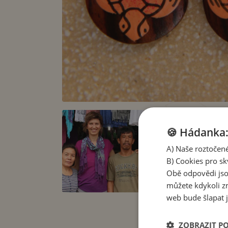
🍪 Hádanka: 
A) Naše roztočené
B) Cookies pro sk
Obě odpovědi jso
můžete kdykoli zm
web bude šlapat j
ZOBRAZIT P