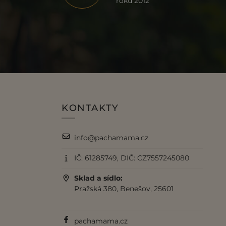
roku 2012
KONTAKTY
info@pachamama.cz
IČ: 61285749, DIČ: CZ7557245080
Sklad a sídlo:
Pražská 380, Benešov, 25601
pachamama.cz