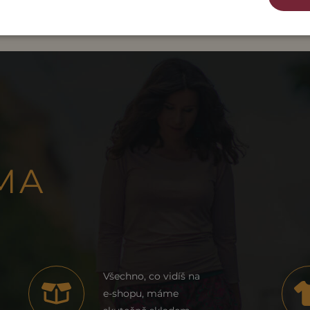
MA
Všechno, co vidíš na
e-shopu, máme