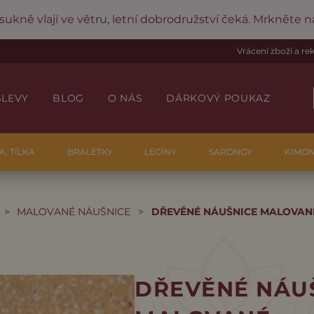
 sukně vlají ve větru, letní dobrodružství čeká. Mrkněte 
Vrácení zboží a r
SLEVY
BLOG
O NÁS
DÁRKOVÝ POUKAZ
A, TÍLKA
BRALETKY
LEGÍNY
SARONGY
KIMO
>
MALOVANÉ NÁUŠNICE
>
DŘEVĚNÉ NÁUŠNICE MALOVAN
DŘEVĚNÉ NÁU