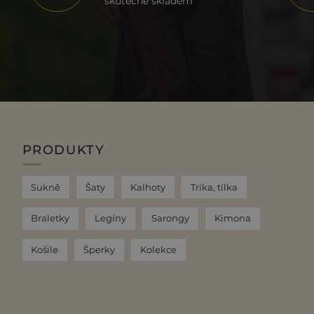
skutečně skladem
PRODUKTY
Sukně
Šaty
Kalhoty
Trika, tílka
Braletky
Legíny
Sarongy
Kimona
Košile
Šperky
Kolekce