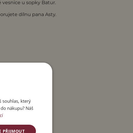
é vesnice u sopky Batur.
ujete dílnu pana Asty.
 souhlas, který
e do nákupu? Náš
cí
E PŘIJMOUT