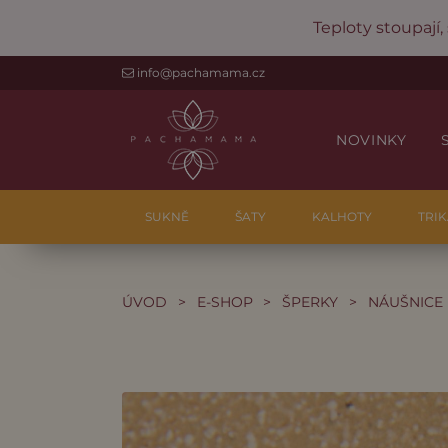
Teploty stoupají,
info@pachamama.cz
NOVINKY
SUKNĚ
ŠATY
KALHOTY
TRIK
ÚVOD
>
E-SHOP
>
ŠPERKY
>
NÁUŠNICE