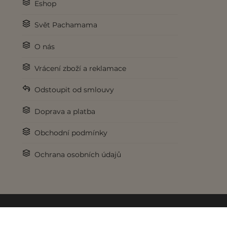
Eshop
Svět Pachamama
O nás
Vrácení zboží a reklamace
Odstoupit od smlouvy
Doprava a platba
Obchodní podmínky
Ochrana osobních údajů
© 2017-2026 Pachamama.cz. Všechna práva vyhrazena.