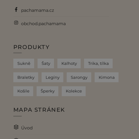
pachamama.cz
obchod.pachamama
PRODUKTY
Sukně
Šaty
Kalhoty
Trika, tílka
Braletky
Legíny
Sarongy
Kimona
Košile
Šperky
Kolekce
MAPA STRÁNEK
Úvod