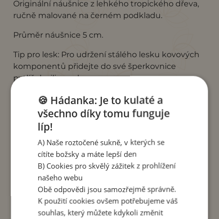
Originální náušnice z lehkého tropického dřeva,
ručně malované na černém podkladu.
Průměr náušnice 5 cm.
Tip pro lesk: Pro udržení stálého lesku kovových
komponentů přidejte do své šperkovnice
pytlíček silica gelu.
Tento šperk
vyrobil pan Asta
v rodinné dílně v
🍪 Hádanka: Je to kulaté a
Indonésii. Pan Asta zaměstnává lidi ze své malé
všechno díky tomu funguje
vesnice u sopky Batur.
líp!
Nákupem tohoto výrobku podporujete dílnu
A) Naše roztočené sukně, v kterých se
pana Asty.
cítíte božsky a máte lepší den
B) Cookies pro skvělý zážitek z prohlížení
našeho webu
Obě odpovědi jsou samozřejmě správně.
K použití cookies ovšem potřebujeme váš
souhlas, který můžete kdykoli změnit