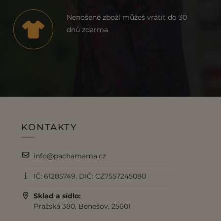
Nenošené zboží můžeš vrátit do 30
dnů zdarma
KONTAKTY
info@pachamama.cz
IČ: 61285749, DIČ: CZ7557245080
Sklad a sídlo:
Pražská 380, Benešov, 25601