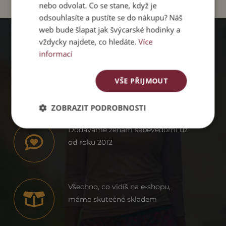
nebo odvolat. Co se stane, když je
odsouhlasíte a pustíte se do nákupu? Náš
web bude šlapat jak švýcarské hodinky a
vždycky najdete, co hledáte.
Více
informací
PROČ
PACHAMAMA
VŠE PŘIJMOUT
ZOBRAZIT PODROBNOSTI
Dodáváme ženám sebevědomí už
od roku 2012
Všechno, co vidíš na e-shopu,
máme skutečně skladem