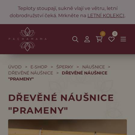
Teploty stoupají, sukně vlají ve větru, letní
dobrodružství čeká. Mrkněte na
LETNÍ KOLEKCI
.
0
0
ÚVOD
>
E-SHOP
>
ŠPERKY
>
NÁUŠNICE
>
DŘEVĚNÉ NÁUŠNICE
>
DŘEVĚNÉ NÁUŠNICE
"PRAMENY"
DŘEVĚNÉ NÁUŠNICE
"PRAMENY"