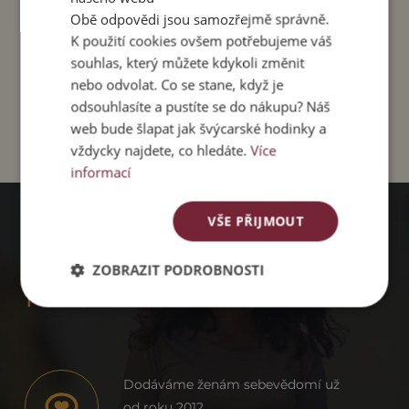
Obě odpovědi jsou samozřejmě správně.
K použití cookies ovšem potřebujeme váš
Sukně
Triko
Sukně
Triko
Voňavý
souhlas, který můžete kdykoli změnit
"Coffee
Keira
"Mahira"
Keira
náramek
nebo odvolat. Co se stane, když je
Noir"
"Chocolate"
"Cocoa
ze
Brown"
santalu
odsouhlasíte a pustíte se do nákupu? Náš
web bude šlapat jak švýcarské hodinky a
vždycky najdete, co hledáte.
Více
informací
VŠE PŘIJMOUT
PROČ
ZOBRAZIT PODROBNOSTI
PACHAMAMA
Dodáváme ženám sebevědomí už
od roku 2012