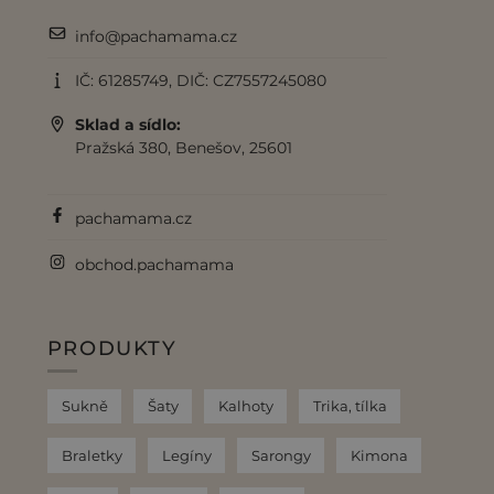
info@pachamama.cz
IČ: 61285749, DIČ: CZ7557245080
Sklad a sídlo:
Pražská 380, Benešov, 25601
pachamama.cz
obchod.pachamama
PRODUKTY
Sukně
Šaty
Kalhoty
Trika, tílka
Braletky
Legíny
Sarongy
Kimona