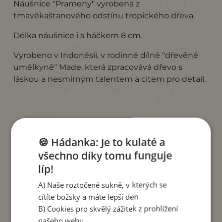
Náušnice "Prameny" vyrobena z
tmavěkaštanového odstínu tropického dřeva.
Délka náušnice i s háčkem 8 cm.
Vyrobeno v Indonésii, v rodinné dílně "dřevěné
umělkyně" Made, která zpracovává dřevo s
láskou a nesmírným talentem a citem pro detail.
SOUVISEJÍCÍ
🍪 Hádanka: Je to kulaté a
všechno díky tomu funguje
PRODUKTY
líp!
A) Naše roztočené sukně, v kterých se
cítíte božsky a máte lepší den
B) Cookies pro skvělý zážitek z prohlížení
našeho webu