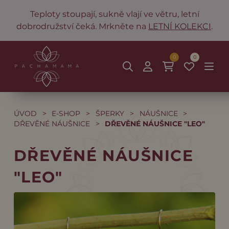
Teploty stoupají, sukně vlají ve větru, letní
dobrodružství čeká. Mrkněte na
LETNÍ KOLEKCI
.
0
0
ÚVOD
>
E-SHOP
>
ŠPERKY
>
NÁUŠNICE
>
DŘEVĚNÉ NÁUŠNICE
>
DŘEVĚNÉ NÁUŠNICE "LEO"
DŘEVĚNÉ NÁUŠNICE
"LEO"