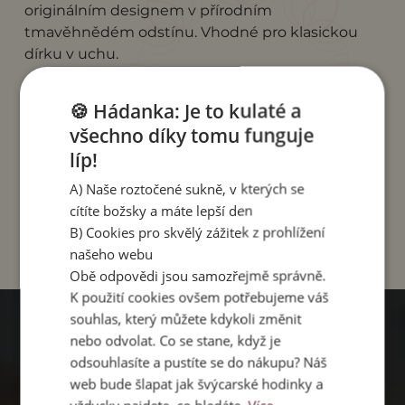
originálním designem v přírodním
tmavěhnědém odstínu. Vhodné pro klasickou
dírku v uchu.
Délka náušnice i s háčkem: 6,5 cm.
🍪 Hádanka: Je to kulaté a
Vyrobeno v Indonésii, v rodinné dílně "dřevěné
všechno díky tomu funguje
umělkyně" Made, která zpracovává dřevo s
líp!
láskou a nesmírným talentem pro detail.
A) Naše roztočené sukně, v kterých se
cítíte božsky a máte lepší den
B) Cookies pro skvělý zážitek z prohlížení
našeho webu
Obě odpovědi jsou samozřejmě správně.
K použití cookies ovšem potřebujeme váš
souhlas, který můžete kdykoli změnit
nebo odvolat. Co se stane, když je
PROČ
odsouhlasíte a pustíte se do nákupu? Náš
web bude šlapat jak švýcarské hodinky a
PACHAMAMA