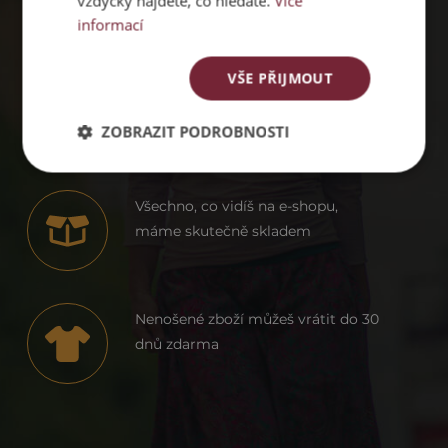
vždycky najdete, co hledáte.
Více
informací
VŠE PŘIJMOUT
Dodáváme ženám sebevědomí už
od roku 2012
ZOBRAZIT PODROBNOSTI
Všechno, co vidíš na e-shopu,
máme skutečně skladem
Nenošené zboží můžeš vrátit do 30
dnů zdarma