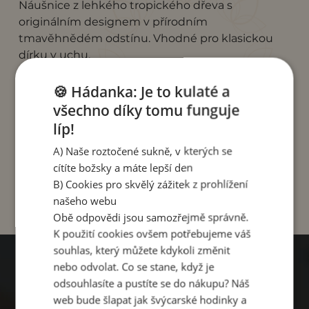
Náušnice z lehkého tropického dřeva s
originálním designem v přírodním
tmavěhnědém odstínu. Vhodné pro klasickou
dírku v uchu.
Délka náušnice i s háčkem: 6 cm.
🍪 Hádanka: Je to kulaté a
všechno díky tomu funguje
Vyrobeno v Indonésii, v rodinné dílně "dřevěné
líp!
umělkyně" Made, která zpracovává dřevo s
láskou a nesmírným talentem pro detail.
A) Naše roztočené sukně, v kterých se
cítíte božsky a máte lepší den
B) Cookies pro skvělý zážitek z prohlížení
našeho webu
Obě odpovědi jsou samozřejmě správně.
K použití cookies ovšem potřebujeme váš
souhlas, který můžete kdykoli změnit
nebo odvolat. Co se stane, když je
odsouhlasíte a pustíte se do nákupu? Náš
PROČ
web bude šlapat jak švýcarské hodinky a