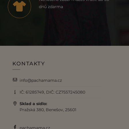
dnů zdarma
KONTAKTY
info@pachamama.cz
IČ: 61285749, DIČ: CZ7557245080
Sklad a sídlo:
Pražská 380, Benešov, 25601
pachamama.cz