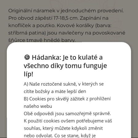
Originální náramek v jednoduchém provedení.
Pro obvod zápěstí 17-18,5 cm. Zapínání na
knoflíček a poutko. Kovové korálky (barva:
stříbrná patina) jsou navlečeny na povoskované
šňůrce tmavě hnědé barvy.
Tento náramek byl vyroben v rodinné dílně paní
🍪 Hádanka: Je to kulaté a
Nyoman v Indonésii. Paní Nyoman pracovala
všechno díky tomu funguje
dlouhá léta jako pouliční prodavačka. Před 7 lety
líp!
si pronajala svůj první kamenný obchod a dnes je
úspěšnou podnikatelkou. Výrobou bižuterie
A) Naše roztočené sukně, v kterých se
zaměstnává 10 žen ze své vesnice.
cítíte božsky a máte lepší den
B) Cookies pro skvělý zážitek z prohlížení
Nákupem tohoto náramku podpoříte provoz
našeho webu
dílny paní Nyoman.
Obě odpovědi jsou samozřejmě správně.
K použití cookies ovšem potřebujeme váš
souhlas, který můžete kdykoli změnit
nebo odvolat. Co se stane, když je