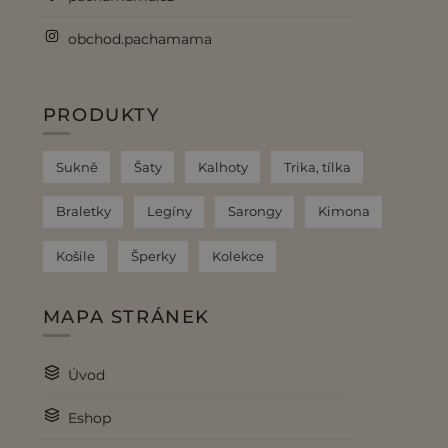
obchod.pachamama
PRODUKTY
Sukně
Šaty
Kalhoty
Trika, tílka
Braletky
Legíny
Sarongy
Kimona
Košile
Šperky
Kolekce
MAPA STRÁNEK
Úvod
Eshop