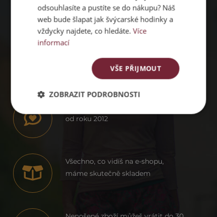
odsouhlasíte a pustíte se do nákupu? Náš
web bude šlapat jak švýcarské hodinky a
vždycky najdete, co hledáte.
Více
PROČ
informací
PACHAMAMA
VŠE PŘIJMOUT
ZOBRAZIT PODROBNOSTI
Dodáváme ženám sebevědomí už
od roku 2012
Všechno, co vidíš na e-shopu,
máme skutečně skladem
Nenošené zboží můžeš vrátit do 30