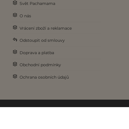
Svět Pachamama
O nás
Vrácení zboží a reklamace
Odstoupit od smlouvy
Doprava a platba
Obchodní podmínky
Ochrana osobních údajů
© 2017-2026 Pachamama.cz. Všechna práva vyhrazena.
Pod křídly
lookweb.cz