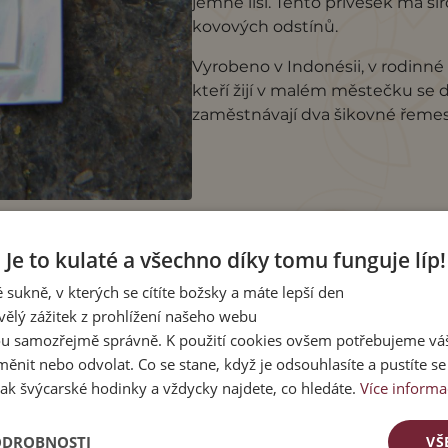
jemně liší. Tento přívěsek má ši
kovových odstínů.
Vyrobeno v Indonésii, v rodinné
kteří žijí v malém městečku se
zaměstnávají dva šikovné řemes
Je to kulaté a všechno díky tomu funguje líp!
 sukně, v kterých se cítíte božsky a máte lepší den
vělý zážitek z prohlížení našeho webu
u samozřejmě správně. K použití cookies ovšem potřebujeme váš
ěnit nebo odvolat. Co se stane, když je odsouhlasíte a pustíte s
ak švýcarské hodinky a vždycky najdete, co hledáte.
Více informa
ODROBNOSTI
VŠ