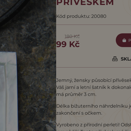
PŘÍVESKEM
Kód produktu: 20080
180 Kč
P
99 Kč
SKLA
Jemný, žensky působící přívěsek 
Váš jarní a letní šatník k dokona
má průměr 3 cm.
Délka bižuterního náhrdelníku j
zakončení s očkem.
Vyrobeno z přírodní perleti! Od