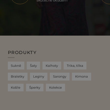
skutečně skladem
PRODUKTY
Sukně
Šaty
Kalhoty
Trika, tílka
Braletky
Legíny
Sarongy
Kimona
Košile
Šperky
Kolekce