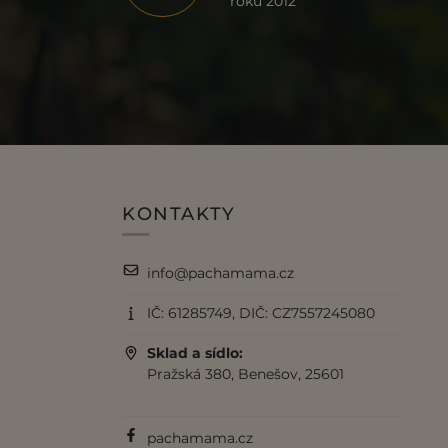
roku 2012
KONTAKTY
info@pachamama.cz
IČ: 61285749, DIČ: CZ7557245080
Sklad a sídlo:
Pražská 380, Benešov, 25601
pachamama.cz