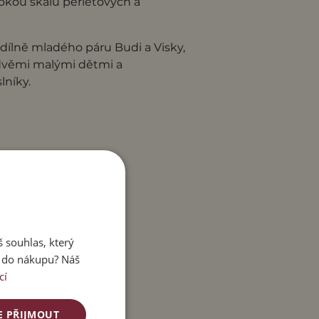
rokou škálu perleťových a
 dílně mladého páru Budi a Visky,
 dvěmi malými dětmi a
lníky.
 souhlas, který
e do nákupu? Náš
cí
E PŘIJMOUT