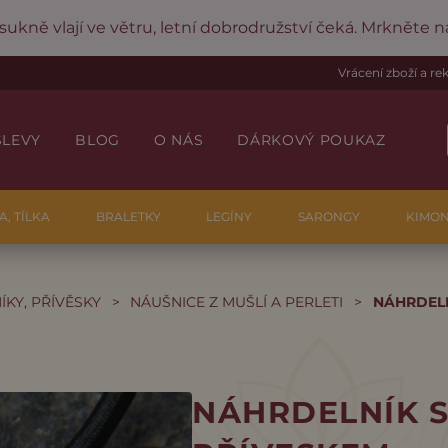
 sukně vlají ve větru, letní dobrodružství čeká. Mrkněte 
Vrácení zboží a r
SLEVY
BLOG
O NÁS
DÁRKOVÝ POUKAZ
A, TÍLKA
BRALETKY
LEGÍNY
SARONGY
KIMO
KY, PŘÍVĚSKY
>
NÁUŠNICE Z MUŠLÍ A PERLETI
>
NÁHRDELN
NÁHRDELNÍK 