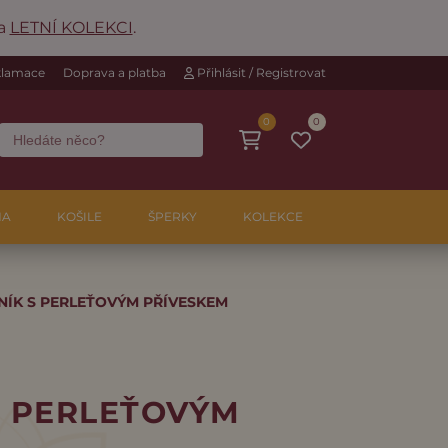
na
LETNÍ KOLEKCI
.
eklamace
Doprava a platba
Přihlásit / Registrovat
0
0
NA
KOŠILE
ŠPERKY
KOLEKCE
ÍK S PERLEŤOVÝM PŘÍVESKEM
S PERLEŤOVÝM