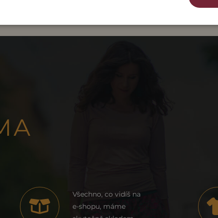
MA
Všechno, co vidíš na
e-shopu, máme