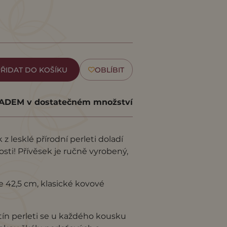
ŘIDAT DO KOŠÍKU
OBLÍBIT
DEM v dostatečném množství
z lesklé přírodní perleti doladí
losti! Přívěsek je ručně vyrobený,
e 42,5 cm, klasické kovové
stín perleti se u každého kousku