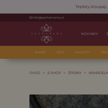
Teploty stoupají,
info@pachamama.cz
NOVINKY
SUKNĚ
ŠATY
KALHOTY
TRIK
ÚVOD
>
E-SHOP
>
ŠPERKY
>
NÁHRDELNÍ