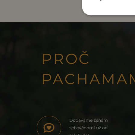
PROČ
PACHAMA
Dodáváme ženám
sebevědomí už od