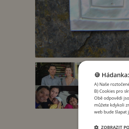
🍪 Hádanka: 
A) Naše roztočené
B) Cookies pro sk
Obě odpovědi jso
můžete kdykoli zm
web bude šlapat j
ZOBRAZIT P