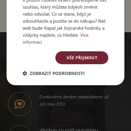
souhlas, který můžete kdykoli změnit
nebo odvolat. Co se stane, když je
odsouhlasíte a pustíte se do nákupu? Náš
web bude šlapat jak švýcarské hodinky a
vždycky najdete, co hledáte.
Více
informací
PROČ
VŠE PŘIJMOUT
PACHAMAMA
ZOBRAZIT PODROBNOSTI
Dodáváme ženám sebevědomí už
od roku 2012
Všechno, co vidíš na e-shopu,