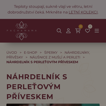
Teploty stoupají, sukně vlají ve větru, letní
dobrodružství čeká. Mrkněte na
LETNÍ KOLEKCI
.
0
0
ÚVOD
>
E-SHOP
>
ŠPERKY
>
NÁHRDELNÍKY,
PŘÍVĚSKY
>
NÁUŠNICE Z MUŠLÍ A PERLETI
>
NÁHRDELNÍK S PERLEŤOVÝM PŘÍVESKEM
NÁHRDELNÍK S
PERLEŤOVÝM
PŘÍVESKEM