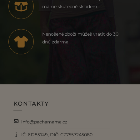
máme skutečně skladem
Nenošené zboží můžeš vrátit do 30
dnů zdarma
KONTAKTY
info@pachamama.cz
IČ: 61285749, DIČ: CZ7557245080