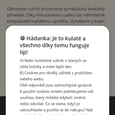
Dokonale ručně zhotovený symbolický kostěný
přívešek. Díky klouzavému uzlíku lze náhrdelník
přizpůsobit každému výstřihu. Vyrobeno z kosti
vodního buvola.
🍪 Hádanka: Je to kulaté a
Délka přívěsku: 2,8 cm.
všechno díky tomu funguje
Tento přívěsek vyrobil sympatický a zručný
líp!
umělec Gusti z Indonésie. Gusti vyřezává, maluje
a vyrábí všechny své šperky sám osobně.
A) Naše roztočené sukně, v kterých se
Nemluví anglicky, my nemluvíme indonésky, ale
cítíte božsky a máte lepší den
vždycky se domluvíme :)
B) Cookies pro skvělý zážitek z prohlížení
našeho webu
Obě odpovědi jsou samozřejmě správně.
K použití cookies ovšem potřebujeme váš
souhlas, který můžete kdykoli změnit
nebo odvolat. Co se stane, když je
odsouhlasíte a pustíte se do nákupu? Náš