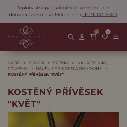
Teploty stoupají, sukně vlají ve větru, letní
dobrodružství čeká. Mrkněte na
LETNÍ KOLEKCI
.
0
0
ÚVOD
>
E-SHOP
>
ŠPERKY
>
NÁHRDELNÍKY,
PŘÍVĚSKY
>
NÁUŠNICE Z KOSTI A ROHOVINY
>
KOSTĚNÝ PŘÍVĚSEK "KVĚT"
KOSTĚNÝ PŘÍVĚSEK
"KVĚT"