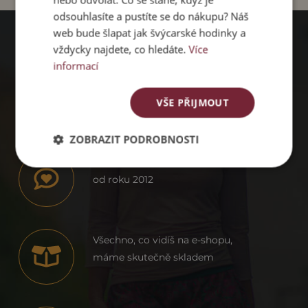
odsouhlasíte a pustíte se do nákupu? Náš
web bude šlapat jak švýcarské hodinky a
vždycky najdete, co hledáte.
Více
PROČ
informací
PACHAMAMA
VŠE PŘIJMOUT
ZOBRAZIT PODROBNOSTI
Dodáváme ženám sebevědomí už
od roku 2012
Všechno, co vidíš na e-shopu,
máme skutečně skladem