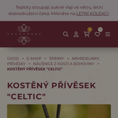
Teploty stoupají, sukně vlají ve větru, letní
dobrodružství čeká. Mrkněte na
LETNÍ KOLEKCI
.
0
0
ÚVOD
>
E-SHOP
>
ŠPERKY
>
NÁHRDELNÍKY,
PŘÍVĚSKY
>
NÁUŠNICE Z KOSTI A ROHOVINY
>
KOSTĚNÝ PŘÍVĚSEK "CELTIC"
KOSTĚNÝ PŘÍVĚSEK
"CELTIC"