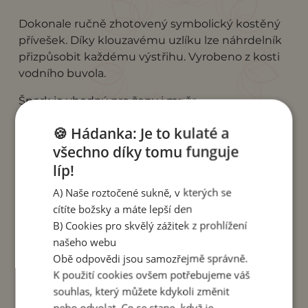
Dokonale ručně zhotovený symbolický kostěný
přívešek. Díky klouzavému uzlíku lze náhrdelník
přizpůsobit každému výstřihu. Vyrobeno z kosti
vodního buvola.
Šperk je vhodný pro ženy i muže.
Délka přívěsku: 3,5 cm.
🍪 Hádanka: Je to kulaté a
všechno díky tomu funguje
Tento šperk vyrobila vždycky usměvavá paní Ayu
líp!
ve své rodinné dílně v Indonésii. Dílna paní Ayu
se specializuje na šperky z kosti, rohoviny a
A) Naše roztočené sukně, v kterých se
pryskyřice. Ayu vychovává se svým manželem
cítíte božsky a máte lepší den
dvě děti. Miluje jógu a design. Všechny šperky,
B) Cookies pro skvělý zážitek z prohlížení
které vyrábí sama navrhuje. Nákupem tohoto
našeho webu
výrobku podporujete dílnu paní Ayu.
Obě odpovědi jsou samozřejmě správně.
K použití cookies ovšem potřebujeme váš
souhlas, který můžete kdykoli změnit
nebo odvolat. Co se stane, když je