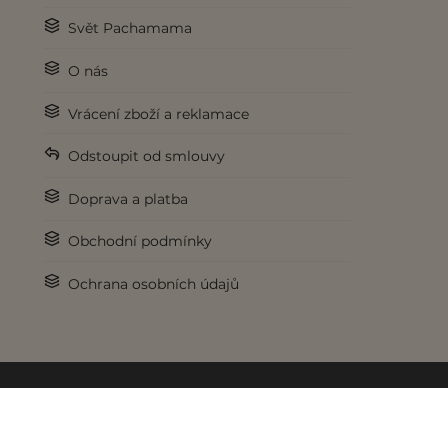
Svět Pachamama
O nás
Vrácení zboží a reklamace
Odstoupit od smlouvy
Doprava a platba
Obchodní podmínky
Ochrana osobních údajů
© 2017-2026 Pachamama.cz. Všechna práva vyhrazena.
Pod křídly
lookweb.cz