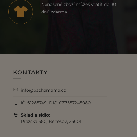
Nenošené zboží můžeš vrátit do 30
dnů zdarma
KONTAKTY
info@pachamama.cz
IČ: 61285749, DIČ: CZ7557245080
Sklad a sídlo:
Pražská 380, Benešov, 25601