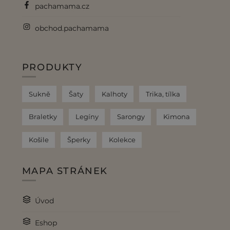
pachamama.cz
obchod.pachamama
PRODUKTY
Sukně
Šaty
Kalhoty
Trika, tílka
Braletky
Legíny
Sarongy
Kimona
Košile
Šperky
Kolekce
MAPA STRÁNEK
Úvod
Eshop