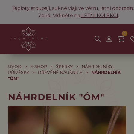
Teploty stoupají, sukně vlají ve větru, letní dobrodr
čeká. Mrkněte na
LETNÍ KOLEKCI
.
0
ÚVOD
>
E-SHOP
>
ŠPERKY
>
NÁHRDELNÍKY,
PŘÍVĚSKY
>
DŘEVĚNÉ NÁUŠNICE
>
NÁHRDELNÍK
"ÓM"
NÁHRDELNÍK "ÓM"