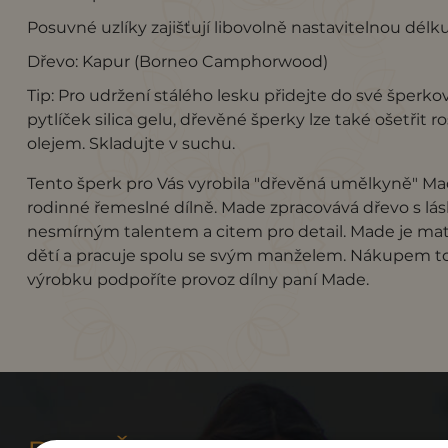
Posuvné uzlíky zajišťují libovolně nastavitelnou délk
Dřevo: Kapur (Borneo Camphorwood)
Tip: Pro udržení stálého lesku přidejte do své šperko
pytlíček silica gelu, dřevěné šperky lze také ošetřit r
olejem. Skladujte v suchu.
Tento šperk pro Vás vyrobila "dřevěná umělkyně" Ma
rodinné řemeslné dílně. Made zpracovává dřevo s lá
nesmírným talentem a citem pro detail. Made je mat
dětí a pracuje spolu se svým manželem. Nákupem t
výrobku podpoříte provoz dílny paní Made.