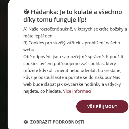
PROČ
🍪 Hádanka: Je to kulaté a všechno
PACHAMAMA
díky tomu funguje líp!
A) Naše roztočené sukně, v kterých se cítíte božsky a
máte lepší den
Dodáváme ženám sebevědomí už
B) Cookies pro skvělý zážitek z prohlížení našeho
od roku 2012
webu
Obě odpovědi jsou samozřejmě správně. K použití
cookies ovšem potřebujeme váš souhlas, který
můžete kdykoli změnit nebo odvolat. Co se stane,
Všechno, co vidíš na e-shopu,
když je odsouhlasíte a pustíte se do nákupu? Náš
máme skutečně skladem
web bude šlapat jak švýcarské hodinky a vždycky
najdete, co hledáte.
Více informací
VŠE PŘIJMOUT
Nenošené zboží můžeš vrátit do 30
dnů zdarma
ZOBRAZIT PODROBNOSTI