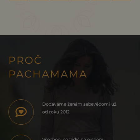
Idris"
"Black"
"Black"
"Black"
s
výstřihem
na
zádech
"Black"
PROČ
PACHAMAMA
Dodáváme ženám sebevědomí už
od roku 2012
Všechno, co vidíš na e-shopu,