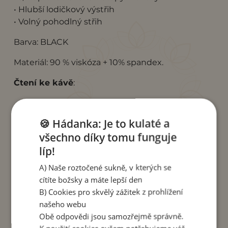
• Hlubší lodičkový výstřih
• Volný pohodlný střih
Barva: BLACK
Materiál: 90 % viskóza + 10% spandex.
Čtení ke kávě
:
Zamilujte se do netopýřích rukávů
– o
tipech, jak nosit triko Zion.
🍪 Hádanka: Je to kulaté a
všechno díky tomu funguje
líp!
Pro správnou velikost trika Zion použijte tuto
velikostní tabulku. Obvod hrudníku, dolního
A) Naše roztočené sukně, v kterých se
lemu trika. délka rukávu a délka trika je uveden v
cítíte božsky a máte lepší den
cm.
B) Cookies pro skvělý zážitek z prohlížení
našeho webu
obvod
Obě odpovědi jsou samozřejmě správně.
délka
Délka
obvod hrudníku
dolního