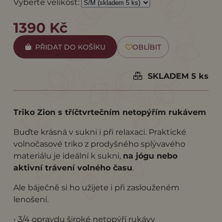
Vyberte velikost:
1390 Kč
PŘIDAT DO KOŠÍKU
OBLÍBIT
SKLADEM 5 ks
Triko Zion s tříčtvrtečním netopýřím rukávem
Buďte krásná v sukni i při relaxaci. Praktické
volnočasové triko z prodyšného splývavého
materiálu je ideální k sukni,
na jógu nebo
aktivní trávení volného času
.
Ale báječně si ho užijete i při zaslouženém
lenošení.
• 3/4 opravdu široké netopýří rukávy