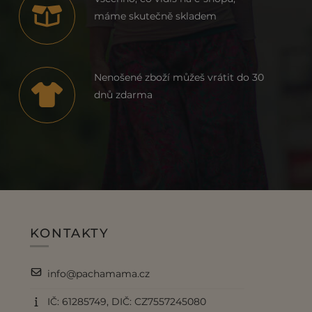
máme skutečně skladem
Nenošené zboží můžeš vrátit do 30
dnů zdarma
KONTAKTY
info@pachamama.cz
IČ: 61285749, DIČ: CZ7557245080