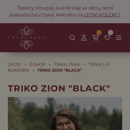
Teploty stoupají, sukně vlají ve větru, letní
dobrodružství čeká. Mrkněte na
LETNÍ KOLEKCI
.
0
0
ÚVOD
>
E-SHOP
>
TRIKA, TÍLKA
>
TRIKA S ¾
RUKÁVEM
>
TRIKO ZION "BLACK"
TRIKO ZION "BLACK"