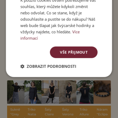
K použití cookies ovšem potřebujeme váš
rukávu
trika
lemu
souhlas, který můžete kdykoli změnit
S/M
122
82
50
58
nebo odvolat. Co se stane, když je
L/XL
138
92
50
60
odsouhlasíte a pustíte se do nákupu? Náš
web bude šlapat jak švýcarské hodinky a
vždycky najdete, co hledáte.
Více
informací
VŠE PŘIJMOUT
SOUVISEJÍCÍ
PRODUKTY
ZOBRAZIT PODROBNOSTI
Sukně
Triko
Šaty
Šaty
Triko
Náramek
"Grey
Natia
Claire
Verona
Allure
"Eclipse"