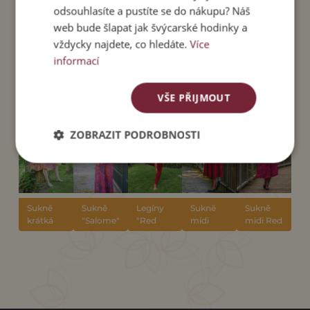
odsouhlasíte a pustíte se do nákupu? Náš
web bude šlapat jak švýcarské hodinky a
vždycky najdete, co hledáte.
Více
SOUVISEJÍCÍ
informací
PRODUKTY
VŠE PŘIJMOUT
ZOBRAZIT PODROBNOSTI
Sukně
Sukně
Legíny
Sukně
Sukně
krátká
"Salome"
"Red
midi
midi Red
"Valérie"
Wine"
Viktoria
Peony
Queen
Queen