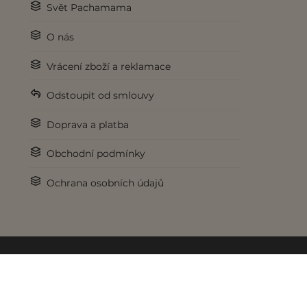
Svět Pachamama
O nás
Vrácení zboží a reklamace
Odstoupit od smlouvy
Doprava a platba
Obchodní podmínky
Ochrana osobních údajů
© 2017-2026 Pachamama.cz. Všechna práva vyhrazena.
Pod křídly
lookweb.cz