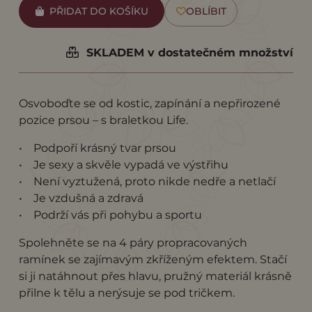
PŘIDAT DO KOŠÍKU
OBLÍBIT
SKLADEM v dostatečném množství
Osvoboďte se od kostic, zapínání a nepřirozené
pozice prsou – s braletkou Life.
• Podpoří krásný tvar prsou
• Je sexy a skvěle vypadá ve výstřihu
• Není vyztužená, proto nikde nedře a netlačí
• Je vzdušná a zdravá
• Podrží vás při pohybu a sportu
Spolehněte se na 4 páry propracovaných
ramínek se zajímavým zkříženým efektem. Stačí
si ji natáhnout přes hlavu, pružný materiál krásně
přilne k tělu a nerýsuje se pod tričkem.