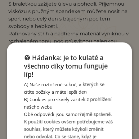
S braletkou zažijete úlevu a pohodlí. Příjemnou
viskózu s pružným spandexem můžete nosit na
sport nebo celý den s báječným pocitem
svobody a hebkosti.
Rafinovaný střih a nádherný materiál vyniknou v
rozhaleném topu, pod průsvitnou halenkou
nebo v hlubokém výstřihu na zádech, v horkých
letních dnech i samostatně se
sukní
nebo
🍪 Hádanka: Je to kulaté a
legínami
.
všechno díky tomu funguje
líp!
Dopřejte si neokoukaný kousek, v kterém
zazáříte, z rodinné dílny pana Madeho z
A) Naše roztočené sukně, v kterých se
Indonésie.
cítíte božsky a máte lepší den
B) Cookies pro skvělý zážitek z prohlížení
Máme ji pro vás ve velikosti S, M, L.
našeho webu
Obě odpovědi jsou samozřejmě správně.
Materiál: viskóza a spandex
K použití cookies ovšem potřebujeme váš
>>> Více o braletkách <<<
souhlas, který můžete kdykoli změnit
nebo odvolat. Co se stane, když je