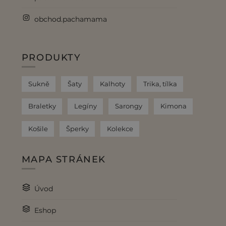
obchod.pachamama
PRODUKTY
Sukně
Šaty
Kalhoty
Trika, tílka
Braletky
Legíny
Sarongy
Kimona
Košile
Šperky
Kolekce
MAPA STRÁNEK
Úvod
Eshop