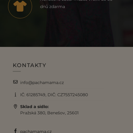
dnů zdarma
KONTAKTY
info@pachamama.cz
IČ: 61285749, DIČ: CZ7557245080
Sklad a sídlo:
Pražská 380, Benešov, 25601
pachamama.cz