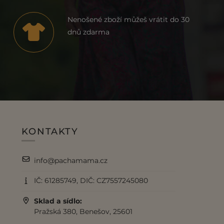
Nenošené zboží můžeš vrátit do 30
dnů zdarma
KONTAKTY
info@pachamama.cz
IČ: 61285749, DIČ: CZ7557245080
Sklad a sídlo:
Pražská 380, Benešov, 25601