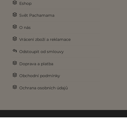
Eshop
Svět Pachamama
O nás
Vrácení zboží a reklamace
Odstoupit od smlouvy
Doprava a platba
Obchodní podmínky
Ochrana osobních údajů
© 2017-2026 Pachamama.cz. Všechna práva vyhrazena.