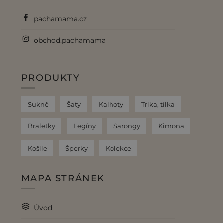
pachamama.cz
obchod.pachamama
PRODUKTY
Sukně
Šaty
Kalhoty
Trika, tílka
Braletky
Legíny
Sarongy
Kimona
Košile
Šperky
Kolekce
MAPA STRÁNEK
Úvod