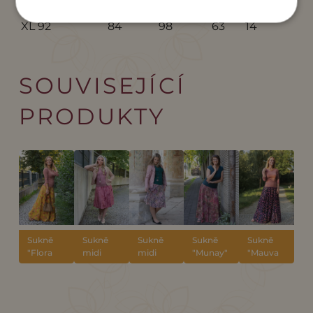
L
88
80
94
61
13
XL
92
84
98
63
14
SOUVISEJÍCÍ
PRODUKTY
Sukně
Sukně
Sukně
Sukně
Sukně
"Flora
midi
midi
"Munay"
"Mauva
Solis"
Peony
Amaris
Leopard"
Velvet
Queen
Queen