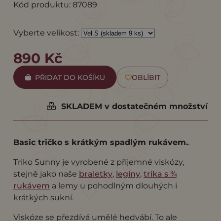
Kód produktu: 87089
Vyberte velikost:
890 Kč
PŘIDAT DO KOŠÍKU
OBLÍBIT
SKLADEM v dostatečném množství
Basic tričko s krátkým spadlým rukávem.
.
Triko Sunny je vyrobené z příjemné viskózy,
stejně jako naše
braletky
,
legíny
,
trika s ¾
rukávem
a lemy u pohodlným dlouhých i
krátkých sukní.
Viskóze se přezdívá umělé hedvábí. To ale