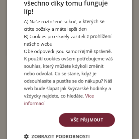
všechno díky tomu funguje
(lycra)
líp!
Vaši velikost si vyberte podle naší
tabulky
A) Naše roztočené sukně, v kterých se
velikostí.
cítíte božsky a máte lepší den
Čtení ke kávě:
Jak na to, abyste si voněla i v
B) Cookies pro skvělý zážitek z prohlížení
horkých dnech.
našeho webu
Obě odpovědi jsou samozřejmě správně.
K použití cookies ovšem potřebujeme váš
Pro správnou velikost trika Sunny použijte tuto
souhlas, který můžete kdykoli změnit
velikostní tabulku. Obvod hrudníku, pasu a boků,
nebo odvolat. Co se stane, když je
stejně jako délka náramenice a trika, jsou
odsouhlasíte a pustíte se do nákupu? Náš
uvedeny v cm. Triko je z pružného materiálu, a
web bude šlapat jak švýcarské hodinky a
proto mají obvody rezervu + 10 cm.
vždycky najdete, co hledáte.
Více
informací
obvod
obvod
obvod
délka
délka
hrudníku
pasu
boků
rukávu
VŠE PŘIJMOUT
S
82
74
86
53
12
M
84
76
88
58
13
ZOBRAZIT PODROBNOSTI