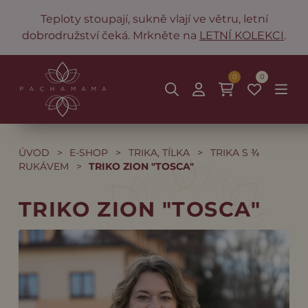
Teploty stoupají, sukně vlají ve větru, letní
dobrodružství čeká. Mrkněte na
LETNÍ KOLEKCI
.
0
0
ÚVOD
>
E-SHOP
>
TRIKA, TÍLKA
>
TRIKA S ¾
RUKÁVEM
>
TRIKO ZION "TOSCA"
TRIKO ZION "TOSCA"