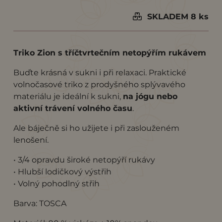
SKLADEM 8 ks
Triko Zion s tříčtvrtečním netopýřím rukávem
Buďte krásná v sukni i při relaxaci. Praktické
volnočasové triko z prodyšného splývavého
materiálu je ideální k sukni,
na jógu nebo
aktivní trávení volného času
.
Ale báječně si ho užijete i při zaslouženém
lenošení.
• 3/4 opravdu široké netopýří rukávy
• Hlubší lodičkový výstřih
• Volný pohodlný střih
Barva: TOSCA