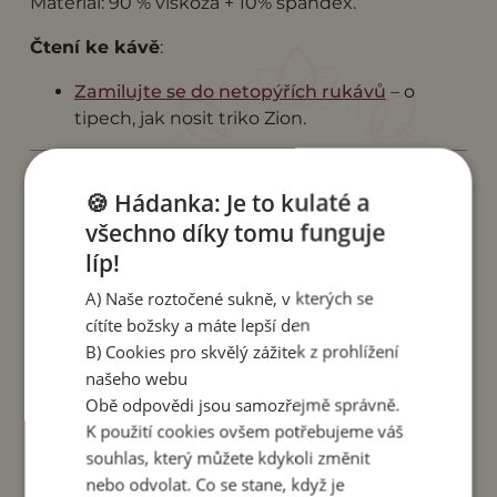
Materiál: 90 % viskóza + 10% spandex.
Čtení ke kávě
:
Zamilujte se do netopýřích rukávů
– o
tipech, jak nosit triko Zion.
🍪 Hádanka: Je to kulaté a
Pro správnou velikost trika Zion použijte tuto
velikostní tabulku. Obvod hrudníku, dolního
všechno díky tomu funguje
lemu trika. délka rukávu a délka trika je uveden v
líp!
cm.
A) Naše roztočené sukně, v kterých se
cítíte božsky a máte lepší den
obvod
délka
Délka
B) Cookies pro skvělý zážitek z prohlížení
obvod hrudníku
dolního
rukávu
trika
našeho webu
lemu
Obě odpovědi jsou samozřejmě správně.
S/M
122
82
50
58
K použití cookies ovšem potřebujeme váš
L/XL
138
92
50
60
souhlas, který můžete kdykoli změnit
nebo odvolat. Co se stane, když je