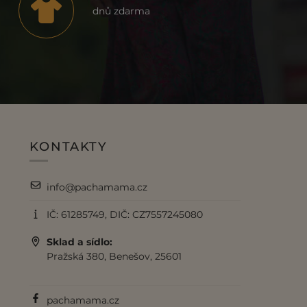
dnů zdarma
KONTAKTY
info@pachamama.cz
IČ: 61285749, DIČ: CZ7557245080
Sklad a sídlo:
Pražská 380, Benešov, 25601
pachamama.cz