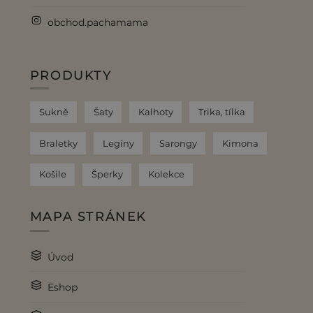
obchod.pachamama
PRODUKTY
Sukně
Šaty
Kalhoty
Trika, tílka
Braletky
Legíny
Sarongy
Kimona
Košile
Šperky
Kolekce
MAPA STRÁNEK
Úvod
Eshop