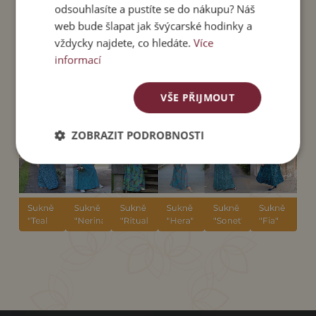
odsouhlasíte a pustíte se do nákupu? Náš
web bude šlapat jak švýcarské hodinky a
vždycky najdete, co hledáte.
Více
SOUVISEJÍCÍ
informací
PRODUKTY
VŠE PŘIJMOUT
ZOBRAZIT PODROBNOSTI
Sukně
Sukně
Sukně
Sukně
Sukně
Sukně
"Teal
"Nerina
"Ritual
"Hera"
"Sonet"
"Fia"
Lilia"
Zoe"
Astrid"