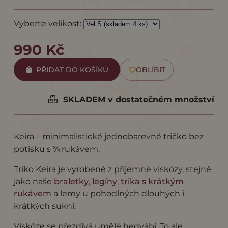
Vyberte velikost:
990 Kč
PŘIDAT DO KOŠÍKU
OBLÍBIT
SKLADEM v dostatečném množství
Keira – minimalistické jednobarevné tričko bez
potisku s ¾ rukávem.
Triko Keira je vyrobené z příjemné viskózy, stejně
jako naše
braletky
,
legíny
,
trika s krátkým
rukávem
a lemy u pohodlných dlouhých i
krátkých sukní.
Viskóze se přezdívá umělé hedvábí. To ale