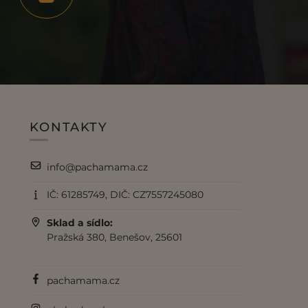
KONTAKTY
info@pachamama.cz
IČ: 61285749, DIČ: CZ7557245080
Sklad a sídlo:
Pražská 380, Benešov, 25601
pachamama.cz