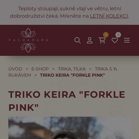
Teploty stoupají, sukně vlají ve větru, letní
dobrodružství čeká. Mrkněte na
LETNÍ KOLEKCI
.
0
0
ÚVOD
>
E-SHOP
>
TRIKA, TÍLKA
>
TRIKA S ¾
RUKÁVEM
>
TRIKO KEIRA "FORKLE PINK"
TRIKO KEIRA "FORKLE
PINK"