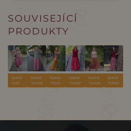
SOUVISEJÍCÍ
PRODUKTY
Sukně
Sukně
Sukně
Sukně
Sukně
Sukně
midi
"Coralina"
"Flora
"Lenia"
"Isolda"
"Adele"
Peony
Solis"
Velvet
Queen