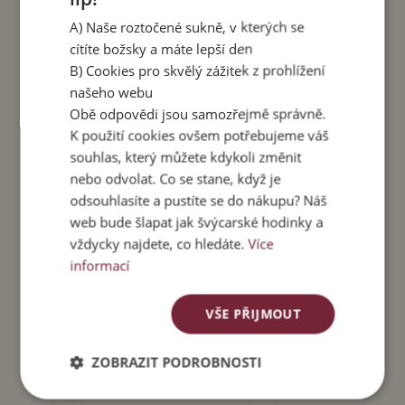
(lycra)
A) Naše roztočené sukně, v kterých se
Čtení ke kávě:
Jak na to, abyste si voněla i v
cítíte božsky a máte lepší den
horkých dnech.
B) Cookies pro skvělý zážitek z prohlížení
našeho webu
Obě odpovědi jsou samozřejmě správně.
K použití cookies ovšem potřebujeme váš
Pro správnou velikost trika Keira použijte tuto
souhlas, který můžete kdykoli změnit
velikostní tabulku. Obvod hrudníku, pasu a boků,
nebo odvolat. Co se stane, když je
stejně jako délka rukávu a trika, jsou uvedeny v
odsouhlasíte a pustíte se do nákupu? Náš
cm. Triko je z pružného materiálu, a proto mají
web bude šlapat jak švýcarské hodinky a
obvody rezervu + 10 cm.
vždycky najdete, co hledáte.
Více
obvod
obvod
obvod
délka
informací
délka
hrudníku
pasu
boků
rukávu
S
76
74
82
59
41
VŠE PŘIJMOUT
M
82
80
86
60
42
L
92
84
90
61
45
ZOBRAZIT PODROBNOSTI
XL
98
90
98
63
48