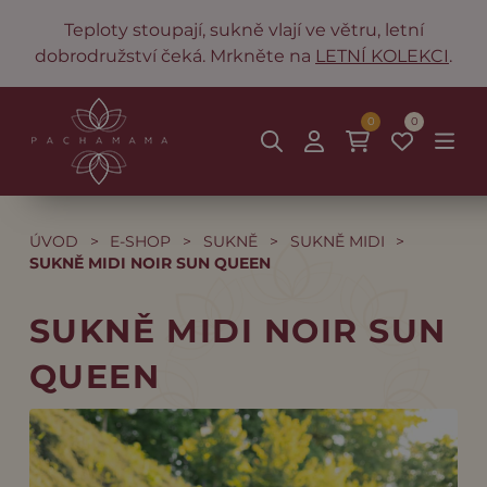
Teploty stoupají, sukně vlají ve větru, letní
dobrodružství čeká. Mrkněte na
LETNÍ KOLEKCI
.
0
0
ÚVOD
>
E-SHOP
>
SUKNĚ
>
SUKNĚ MIDI
>
SUKNĚ MIDI NOIR SUN QUEEN
SUKNĚ MIDI NOIR SUN
QUEEN