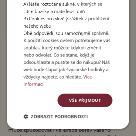
A) Naše roztočené sukně, v kterých se
Velikost M
- vhodná pro velikosti S a M. Délka
cítíte božsky a máte lepší den
sukně 64 cm. Obvod pasu v klidu 68 cm.
B) Cookies pro skvělý zážitek z prohlížení
Maximální obvod pasu 100 cm.
našeho webu
Obě odpovědi jsou samozřejmě správně.
Velikost L
- vhodná pro velikosti L a XL. Délka
K použití cookies ovšem potřebujeme váš
sukně 74 cm. Obvod pasu v klidu 70 cm.
souhlas, který můžete kdykoli změnit
Maximální obvod pasu 115 cm.
nebo odvolat. Co se stane, když je
odsouhlasíte a pustíte se do nákupu? Náš
Materiál
: 100 % viskóza, vosková batika. Lem: 90
web bude šlapat jak švýcarské hodinky a
% viskóza + 10% spandex.
vždycky najdete, co hledáte.
Více
Péče:
Perte v pračce do 40 stupňů, sušte v
informací
sušičce nebo naruby v polostínu. Kvůli možnému
vyšisování nesušte na přímém slunci.
VŠE PŘIJMOUT
Poznámka:
Prosím, mějte na paměti, že kvůli
ručnímu batikování mohou mít sukně mírné
ZOBRAZIT PODROBNOSTI
odlišnosti v barvách. Různě barevné odstíny
může způsobovat i kalibrace barev vašeho