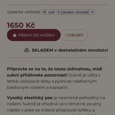
Vyberte velikost:
1650 Kč
PŘIDAT DO KOŠÍKU
OBLÍBIT
SKLADEM v dostatečném množství
Připravte se na to, že touto úchvatnou, midi
sukní přitáhnete pozornost!
Sukně je ušitá z
lehké viskózové látky a pyšní se nádherným
batikovým vzorem a kapsami.
Vysoký elastický pas
je nesmírně pohodlný na
nošení. Sukně je vhodná i pro těhotné, pružný
náplet v pase se krásně přizpůsobí bříšku a