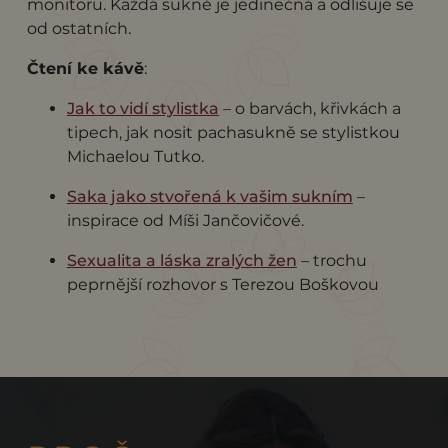
monitoru. Každá sukně je jedinečná a odlišuje se
od ostatních.
Čtení ke kávě
:
Jak to vidí stylistka
– o barvách, křivkách a
tipech, jak nosit pachasukně se stylistkou
Michaelou Tutko.
Saka jako stvořená k vašim sukním
–
inspirace od Míši Jančovičové.
Sexualita a láska zralých žen
– trochu
peprnější rozhovor s Terezou Boškovou