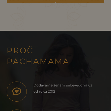
"Plum"
"Plum"
"Jasper"
Nicole
"Plum"
PROČ
PACHAMAMA
Dodáváme ženám sebevědomí už
od roku 2012