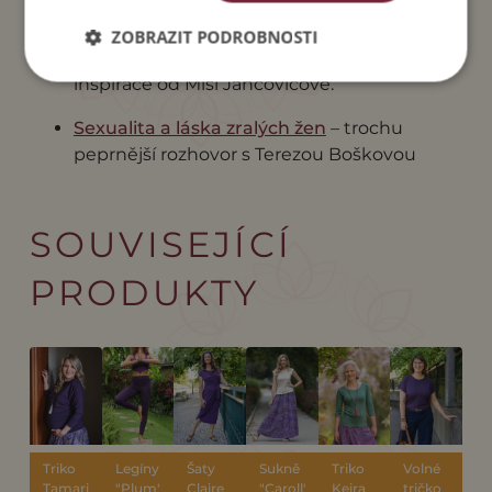
Michaelou Tutko.
ZOBRAZIT PODROBNOSTI
Saka jako stvořená k vašim sukním
–
inspirace od Míši Jančovičové.
Sexualita a láska zralých žen
– trochu
peprnější rozhovor s Terezou Boškovou
SOUVISEJÍCÍ
PRODUKTY
Triko
Legíny
Šaty
Sukně
Triko
Volné
Tamari
"Plum"
Claire
"Caroll"
Keira
tričko