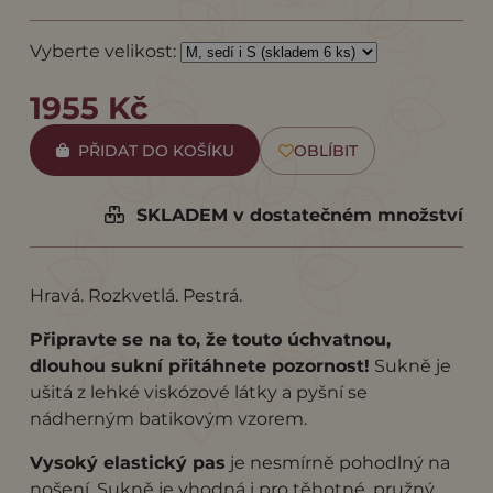
Vyberte velikost:
1955 Kč
PŘIDAT DO KOŠÍKU
OBLÍBIT
SKLADEM v dostatečném množství
Hravá. Rozkvetlá. Pestrá.
Připravte se na to, že touto úchvatnou,
dlouhou sukní přitáhnete pozornost!
Sukně je
ušitá z lehké viskózové látky a pyšní se
nádherným batikovým vzorem.
Vysoký elastický pas
je nesmírně pohodlný na
nošení. Sukně je vhodná i pro těhotné, pružný