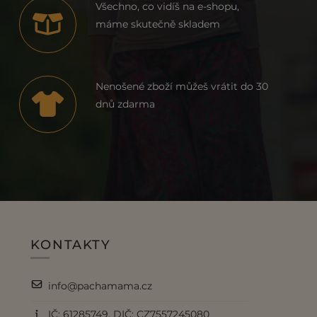
Všechno, co vidíš na e-shopu,
máme skutečně skladem
Nenošené zboží můžeš vrátit do 30
dnů zdarma
KONTAKTY
info@pachamama.cz
IČ: 61285749, DIČ: CZ7557245080