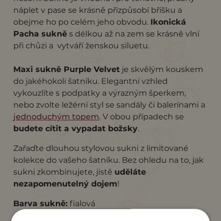
náplet v pase se krásně přizpůsobí bříšku a
obejme ho po celém jeho obvodu.
Ikonická
Pacha sukně
s délkou až na zem se krásně vlní
při chůzi a vytváří ženskou siluetu.
Maxi sukně Purple Velvet
je skvělým kouskem
do jakéhokoli šatníku. Elegantní vzhled
vykouzlíte s podpatky a výrazným šperkem,
nebo zvolte ležérní styl se sandály či balerínami a
jednoduchým topem
. V obou případech se
budete cítit a vypadat božsky
.
Zařaďte dlouhou stylovou sukni z limitované
kolekce do vašeho šatníku. Bez ohledu na to, jak
sukni zkombinujete, jistě
uděláte
nezapomenutelný dojem
!
Barva sukně:
fialová