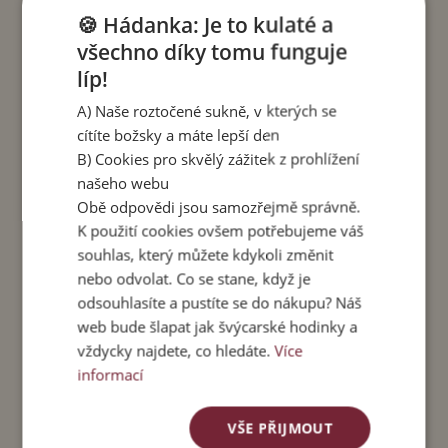
Barva lemu:
"Plum".
🍪 Hádanka: Je to kulaté a
Velikost M
- vhodná pro velikosti S a M. Délka
všechno díky tomu funguje
sukně 100 cm. Obvod pasu v klidu 68 cm.
líp!
Maximální obvod pasu 100 cm.
A) Naše roztočené sukně, v kterých se
Velikost L
- vhodná pro velikosti L a XL.Délka
cítíte božsky a máte lepší den
sukně 110 cm. Obvod pasu v klidu 70 cm.
B) Cookies pro skvělý zážitek z prohlížení
Maximální obvod pasu 115 cm.
našeho webu
Obě odpovědi jsou samozřejmě správně.
Materiál
: 100 % viskóza, vosková batika. Lem: 90
K použití cookies ovšem potřebujeme váš
% viskóza + 10% spandex.
souhlas, který můžete kdykoli změnit
nebo odvolat. Co se stane, když je
Péče:
Perte v pračce do 40 stupňů, sušte v
odsouhlasíte a pustíte se do nákupu? Náš
sušičce nebo naruby v polostínu. Kvůli možnému
web bude šlapat jak švýcarské hodinky a
vyšisování nesušte na přímém slunci.
vždycky najdete, co hledáte.
Více
Čtení ke kávě
:
informací
Jak to vidí stylistka
– o barvách, křivkách a
VŠE PŘIJMOUT
tipech, jak nosit pachasukně se stylistkou