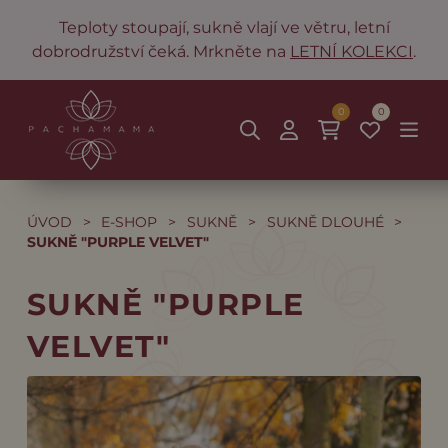
Teploty stoupají, sukně vlají ve větru, letní
dobrodružství čeká. Mrkněte na
LETNÍ KOLEKCI
.
0
0
ÚVOD
>
E-SHOP
>
SUKNĚ
>
SUKNĚ DLOUHÉ
>
SUKNĚ "PURPLE VELVET"
SUKNĚ "PURPLE
VELVET"