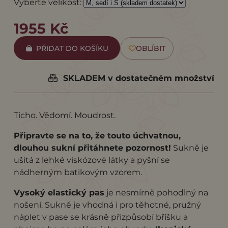
Vyberte velikost:
1955 Kč
PŘIDAT DO KOŠÍKU
OBLÍBIT
SKLADEM v dostatečném množství
Ticho. Vědomí. Moudrost.
Připravte se na to, že touto úchvatnou,
dlouhou sukní přitáhnete pozornost!
Sukně je
ušitá z lehké viskózové látky a pyšní se
nádherným batikovým vzorem.
Vysoký elastický pas
je nesmírně pohodlný na
nošení. Sukně je vhodná i pro těhotné, pružný
náplet v pase se krásně přizpůsobí bříšku a