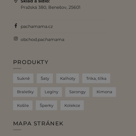
Sklad a sídlo:
Pražská 380, Benešov, 25601
pachamama.cz
obchod.pachamama
PRODUKTY
Sukně
Šaty
Kalhoty
Trika, tílka
Braletky
Legíny
Sarongy
Kimona
Košile
Šperky
Kolekce
MAPA STRÁNEK