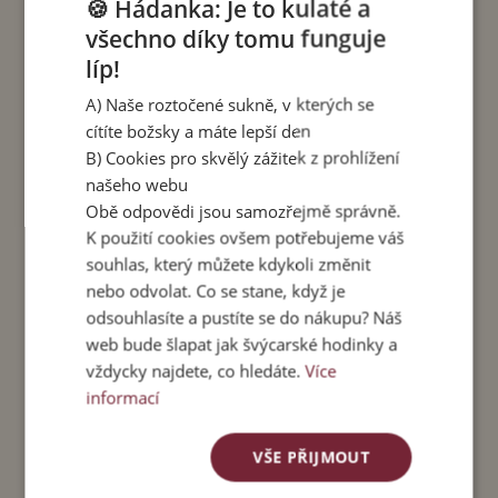
🍪 Hádanka: Je to kulaté a
Velikost M
- vhodná pro velikosti S a M. Délka
všechno díky tomu funguje
sukně 100 cm. Obvod pasu v klidu 68 cm.
líp!
Maximální obvod pasu 100 cm.
A) Naše roztočené sukně, v kterých se
Velikost L
- vhodná pro velikosti L a XL.Délka
cítíte božsky a máte lepší den
sukně 110 cm. Obvod pasu v klidu 70 cm.
B) Cookies pro skvělý zážitek z prohlížení
Maximální obvod pasu 115 cm.
našeho webu
Obě odpovědi jsou samozřejmě správně.
Materiál
: 100 % viskóza, vosková batika. Lem: 90
K použití cookies ovšem potřebujeme váš
% viskóza + 10% spandex.
souhlas, který můžete kdykoli změnit
nebo odvolat. Co se stane, když je
Péče:
Perte v pračce do 40 stupňů, sušte v
odsouhlasíte a pustíte se do nákupu? Náš
sušičce nebo naruby v polostínu. Kvůli možnému
web bude šlapat jak švýcarské hodinky a
vyšisování nesušte na přímém slunci.
vždycky najdete, co hledáte.
Více
Čtení ke kávě
:
informací
Jak to vidí stylistka
– o barvách, křivkách a
VŠE PŘIJMOUT
tipech, jak nosit pachasukně se stylistkou
Michaelou Tutko.