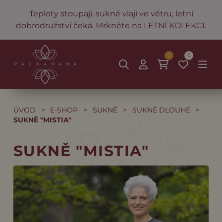
Teploty stoupají, sukně vlají ve větru, letní
dobrodružství čeká. Mrkněte na
LETNÍ KOLEKCI
.
0
0
ÚVOD
>
E-SHOP
>
SUKNĚ
>
SUKNĚ DLOUHÉ
>
SUKNĚ "MISTIA"
SUKNĚ "MISTIA"