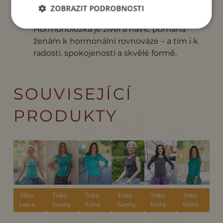
ZOBRAZIT PODROBNOSTI
Za vším hledej... hormony!
- Lenka
Hormonoložka je živel a navíc
pomáhá
ženám k hormonální rovnováze – a tím i k
radosti, spokojenosti a skvělé formě.
SOUVISEJÍCÍ
PRODUKTY
Tílko
Triko
Triko
Triko
Triko
Triko
Lea s
Sunny
Keira
Sunny
Keira
Keira
všitou
"Tosca"
"Tosca"
"Deep
"Deep
"Jade"
braletkou,
grey"
grey"