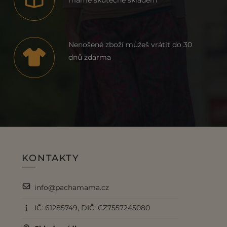
máme skutečně skladem
Nenošené zboží můžeš vrátit do 30
dnů zdarma
KONTAKTY
info@pachamama.cz
IČ: 61285749, DIČ: CZ7557245080