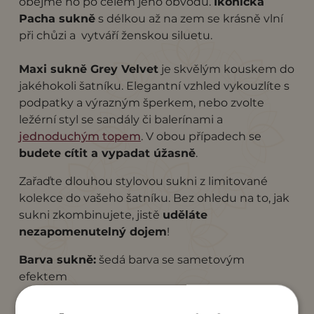
obejme ho po celém jeho obvodu.
Ikonická
Pacha sukně
s délkou až na zem se krásně vlní
při chůzi a vytváří ženskou siluetu.
Maxi sukně Grey Velvet
je skvělým kouskem do
jakéhokoli šatníku. Elegantní vzhled vykouzlíte s
podpatky a výrazným šperkem, nebo zvolte
ležérní styl se sandály či balerínami a
jednoduchým topem
. V obou případech se
budete cítit a vypadat úžasně
.
Zařaďte dlouhou stylovou sukni z limitované
kolekce do vašeho šatníku. Bez ohledu na to, jak
sukni zkombinujete, jistě
uděláte
nezapomenutelný dojem
!
Barva sukně:
šedá barva se sametovým
efektem
Barva lemu:
"Stone grey"