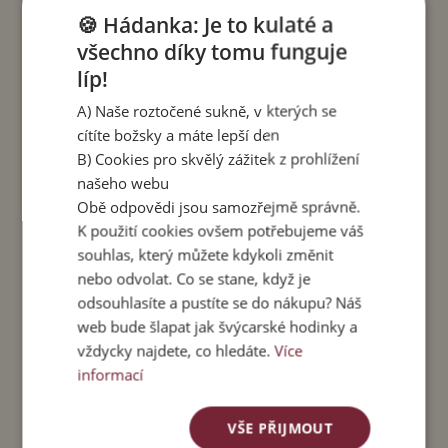
Barva lemu:
"Indigo".
🍪 Hádanka: Je to kulaté a
Velikost M
- vhodná pro velikosti S a M. Délka
všechno díky tomu funguje
sukně 100 cm. Obvod pasu v klidu 68 cm.
líp!
Maximální obvod pasu 100 cm.
A) Naše roztočené sukně, v kterých se
Velikost L
- vhodná pro velikosti L a XL.Délka
cítíte božsky a máte lepší den
sukně 110 cm. Obvod pasu v klidu 70 cm.
B) Cookies pro skvělý zážitek z prohlížení
Maximální obvod pasu 115 cm.
našeho webu
Obě odpovědi jsou samozřejmě správně.
Materiál
: 100 % viskóza, vosková batika. Lem: 90
K použití cookies ovšem potřebujeme váš
% viskóza + 10% spandex.
souhlas, který můžete kdykoli změnit
nebo odvolat. Co se stane, když je
Péče:
Perte v pračce do 40 stupňů, sušte v
odsouhlasíte a pustíte se do nákupu? Náš
sušičce nebo naruby v polostínu. Kvůli možnému
web bude šlapat jak švýcarské hodinky a
vyšisování nesušte na přímém slunci.
vždycky najdete, co hledáte.
Více
Čtení ke kávě
:
informací
Jak to vidí stylistka
– o barvách, křivkách a
VŠE PŘIJMOUT
tipech, jak nosit pachasukně se stylistkou