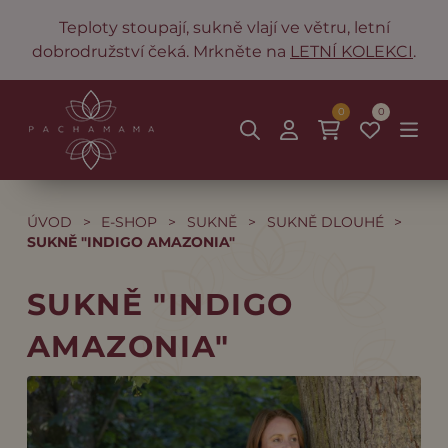
Teploty stoupají, sukně vlají ve větru, letní
dobrodružství čeká. Mrkněte na
LETNÍ KOLEKCI
.
0
0
ÚVOD
>
E-SHOP
>
SUKNĚ
>
SUKNĚ DLOUHÉ
>
SUKNĚ "INDIGO AMAZONIA"
SUKNĚ "INDIGO
AMAZONIA"