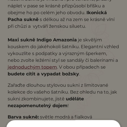
náplet v pase se krásně přizpůsobí bříšku a
obejme ho po celém jeho obvodu.
Ikonická
Pacha sukně
s délkou až na zem se krásně vlní
při chůzi a vytváří ženskou siluetu.
Maxi sukně Indigo Amazonia
je skvělým
kouskem do jakéhokoli šatníku. Elegantní vzhled
vykouzlíte s podpatky a výrazným šperkem,
nebo zvolte ležérní styl se sandály či balerínami a
jednoduchým topem
. V obou případech se
budete cítit a vypadat božsky
.
Zařaďte dlouhou stylovou sukni z limitované
kolekce do vašeho šatníku. Bez ohledu na to, jak
sukni zkombinujete, jistě
uděláte
nezapomenutelný dojem
!
Barva sukně:
světle modrá a fialková