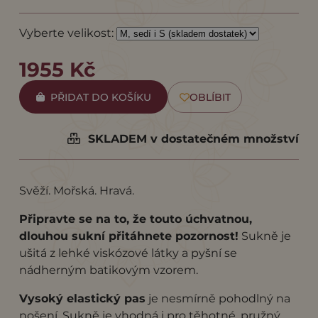
Vyberte velikost:
1955 Kč
PŘIDAT DO KOŠÍKU
OBLÍBIT
SKLADEM v dostatečném množství
Svěží. Mořská. Hravá.
Připravte se na to, že touto úchvatnou,
dlouhou sukní přitáhnete pozornost!
Sukně je
ušitá z lehké viskózové látky a pyšní se
nádherným batikovým vzorem.
Vysoký elastický pas
je nesmírně pohodlný na
nošení. Sukně je vhodná i pro těhotné, pružný