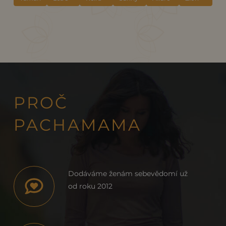
"Indigo"
všitou
"Indigo"
"Indigo"
s
"Eggplant"
braletkou,
výstřihem
barva
na
INDIGO
zádech
"Plum"
PROČ
PACHAMAMA
Dodáváme ženám sebevědomí už
od roku 2012