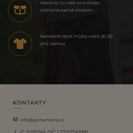
Všechno, co vidíš na e-shopu,
máme skutečně skladem
Nenošené zboží můžeš vrátit do 30
dnů zdarma
KONTAKTY
info@pachamama.cz
IČ: 61285749, DIČ: CZ7557245080