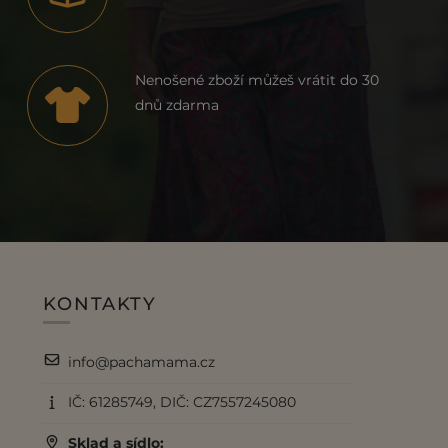
Nenošené zboží můžeš vrátit do 30
dnů zdarma
KONTAKTY
info@pachamama.cz
IČ: 61285749, DIČ: CZ7557245080
Sklad a sídlo: