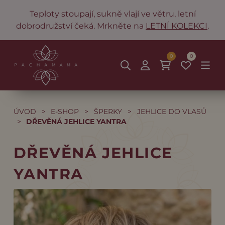
Teploty stoupají, sukně vlají ve větru, letní
dobrodružství čeká. Mrkněte na
LETNÍ KOLEKCI
.
0
0
ÚVOD
>
E-SHOP
>
ŠPERKY
>
JEHLICE DO VLASŮ
>
DŘEVĚNÁ JEHLICE YANTRA
DŘEVĚNÁ JEHLICE
YANTRA