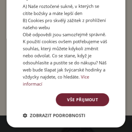
účesy a zároveň se stane nepřehlédnutelným
A) Naše roztočené sukně, v kterých se
šperkem ve vašich vlasech.
cítíte božsky a máte lepší den
B) Cookies pro skvělý zážitek z prohlížení
✨ Každý kus je originál vytvořený s láskou,
našeho webu
trpělivostí a respektem k tradičnímu řemeslu.
Obě odpovědi jsou samozřejmě správně.
Materiál:
dřevo – palisandr indický
K použití cookies ovšem potřebujeme váš
Délka:
19 cm
souhlas, který můžete kdykoli změnit
Motiv:
Yantra – posvátná geometrie
nebo odvolat. Co se stane, když je
Výroba:
ruční práce, rodinná dílna paní Made na
odsouhlasíte a pustíte se do nákupu? Náš
Bali
web bude šlapat jak švýcarské hodinky a
Barva:
tmavě hnědá
vždycky najdete, co hledáte.
Více
informací
Každý kus je originál díky přirozené kresbě dřeva.
VŠE PŘIJMOUT
ZOBRAZIT PODROBNOSTI