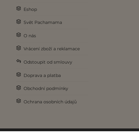
Eshop
Svět Pachamama
O nás
Vrácení zboží a reklamace
Odstoupit od smlouvy
Doprava a platba
Obchodní podmínky
Ochrana osobních údajů
Pod křídly
lookweb.cz