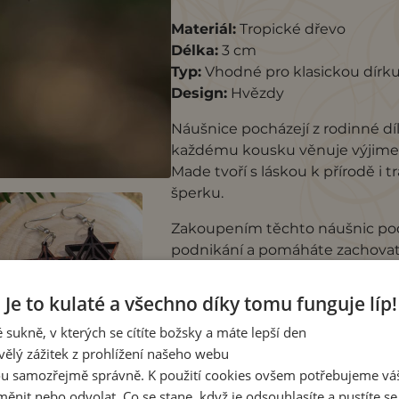
Materiál:
Tropické dřevo
Délka:
3 cm
Typ:
Vhodné pro klasickou dírk
Design:
Hvězdy
Náušnice pocházejí z rodinné dí
každému kousku věnuje výjimečn
Made tvoří s láskou k přírodě i t
šperku.
Zakoupením těchto náušnic pod
podnikání a pomáháte zachovat 
Je to kulaté a všechno díky tomu funguje líp!
 sukně, v kterých se cítíte božsky a máte lepší den
vělý zážitek z prohlížení našeho webu
u samozřejmě správně. K použití cookies ovšem potřebujeme váš
ěnit nebo odvolat. Co se stane, když je odsouhlasíte a pustíte s