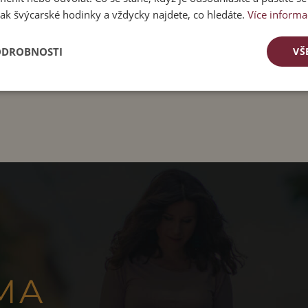
ak švýcarské hodinky a vždycky najdete, co hledáte.
Více informa
ODROBNOSTI
VŠ
MA