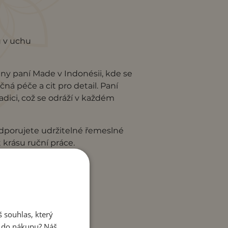
u v uchu
lny paní Made v Indonésii, kde se
á péče a cit pro detail. Paní
radici, což se odráží v každém
porujete udržitelné řemeslné
krásu ruční práce.
 souhlas, který
e do nákupu? Náš