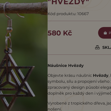
"HVĚZDY"
Kód produktu: 10667
580 Kč
P
SKLA
Náušnice Hvězdy
Objevte krásu náušnic
Hvězdy
,
symbolu, sílu a propojení všeho 
zpracovaný design působí elega
doplněk pro každý den i výjimeč
Vyrobené z tropického dřeva, js
nošení.