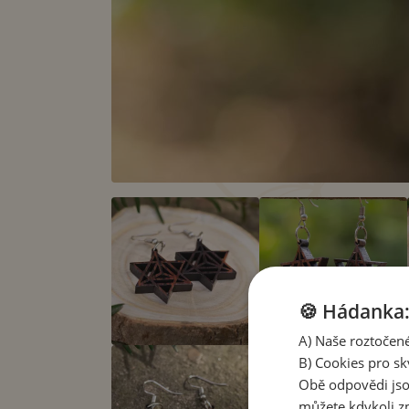
🍪 Hádanka: 
A) Naše roztočené
B) Cookies pro sk
Obě odpovědi jso
můžete kdykoli zm