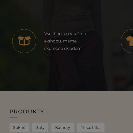
Všechno, co vidíš na
e-shopu, máme
skutečně skladem
PRODUKTY
Sukně
Šaty
Kalhoty
Trika, tílka