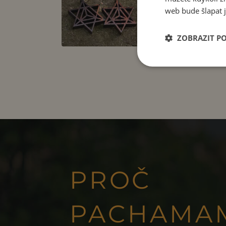
web bude šlapat j
ZOBRAZIT P
PROČ
PACHAMA