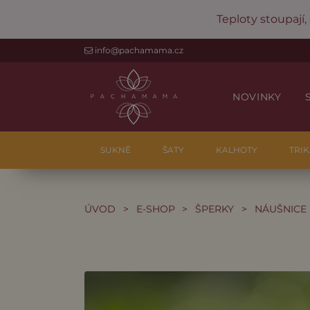
Teploty stoupají,
info@pachamama.cz
NOVINKY
SUKNĚ
ŠATY
KALHOTY
TRIK
ÚVOD
>
E-SHOP
>
ŠPERKY
>
NÁUŠNICE