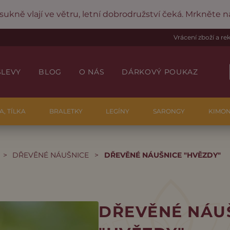
 sukně vlají ve větru, letní dobrodružství čeká. Mrkněte 
Vrácení zboží a r
SLEVY
BLOG
O NÁS
DÁRKOVÝ POUKAZ
A, TÍLKA
BRALETKY
LEGÍNY
SARONGY
KIMO
>
DŘEVĚNÉ NÁUŠNICE
>
DŘEVĚNÉ NÁUŠNICE "HVĚZDY"
DŘEVĚNÉ NÁU