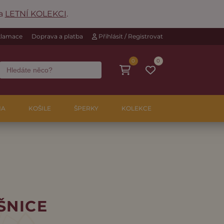
na
LETNÍ KOLEKCI
.
eklamace
Doprava a platba
Přihlásit / Registrovat
0
0
NA
KOŠILE
ŠPERKY
KOLEKCE
ŠNICE