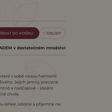
ŘIDAT DO KOŠÍKU
OBLÍBIT
DEM v dostatečném množství
 které v sobě nesou harmonii
živého. Jejich jemný, precizně
ntně a nadčasově – ideální
né chvíle.
ou lehké, odolné a příjemné na