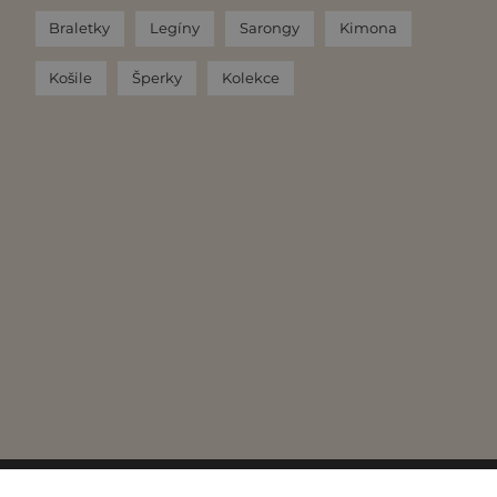
Braletky
Legíny
Sarongy
Kimona
Košile
Šperky
Kolekce
hrazena.