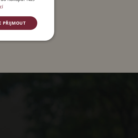
cí
E PŘIJMOUT