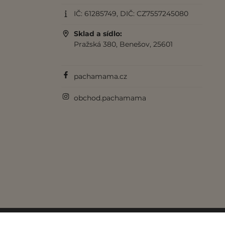
IČ: 61285749, DIČ: CZ7557245080
Sklad a sídlo:
Pražská 380, Benešov, 25601
pachamama.cz
obchod.pachamama
© 2017-2026 Pachamama.cz. Všechna práva vy