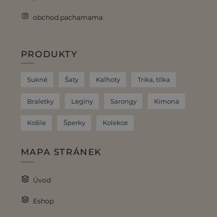
obchod.pachamama
PRODUKTY
Sukně
Šaty
Kalhoty
Trika, tílka
Braletky
Legíny
Sarongy
Kimona
Košile
Šperky
Kolekce
MAPA STRÁNEK
Úvod
Eshop