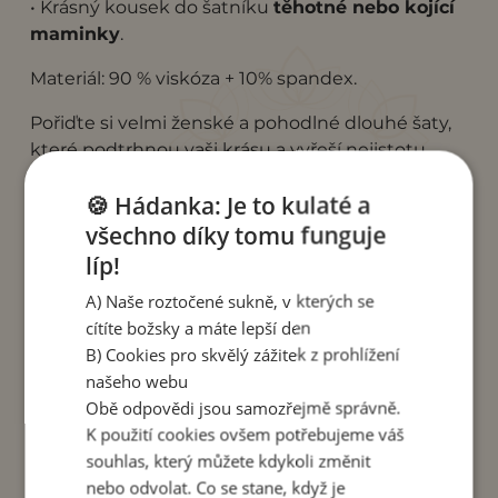
• Krásný kousek do šatníku
těhotné nebo kojící
maminky
.
Materiál: 90 % viskóza + 10% spandex.
Pořiďte si velmi ženské a pohodlné dlouhé šaty,
které podtrhnou vaši krásu a vyřeší nejistotu
ohledně problematických partií.
🍪 Hádanka: Je to kulaté a
všechno díky tomu funguje
Pro správnou velikost šatů Loona použijte tuto
líp!
velikostní tabulku. Obvod lemu pod prsy, obvod
A) Naše roztočené sukně, v kterých se
boků a délka šatů je uvedena v cm.
cítíte božsky a máte lepší den
B) Cookies pro skvělý zážitek z prohlížení
obvod lemu pod
obvod
délka
našeho webu
prsy
boků
šatů
Obě odpovědi jsou samozřejmě správně.
S
64-86
124
122
K použití cookies ovšem potřebujeme váš
M
68-88
128
123
souhlas, který můžete kdykoli změnit
L
70-90
132
127
nebo odvolat. Co se stane, když je