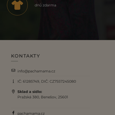
dnů zdarma
KONTAKTY
info@pachamama.cz
IČ: 61285749, DIČ: CZ7557245080
Sklad a sídlo:
Pražská 380, Benešov, 25601
pachamama.cz