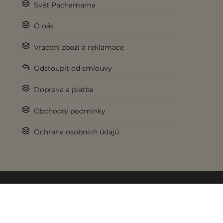
Svět Pachamama
O nás
Vrácení zboží a reklamace
Odstoupit od smlouvy
Doprava a platba
Obchodní podmínky
Ochrana osobních údajů
© 2017-2026 Pachamama.cz. Všechna práva vyhrazena.
Pod křídly
lookweb.cz