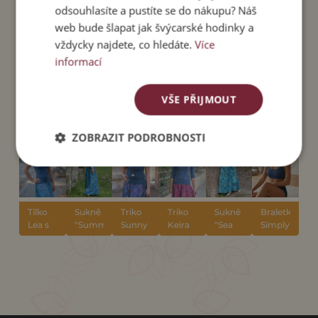
XL
72-92
140
135
odsouhlasíte a pustíte se do nákupu? Náš
web bude šlapat jak švýcarské hodinky a
vždycky najdete, co hledáte.
Více
SOUVISEJÍCÍ
informací
PRODUKTY
VŠE PŘIJMOUT
ZOBRAZIT PODROBNOSTI
Tílko
Sukně
Triko
Triko
Sukně
Braletka
Lea s
"Summer
Sunny
Keira
"Sea
Simply
všitou
morning"
"Indigo"
"Indigo"
garden"
Indigo
braletkou,
barva
INDIGO