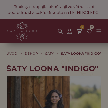
Teploty stoupají, sukně vlají ve větru, letní
dobrodružství čeká. Mrkněte na
LETNÍ KOLEKCI
.
0
0
ÚVOD
>
E-SHOP
>
ŠATY
>
ŠATY LOONA "INDIGO"
ŠATY LOONA "INDIGO"