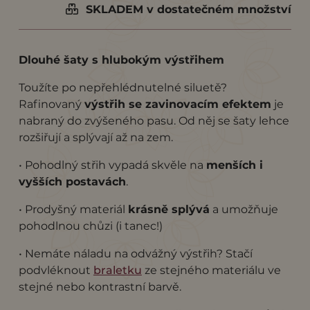
SKLADEM v dostatečném množství
Dlouhé šaty s hlubokým výstřihem
Toužíte po nepřehlédnutelné siluetě?
Rafinovaný
výstřih se zavinovacím efektem
je
nabraný do zvýšeného pasu. Od něj se šaty lehce
rozšiřují a splývají až na zem.
• Pohodlný střih vypadá skvěle na
menších i
vyšších postavách
.
• Prodyšný materiál
krásně splývá
a umožňuje
pohodlnou chůzi (i tanec!)
• Nemáte náladu na odvážný výstřih? Stačí
podvléknout
braletku
ze stejného materiálu ve
stejné nebo kontrastní barvě.