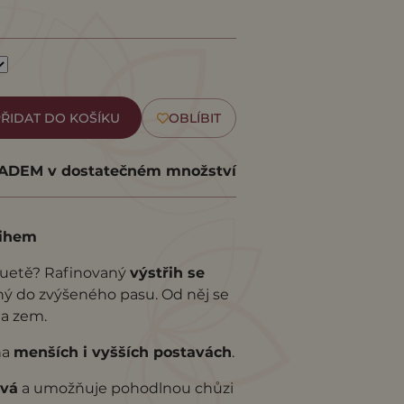
ŘIDAT DO KOŠÍKU
OBLÍBIT
DEM v dostatečném množství
řihem
luetě? Rafinovaný
výstřih se
ný do zvýšeného pasu. Od něj se
 na zem.
na
menších i vyšších postavách
.
ývá
a umožňuje pohodlnou chůzi