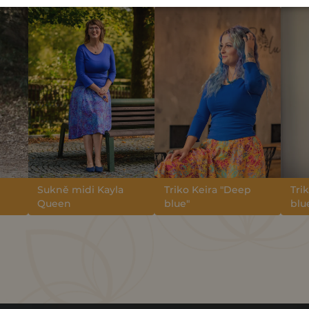
Sukně midi Kayla
Triko Keira "Deep
Tri
Queen
blue"
blu