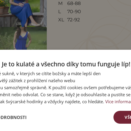
M
68-88
L
70-90
XL
72-92
Je to kulaté a všechno díky tomu funguje líp!
 sukně, v kterých se cítíte božsky a máte lepší den
vělý zážitek z prohlížení našeho webu
u samozřejmě správně. K použití cookies ovšem potřebujeme váš
ěnit nebo odvolat. Co se stane, když je odsouhlasíte a pustíte s
ak švýcarské hodinky a vždycky najdete, co hledáte.
Více informa
CÍ PRODUKTY
ODROBNOSTI
VŠ