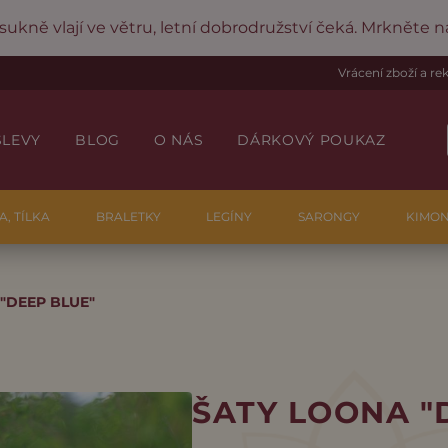
 sukně vlají ve větru, letní dobrodružství čeká. Mrkněte 
Vrácení zboží a r
SLEVY
BLOG
O NÁS
DÁRKOVÝ POUKAZ
A, TÍLKA
BRALETKY
LEGÍNY
SARONGY
KIMO
"DEEP BLUE"
ŠATY LOONA "