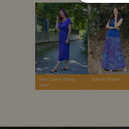
Šaty Claire "Deep
Sukně "Kayla"
blue"