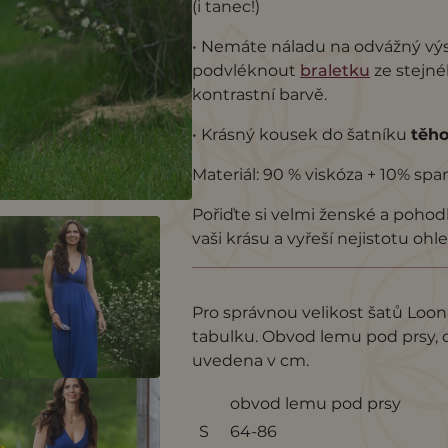
(i tanec!)
• Nemáte náladu na odvážný výst
podvléknout
braletku
ze stejné
kontrastní barvě.
• Krásný kousek do šatníku
těho
Materiál: 90 % viskóza + 10% spa
Pořiďte si velmi ženské a pohod
vaši krásu a vyřeší nejistotu oh
Pro správnou velikost šatů Loona
tabulku. Obvod lemu pod prsy, 
uvedena v cm.
obvod lemu pod prsy
S
64-86