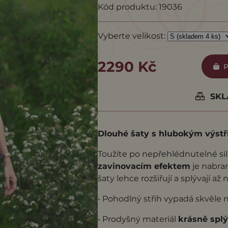
Kód produktu: 19036
Vyberte velikost:
2290 Kč
P
SKLA
Dlouhé šaty s hlubokým výst
Toužíte po nepřehlédnutelné si
zavinovacím efektem
je nabra
šaty lehce rozšiřují a splývají až
• Pohodlný střih vypadá skvěle 
• Prodyšný materiál
krásně spl