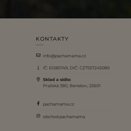
KONTAKTY
info@pachamama.cz
IČ: 61285749, DIČ: CZ7557245080
Sklad a sídlo:
Pražská 380, Benešov, 25601
pachamama.cz
obchod.pachamama