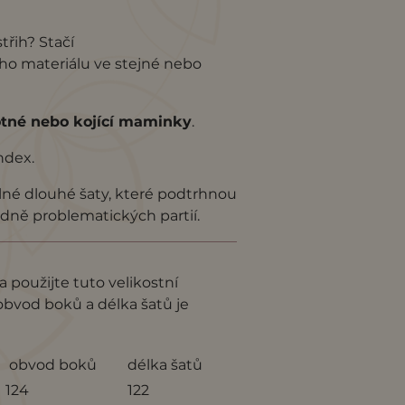
řih? Stačí
ho materiálu ve stejné nebo
tné nebo kojící maminky
.
ndex.
lné dlouhé šaty, které podtrhnou
ledně problematických partií.
 použijte tuto velikostní
obvod boků a délka šatů je
obvod boků
délka šatů
124
122