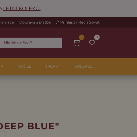
na
LETNÍ KOLEKCI
.
eklamace
Doprava a platba
Přihlásit / Registrovat
0
0
NA
KOŠILE
ŠPERKY
KOLEKCE
DEEP BLUE"