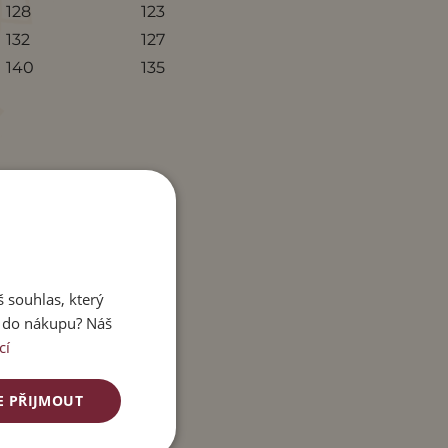
128
123
132
127
140
135
 souhlas, který
e do nákupu? Náš
cí
E PŘIJMOUT