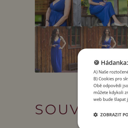
🍪 Hádanka: 
A) Naše roztočené
B) Cookies pro sk
Obě odpovědi jso
můžete kdykoli zm
web bude šlapat j
SOUVISEJÍ
ZOBRAZIT P