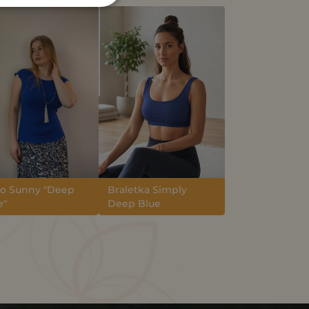
ko Sunny "Deep
Braletka Simply
e"
Deep Blue