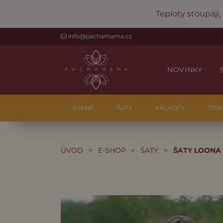
Teploty stoupají,
info@pachamama.cz
NOVINKY
SUKNĚ
ŠATY
KALHOTY
TRIK
ÚVOD
>
E-SHOP
>
ŠATY
>
ŠATY LOONA 