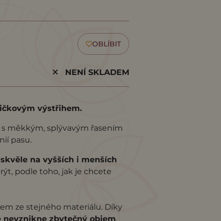
OBLÍBIT
NENÍ SKLADEM
dičkovým výstřihem.
h s měkkým, splývavým řasením
nií pasu.
skvěle na vyšších i menších
rýt, podle toho, jak je chcete
kem ze stejného materiálu. Díky
e nevznikne zbytečný objem
,