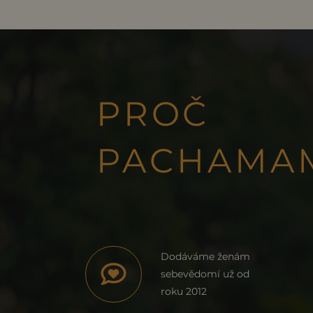
PROČ
PACHAMA
Dodáváme ženám
sebevědomí už od
roku 2012