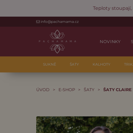
Teploty stoupají,
info@pachamama.cz
NOVINKY
SUKNĚ
ŠATY
KALHOTY
TRIK
ÚVOD
>
E-SHOP
>
ŠATY
>
ŠATY CLAIRE