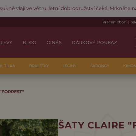
 sukně vlají ve větru, letní dobrodružství čeká. Mrkněte 
Vrácení zboží a r
SLEVY
BLOG
O NÁS
DÁRKOVÝ POUKAZ
A, TÍLKA
BRALETKY
LEGÍNY
SARONGY
KIMO
 "FORREST"
ŠATY CLAIRE 