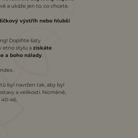
vě a ukáže jen to, co chcete.
dičkový výstřih nebo hlubší
ling! Doplňte šaty
v etno stylu a
získáte
e a boho nálady
.
andex.
atů byl navržen tak, aby byl
tavy a velikosti. Nicméně,
i 40-46.