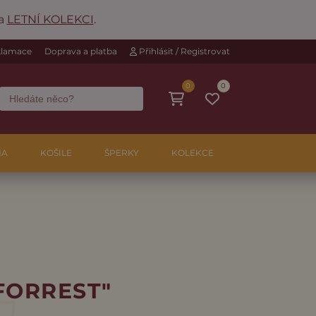
na
LETNÍ KOLEKCI
.
eklamace
Doprava a platba
Přihlásit / Registrovat
0
0
NA
KOŠILE
ŠPERKY
KOLEKCE
"FORREST"