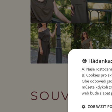
🍪 Hádanka: 
A) Naše roztočené
B) Cookies pro sk
Obě odpovědi jso
můžete kdykoli zm
SOUVISEJÍ
web bude šlapat j
ZOBRAZIT P