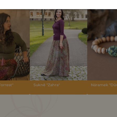
Forrest"
Sukně "Zahra"
Náramek "Dův