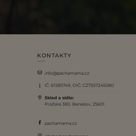
KONTAKTY
info@pachamama.cz
IČ: 61285749, DIČ: CZ7557245080
Sklad a sídlo:
Pražská 380, Benešov, 25601
pachamama.cz