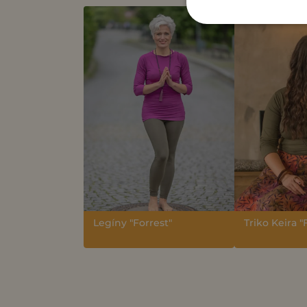
Legíny "Forrest"
Triko Keira "