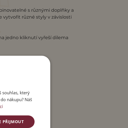
binovatelné s různými doplňky a
ytvořit různé styly v závislosti
a jedno kliknutí vyřeší dilema
 souhlas, který
e do nákupu? Náš
cí
E PŘIJMOUT