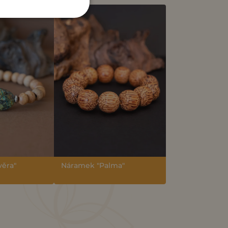
ěra"
Náramek "Palma"