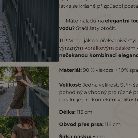
látka se krásně přizpůsobí posta
• Máte náladu na
elegantní lo
vodu
? Stačí šaty otočit.
TIP: Víme, jak na překvapivý sty
výrazným
korálkovým páskem
nečekanou kombinaci eleganc
Materiál:
90 % viskóza + 10% sp
Velikost:
Jedna velikost. Střih š
pohodlný a vhodný pro různé pos
ideální je pro konfekční velikost
Délka:
115 cm
Obvod přes prsa:
118 cm
Šířka pásku:
8 cm