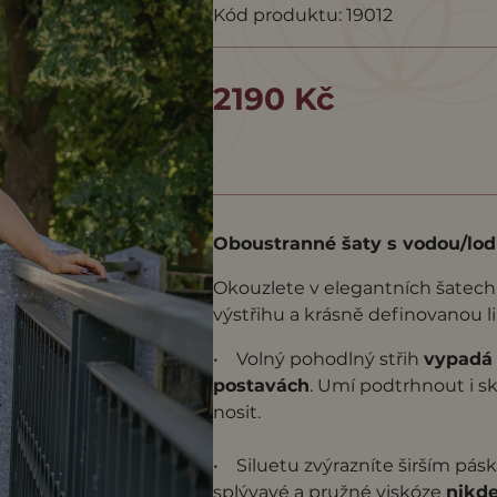
Kód produktu: 19012
2190 Kč
Oboustranné šaty s vodou/lo
Okouzlete v elegantních šatec
výstřihu a krásně definovanou li
• Volný pohodlný střih
vypadá 
postavách
. Umí podtrhnout i sk
nosit.
• Siluetu zvýrazníte širším pás
splývavé a pružné viskóze
nikd