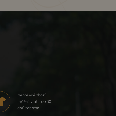
Nenošené zboží
můžeš vrátit do 30
dnů zdarma