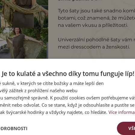
Tyto šaty jsou také snadno kom
botami, což znamená, že můžete v
na vašem vkusu a příležitosti.
Univerzální pohodlné šaty vám n
mezi dresscodem a ženskostí.
Je to kulaté a všechno díky tomu funguje líp!
 sukně, v kterých se cítíte božsky a máte lepší den
vělý zážitek z prohlížení našeho webu
u samozřejmě správně. K použití cookies ovšem potřebujeme váš
ěnit nebo odvolat. Co se stane, když je odsouhlasíte a pustíte s
CÍ PRODUKTY
ak švýcarské hodinky a vždycky najdete, co hledáte.
Více informa
ODROBNOSTI
VŠ