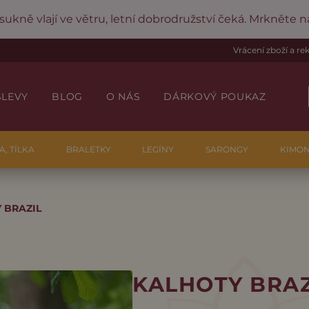
 sukně vlají ve větru, letní dobrodružství čeká. Mrkněte 
Vrácení zboží a r
SLEVY
BLOG
O NÁS
DÁRKOVÝ POUKAZ
A, TÍLKA
BRALETKY
LEGÍNY
SARONGY
KIMO
 BRAZIL
KALHOTY BRAZ