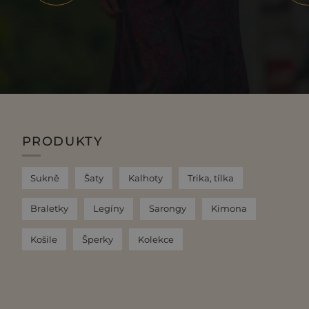
PRODUKTY
Sukně
Šaty
Kalhoty
Trika, tílka
Braletky
Legíny
Sarongy
Kimona
Košile
Šperky
Kolekce