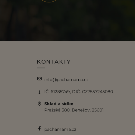
KONTAKTY
info@pachamama.cz
IČ: 61285749, DIČ: CZ7557245080
Sklad a sídlo:
Pražská 380, Benešov, 25601
pachamama.cz