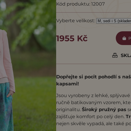
Kód produktu: 12007
Vyberte velikost:
1955 Kč
P
SKLA
Dopřejte si pocit pohodlí s na
kapsami!
Jsou vyrobeny z lehké, splývav
ručně batikovaným vzorem, kt
originalitu.
Široký pružný pas
s
zajišťuje komfort po celý den.
Tr
nejen skvěle vypadá, ale také p