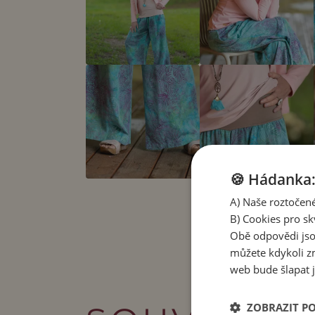
🍪 Hádanka: 
A) Naše roztočené
B) Cookies pro sk
Obě odpovědi jso
můžete kdykoli zm
web bude šlapat j
ZOBRAZIT P