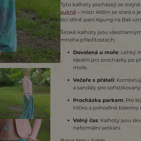
Tyto kalhoty pocházejí ze stejné
sukně
– mistr Aldim se stará o j
šicí dílně paní Agung na Bali vz
Široké kalhoty jsou všestranným
mnoha příležitostech:
Dovolená u moře
:
Lehký ma
ideální pro procházky po p
moře.
Večeře s přáteli
:
Kombinuj
a sandály pro sofistikovaný
Procházka parkem
:
Pro le
tričko a pohodlné baleríny 
Volný čas
:
Kalhoty jsou sk
neformální setkání.
Barva lemu: Sable