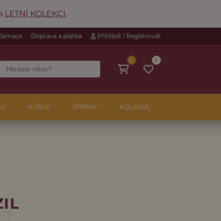
na
LETNÍ KOLEKCI
.
eklamace
Doprava a platba
Přihlásit / Registrovat
0
0
NA
KOŠILE
ŠPERKY
KOLEKCE
IL