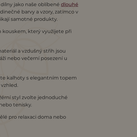
 dílny jako naše oblíbené
dlouhé
edinečné barvy a vzory, zatímco v
nikají samotné produkty.
 kouskem, který využijete při
teriál a vzdušný střih jsou
láži nebo večerní posezení u
te kalhoty s elegantním topem
 vzhled.
žérní styl zvolte jednoduché
nebo tenisky.
vělé pro relaxaci doma nebo