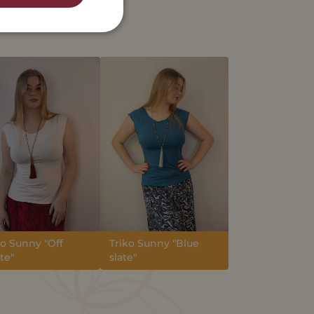
ko Sunny "Off
Triko Sunny "Blue
te"
slate"