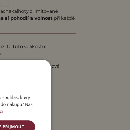
pachakalhoty z limitované
te si pohodlí a volnost
při každé
žijte tuto velikostní
.
u
délka kalhot celková
107
116
 souhlas, který
e do nákupu? Náš
cí
E PŘIJMOUT