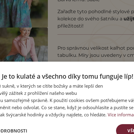
Zařaďte tyto pohodlné stylové 
kolekce do svého šatníku a
užij
příležitosti!
Pro správnou velikost kalhot pou
tabulku. Míry jsou uvedeny v cm
vnitřní délka
obvod lem
Je to kulaté a všechno díky tomu funguje líp!
M
69
62 - 92
L
74
66 - 106
 sukně, v kterých se cítíte božsky a máte lepší den
vělý zážitek z prohlížení našeho webu
u samozřejmě správně. K použití cookies ovšem potřebujeme váš
ěnit nebo odvolat. Co se stane, když je odsouhlasíte a pustíte s
ak švýcarské hodinky a vždycky najdete, co hledáte.
Více informa
ODROBNOSTI
VŠ