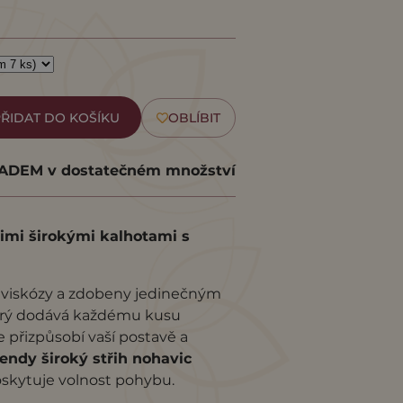
ŘIDAT DO KOŠÍKU
OBLÍBIT
DEM v dostatečném množství
šimi širokými kalhotami s
é viskózy a zdobeny jedinečným
erý dodává každému kusu
e přizpůsobí vaší postavě a
endy široký střih nohavic
oskytuje volnost pohybu.