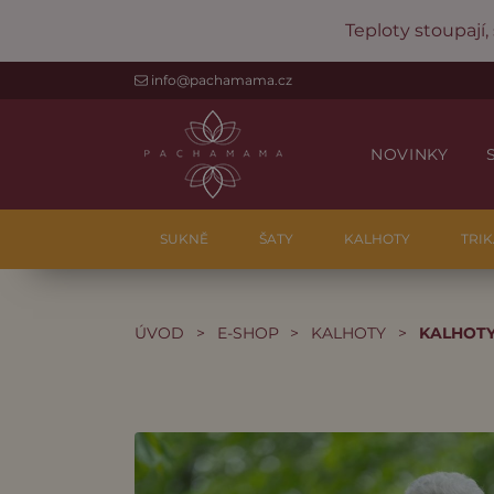
Teploty stoupají,
info@pachamama.cz
NOVINKY
SUKNĚ
ŠATY
KALHOTY
TRIK
ÚVOD
>
E-SHOP
>
KALHOTY
>
KALHOTY