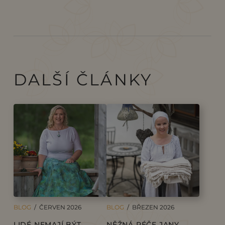
DALŠÍ ČLÁNKY
BLOG
/ ČERVEN 2026
BLOG
/ BŘEZEN 2026
LIDÉ NEMAJÍ BÝT
NĚŽNÁ PÉČE JANY