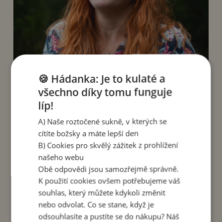
🍪 Hádanka: Je to kulaté a
všechno díky tomu funguje
líp!
A) Naše roztočené sukně, v kterých se
Jak pracujete s příznaky menopauzy u sebe
cítíte božsky a máte lepší den
samotné?
B) Cookies pro skvělý zážitek z prohlížení
našeho webu
Zvýšená únavnost, menší tolerance vůči
Obě odpovědi jsou samozřejmě správně.
vyčerpání energie – v kombinaci s nespavostí je
K použití cookies ovšem potřebujeme váš
to pro mě náročné. Plus
návaly horka, ty jsou
souhlas, který můžete kdykoli změnit
silně spojené se stresem
. Takže jsem se musela
nebo odvolat. Co se stane, když je
začít dívat na to, kdy mám energii a na co ji chci
odsouhlasíte a pustíte se do nákupu? Náš
využít, kde vede jemňoučká hranice, kde ještě