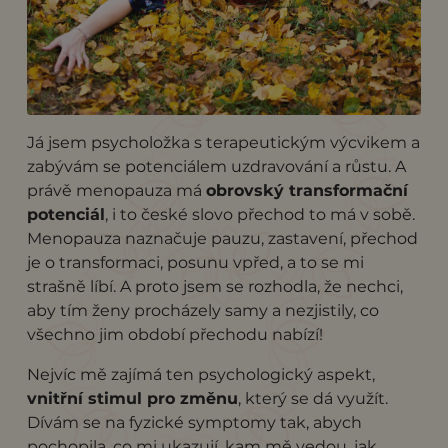
Já jsem psycholožka s terapeutickým výcvikem a
zabývám se potenciálem uzdravování a růstu. A
právě menopauza má
obrovský transformační
potenciál
, i to české slovo přechod to má v sobě.
Menopauza naznačuje pauzu, zastavení, přechod
je o transformaci, posunu vpřed, a to se mi
strašně líbí. A proto jsem se rozhodla, že nechci,
aby tím ženy procházely samy a nezjistily, co
všechno jim období přechodu nabízí!
Nejvíc mě zajímá ten psychologický aspekt,
vnitřní stimul pro změnu
, který se dá využít.
Dívám se na fyzické symptomy tak, abych
pochopila, co mi ukazují, kam mě vedou, jak