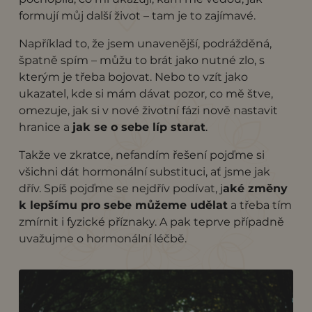
formují můj další život – tam je to zajímavé.
Například to, že jsem unavenější, podrážděná,
špatně spím – můžu to brát jako nutné zlo, s
kterým je třeba bojovat. Nebo to vzít jako
ukazatel, kde si mám dávat pozor, co mě štve,
omezuje, jak si v nové životní fázi nově nastavit
hranice a
jak se o sebe líp starat
.
Takže ve zkratce, nefandím řešení pojďme si
všichni dát hormonální substituci, ať jsme jak
dřív. Spíš pojďme se nejdřív podívat, j
aké změny
k lepšímu pro sebe můžeme udělat
a třeba tím
zmírnit i fyzické příznaky. A pak teprve případně
uvažujme o hormonální léčbě.