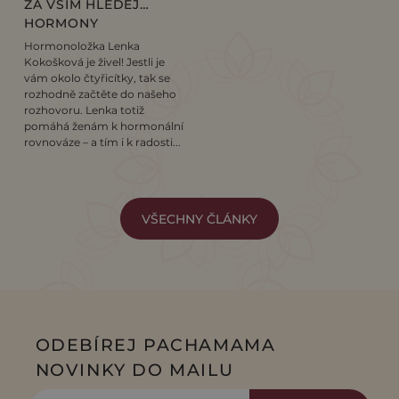
ZA VŠÍM HLEDEJ…
HORMONY
Hormonoložka Lenka
Kokošková je živel! Jestli je
vám okolo čtyřicítky, tak se
rozhodně začtěte do našeho
rozhovoru. Lenka totiž
pomáhá ženám k hormonální
rovnováze – a tím i k radosti...
VŠECHNY ČLÁNKY
ODEBÍREJ PACHAMAMA
NOVINKY DO MAILU