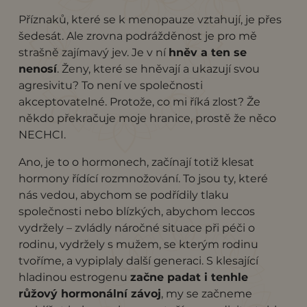
Příznaků, které se k menopauze vztahují, je přes
šedesát. Ale zrovna podrážděnost je pro mě
strašně zajímavý jev. Je v ní
hněv a ten se
nenosí
. Ženy, které se hněvají a ukazují svou
agresivitu? To není ve společnosti
akceptovatelné. Protože, co mi říká zlost? Že
někdo překračuje moje hranice, prostě že něco
NECHCI.
Ano, je to o hormonech, začínají totiž klesat
hormony řídící rozmnožování. To jsou ty, které
nás vedou, abychom se podřídily tlaku
společnosti nebo blízkých, abychom leccos
vydržely – zvládly náročné situace při péči o
rodinu, vydržely s mužem, se kterým rodinu
tvoříme, a vypiplaly další generaci. S klesající
hladinou estrogenu
začne padat i tenhle
růžový hormonální závoj
, my se začneme