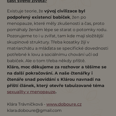
část svého života?
Existuje teorie, že
vývoj civilizace byl
podpořený existencí babiček
, žen po
menopauze, které měly zkušenosti a čas, proto
pomáhaly ženám lépe se starat o potomky rodu.
Pozorujeme to i u zvířat, tam kde mají složitější
skupinové struktury. Třeba kosatky žijí v
matriarchátu a mláďata se specifické dovednosti
potřebné k lovu a sociálnímu chování učí od
babiček. Ale o tom třeba někdy příště.
Kláro, moc děkujeme za rozhovor a těšíme se
na další pokračování. A naše čtenářky i
čtenáře snad povídání s Klárou navnadí na
příští článek, který otevře tabuizované téma
sexuality v menopauze
.
Klára Trávníčková -
www.doboure.cz
klara.doboure@gmail.com