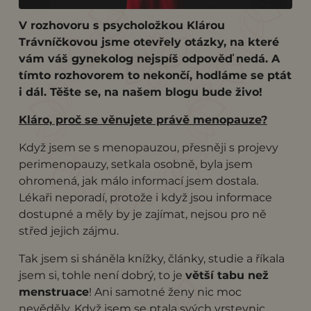
V rozhovoru s psycholožkou Klárou
Trávníčkovou jsme otevřely otázky, na které
vám váš gynekolog nejspíš odpověď nedá. A
tímto rozhovorem to nekončí, hodláme se ptát
i dál. Těšte se, na našem blogu bude živo!
Kláro, proč se věnujete právě menopauze?
Když jsem se s menopauzou, přesněji s projevy
perimenopauzy, setkala osobně, byla jsem
ohromená, jak málo informací jsem dostala.
Lékaři neporadí, protože i když jsou informace
dostupné a měly by je zajímat, nejsou pro ně
střed jejich zájmu.
Tak jsem si sháněla knížky, články, studie a říkala
jsem si, tohle není dobrý, to je
větší tabu než
menstruace
! Ani samotné ženy nic moc
nevěděly. Když jsem se ptala svých vrstevnic,