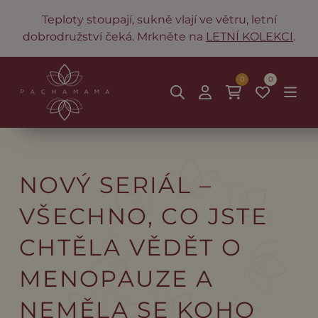
Teploty stoupají, sukně vlají ve větru, letní
dobrodružství čeká. Mrkněte na
LETNÍ KOLEKCI
.
0
0
NOVÝ SERIÁL –
VŠECHNO, CO JSTE
CHTĚLA VĚDĚT O
MENOPAUZE A
NEMĚLA SE KOHO