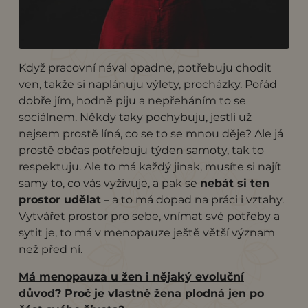
Když pracovní nával opadne, potřebuju chodit
ven, takže si naplánuju výlety, procházky. Pořád
dobře jím, hodně piju a nepřeháním to se
sociálnem. Někdy taky pochybuju, jestli už
nejsem prostě líná, co se to se mnou děje? Ale já
prostě občas potřebuju týden samoty, tak to
respektuju. Ale to má každý jinak, musíte si najít
samy to, co vás vyživuje, a pak se
nebát si ten
prostor udělat
– a to má dopad na práci i vztahy.
Vytvářet prostor pro sebe, vnímat své potřeby a
sytit je, to má v menopauze ještě větší význam
než před ní.
Má menopauza u žen i nějaký evoluční
důvod? Proč je vlastně žena plodná jen po