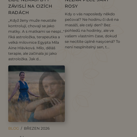
ZÁVISLÍ NA CIZÍCH
ROSY
RADÁCH
Kdy o vás naposledy někdo
pečoval? Ne hodinu či dvě na
„Když ženy muže neustále
masáži, ale celý den? Bez
kontrolují, chovají se jako
pohledů na hodinky, ale ve
matky. A s matkami se nespí…"
vašem vlastním čase, dokud
říká astroložka, terapeutka a
se necítíte úplně nasycená? To
velká milovnice Egypta Míla
není nesplnitelný sen, t...
Aine Hlávková. Mílo, děláš
terapie, ale začínala jsi jako
astroložka. Jak d...
BLOG
/ BŘEZEN 2026