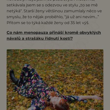
setkávala jsem se s odezvou ve stylu „to se mě
netýká“. Starší ženy většinou zamumlaly něco ve
smyslu, že to nějak proběhlo, “já už ani nevim…”
Přitom se to týká každé ženy od 35 let výš.
Co nám menopauza přináší kromě obvyklých
návalů a strašáku řídnutí kostí?